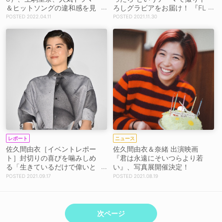
＆ヒットソングの違和感を見
ろしグラビアをお届け！ 『FL
つける！ 今夜放送『クイズ！
ASH』表紙＆巻頭登場
2022.04.11
2021.11.30
THE違和感SP』出演
レポート
ニュース
佐久間由衣［イベントレポー
佐久間由衣＆奈緒 出演映画
ト］封切りの喜びを噛みしめ
『君は永遠にそいつらより若
る「生きているだけで偉いと
い』、写真展開催決定！
思えるような映画ができまし
2021.09.17
2021.08.19
た」映画『君は永遠にそいつ
らより若い』初日舞台挨拶に
て
次ページ