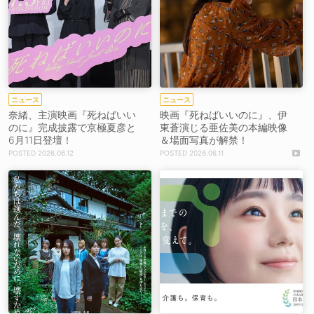
ニュース
ニュース
奈緒、主演映画『死ねばいい
映画『死ねばいいのに』、伊
のに』完成披露で京極夏彦と
東蒼演じる亜佐美の本編映像
6月11日登壇！
＆場面写真が解禁！
2026.06.12
2026.06.11