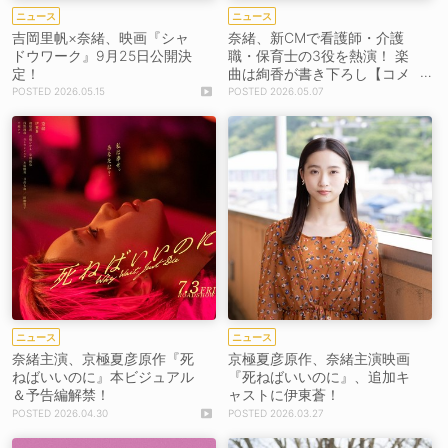
ニュース
ニュース
吉岡里帆×奈緒、映画『シャ
奈緒、新CMで看護師・介護
ドウワーク』9月25日公開決
職・保育士の3役を熱演！ 楽
定！
曲は絢香が書き下ろし【コメ
ントあり】
2026.05.15
2026.05.07
ニュース
ニュース
奈緒主演、京極夏彦原作『死
京極夏彦原作、奈緒主演映画
ねばいいのに』本ビジュアル
『死ねばいいのに』、追加キ
＆予告編解禁！
ャストに伊東蒼！
2026.04.30
2026.03.27