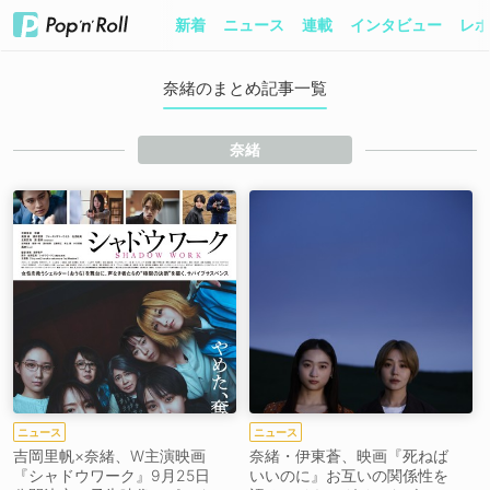
新着
ニュース
連載
インタビュー
レポ
奈緒のまとめ記事一覧
奈緒
ニュース
ニュース
吉岡里帆×奈緒、W主演映画
奈緒・伊東蒼、映画『死ねば
『シャドウワーク』9月25日
いいのに』お互いの関係性を