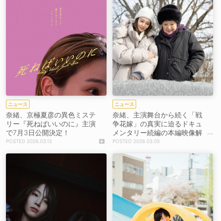
ニュース
ニュース
奈緒、京極夏彦の異色ミステ
奈緒、主演舞台から続く「戦
リー『死ねばいいのに』主演
争花嫁」の真実に迫るドキュ
で7月3日公開決定！
メンタリー続編の本編映像解
禁！
2026.03.13
2026.03.05