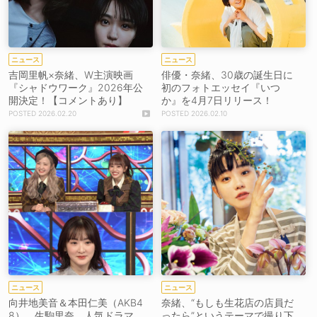
ニュース
ニュース
吉岡里帆×奈緒、W主演映画
俳優・奈緒、30歳の誕生日に
『シャドウワーク』2026年公
初のフォトエッセイ『いつ
開決定！【コメントあり】
か』を4月7日リリース！
2026.02.20
2026.02.10
ニュース
ニュース
向井地美音＆本田仁美（AKB4
奈緒、“もしも生花店の店員だ
8）、生駒里奈、人気ドラマ
ったら”というテーマで撮り下