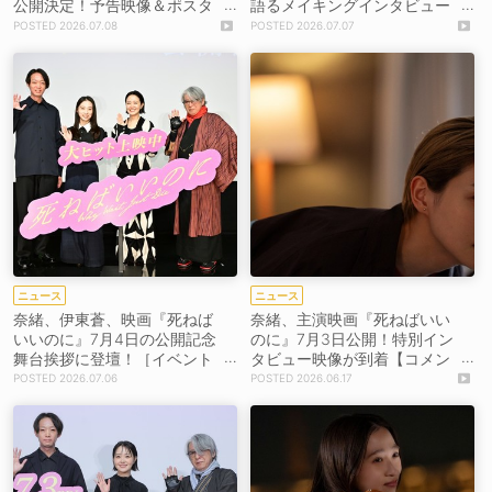
公開決定！予告映像＆ポスタ
語るメイキングインタビュー
ービジュアル解禁【コメント
映像が7月7日解禁！【コメン
2026.07.08
2026.07.07
あり】
トあり】
ニュース
ニュース
奈緒、伊東蒼、映画『死ねば
奈緒、主演映画『死ねばいい
いいのに』7月4日の公開記念
のに』7月3日公開！特別イン
舞台挨拶に登壇！［イベント
タビュー映像が到着【コメン
レポート］
トあり】
2026.07.06
2026.06.17