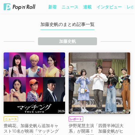
新着
ニュース
連載
インタビュー
レポ
加藤史帆のまとめ記事一覧
加藤史帆
ニュース
レポート
豊嶋花、加藤史帆ら追加キャ
伊野尾慧主演「四畳半神話大
スト10名が映画『マッチング
系」が開幕！ 加藤史帆がヒ