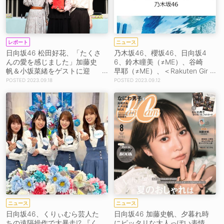
レポート
ニュース
日向坂46 松田好花、「たくさ
乃木坂46、櫻坂46、日向坂4
んの愛を感じました」加藤史
6、鈴木瞳美（≠ME）、谷崎
帆＆小坂菜緒をゲストに迎
早耶（≠ME）、＜Rakuten Gir
え、最後のラジオ番組公開収
lsAward 2023 AUTUMN/WIN
2023.09.18
2023.09.12
録イベント開催！
TER＞出演決定！
ニュース
ニュース
日向坂46、くりぃむら芸人た
日向坂46 加藤史帆、夕暮れ時
ちの遠隔操作で大暴走!? 『く
にピッタリな大人っぽい表情