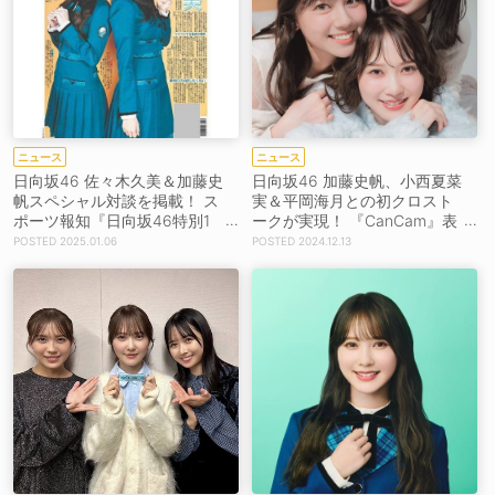
ニュース
ニュース
日向坂46 佐々木久美＆加藤史
日向坂46 加藤史帆、小西夏菜
帆スペシャル対談を掲載！ ス
実＆平岡海月との初クロスト
ポーツ報知『日向坂46特別1
ークが実現！ 『CanCam』表
面新聞』通信販売スタート
紙登場
2025.01.06
2024.12.13