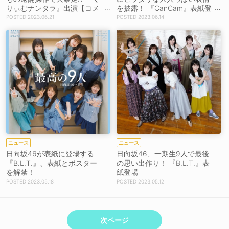
りぃむナンタラ』出演【コメ
を披露！ 『CanCam』表紙登
ントあり】
場
2023.06.21
2023.06.14
ニュース
ニュース
日向坂46が表紙に登場する
日向坂46、一期生9人で最後
『B.L.T.』、表紙とポスター
の思い出作り！ 『B.L.T.』表
を解禁！
紙登場
2023.05.18
2023.05.12
次ページ