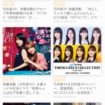
ニュース
ニュース
日向坂46、加藤史帆がグルー
日向坂46 加藤史帆、「仲よし
プ卒業前最後の出演！ 12/15O
ラジオで盛り上げられたら」
A『日向坂46の「ひ」』
9/30放送『ARTIST FC』ゲス
トパーソナリティ出演
2024.12.11
2024.09.20
ニュース
ニュース
加藤史帆（日向坂46）＆森カ
乃木坂46＆日向坂46メンバ
ンナW主演ドラマ『彩香ちゃ
ー、渡邉理佐、＜マイナビ T
んは弘子先輩に恋してる』、
GC 2024 S/S＞出演決定！
BD＆DVD-BOX発売決定！
2024.08.22
2024.02.01