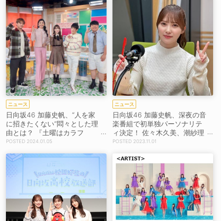
ニュース
ニュース
日向坂46 加藤史帆、“人を家
日向坂46 加藤史帆、深夜の音
に招きたくない”悶々とした理
楽番組で初単独パーソナリテ
由とは？ 『土曜はカラフ
ィ決定！ 佐々木久美、潮紗理
ル!!!』出演決定
菜に対する想いを打ち明ける
2024.01.05
2023.11.01