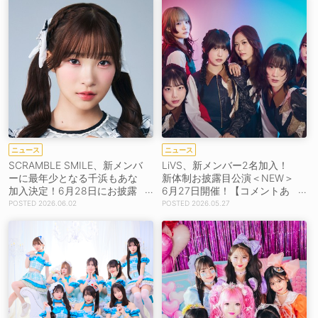
ニュース
ニュース
SCRAMBLE SMILE、新メンバ
LiVS、新メンバー2名加入！
ーに最年少となる千浜もあな
新体制お披露目公演＜NEW＞
加入決定！6月28日にお披露
6月27日開催！【コメントあ
目ワンマン開催
り】
2026.06.02
2026.05.27