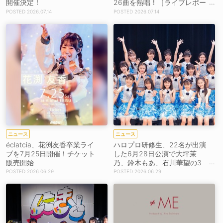
開催決定！
26曲を熱唱！［ライブレポー
ト］
2026.07.14
2026.07.14
ニュース
ニュース
éclatcia、花渕友香卒業ライ
ハロプロ研修生、22名が出演
ブを7月25日開催！チケット
した6月28日公演で大坪茉
販売開始
乃、鈴木もあ、石川華望の3
名が最後のステージ［ライブ
2026.06.29
2026.06.29
レポート］