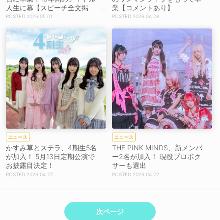
人生に幕【スピーチ全文掲
業【コメントあり】
載】
2026.05.01
2026.04.28
ニュース
ニュース
かすみ草とステラ、4期生5名
THE PINK MINDS、新メンバ
が加入！ 5月13日定期公演で
ー2名が加入！ 現役プロボク
お披露目決定！
サーも選出
2026.04.27
2026.04.22
次ページ