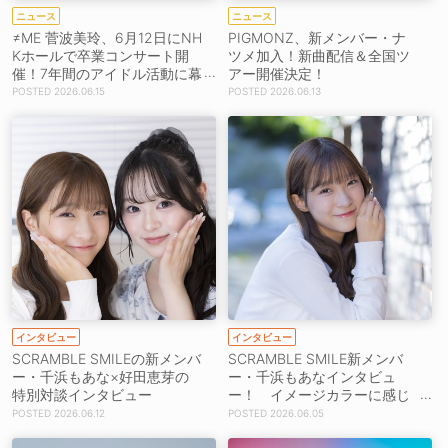
ニュース
ニュース
≠ME 菅波美玲、6月12日にNH
PIGMONZ、新メンバー・ナ
Kホールで卒業コンサート開
ツメ加入！新曲配信＆全国ツ
催！7年間のアイドル活動に幕
アー開催決定！
［ライブレポート］
2026.06.15
2026.06.13
インタビュー
インタビュー
SCRAMBLE SMILEの新メンバ
SCRAMBLE SMILE新メンバ
ー・千浜もあな×好田恵芽の
ー・千浜もあなインタビュ
特別対談インタビュー
ー！ イメージカラーに感じ
た“今日から運命！？”
2026.06.12
2026.06.05