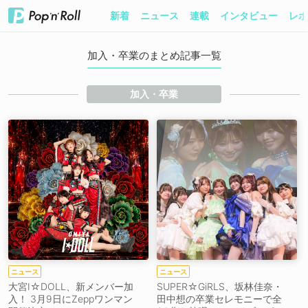
新着
ニュース
連載
インタビュー
レポ
加入・卒業のまとめ記事一覧
加入・卒業
ニュース
ニュース
大宮I☆DOLL、新メンバー加
SUPER☆GiRLS、坂林佳奈・
入！ 3月9日にZeppワンマン
田中想の卒業セレモニーで全