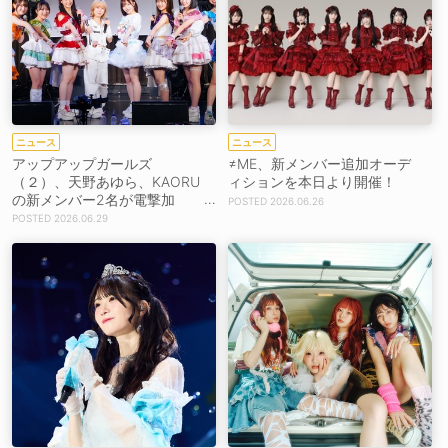
ニュース
ニュース
アップアップガールズ
≠ME、新メンバー追加オーデ
（２）、天野あゆら、KAORU
ィションを本日より開催！
の新メンバー2名が電撃加
2026.06.26
入！
2026.06.29