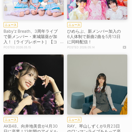
ニュース
ニュース
Baby'z Breath、3周年ライブ
ひめらぶ、新メンバー加入の
で新メンバー・東城陽葵が加
6人体制で新曲2曲を5月13日
入！［ライブレポート］【コ
に同時配信！
メントあり】
2026.05.15
2026.05.14
ニュース
ニュース
AKB48、向井地美音が4月30
RAY、琴山しずくが9月23日
日に卒業！13年間のアイドル
のワンマンライブをもって卒