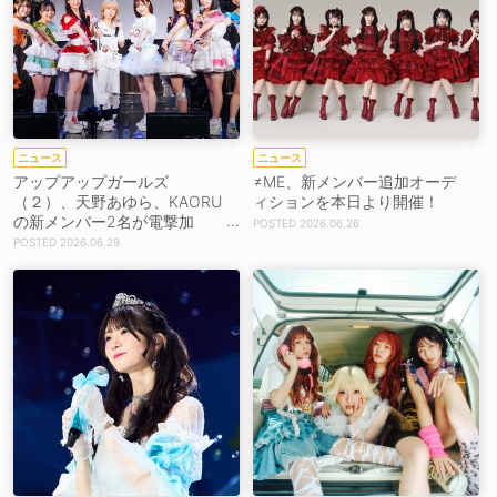
ニュース
ニュース
アップアップガールズ
≠ME、新メンバー追加オーデ
（２）、天野あゆら、KAORU
ィションを本日より開催！
の新メンバー2名が電撃加
2026.06.26
入！
2026.06.29