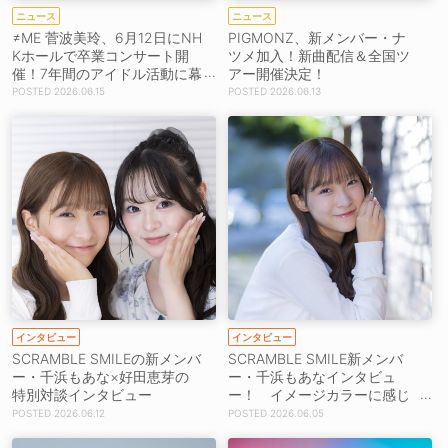
ニュース
ニュース
≠ME 菅波美玲、6月12日にNH
PIGMONZ、新メンバー・ナ
Kホールで卒業コンサート開
ツメ加入！新曲配信＆全国ツ
催！7年間のアイドル活動に幕
アー開催決定！
［ライブレポート］
2026.06.15
2026.06.13
インタビュー
インタビュー
SCRAMBLE SMILEの新メンバ
SCRAMBLE SMILE新メンバ
ー・千浜もあな×好田恵芽の
ー・千浜もあなインタビュ
特別対談インタビュー
ー！ イメージカラーに感じ
た“今日から運命！？”
2026.06.12
2026.06.05