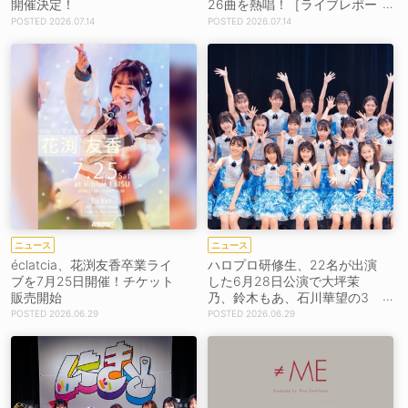
開催決定！
26曲を熱唱！［ライブレポー
ト］
2026.07.14
2026.07.14
ニュース
ニュース
éclatcia、花渕友香卒業ライ
ハロプロ研修生、22名が出演
ブを7月25日開催！チケット
した6月28日公演で大坪茉
販売開始
乃、鈴木もあ、石川華望の3
名が最後のステージ［ライブ
2026.06.29
2026.06.29
レポート］