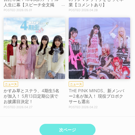
人生に幕【スピーチ全文掲
業【コメントあり】
載】
2026.05.01
2026.04.28
ニュース
ニュース
かすみ草とステラ、4期生5名
THE PINK MINDS、新メンバ
が加入！ 5月13日定期公演で
ー2名が加入！ 現役プロボク
お披露目決定！
サーも選出
2026.04.27
2026.04.22
次ページ