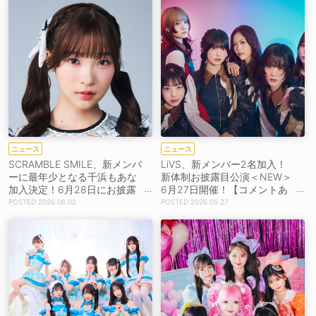
ニュース
ニュース
SCRAMBLE SMILE、新メンバ
LiVS、新メンバー2名加入！
ーに最年少となる千浜もあな
新体制お披露目公演＜NEW＞
加入決定！6月28日にお披露
6月27日開催！【コメントあ
目ワンマン開催
り】
2026.06.02
2026.05.27