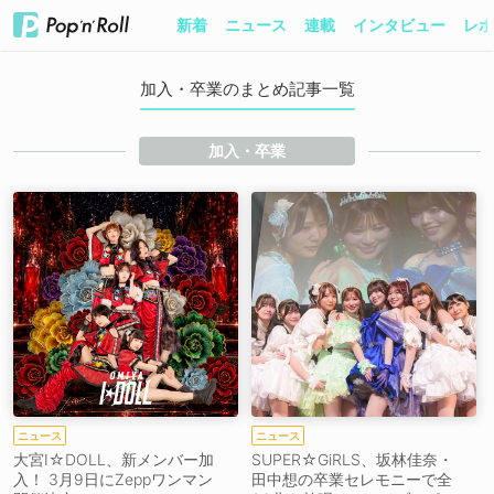
新着
ニュース
連載
インタビュー
レポ
加入・卒業のまとめ記事一覧
加入・卒業
ニュース
ニュース
大宮I☆DOLL、新メンバー加
SUPER☆GiRLS、坂林佳奈・
入！ 3月9日にZeppワンマン
田中想の卒業セレモニーで全