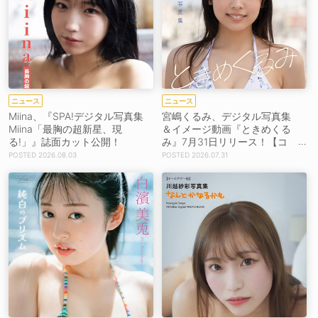
ニュース
ニュース
Miina、『SPA!デジタル写真集
宮嶋くるみ、デジタル写真集
Miina「最胸の超新星、現
＆イメージ動画『ときめくる
る!」』誌面カット公開！
み』7月31日リリース！【コ
メントあり】
2026.08.03
2026.07.31