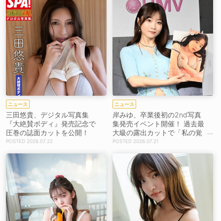
ニュース
ニュース
三田悠貴、デジタル写真集
岸みゆ、卒業後初の2nd写真
『大絶賛ボディ』発売記念で
集発売イベント開催！ 過去最
圧巻の誌面カットを公開！
大級の露出カットで「私の覚
悟が映っていたらいいな」
2026.07.22
2026.07.21