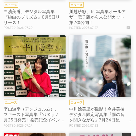
ニュース
ニュース
白濱美兎、デジタル写真集
川越紗彩、1st写真集オールア
『純白のプリズム』8月5日リ
ザー電子版から未公開カット
リース！
第2弾公開！
2026.07.29
2026.07.27
ニュース
ニュース
平山遊季（アンジュルム）、
中川絵美里が撮影！今井美桜
ファースト写真集『YUKI』7
デジタル限定写真集『雨の音
月25日発売！発売記念イベン
を聞きながら』7月24日配
トも開催！【コメントあり】
信！
2026.07.27
2026.07.23