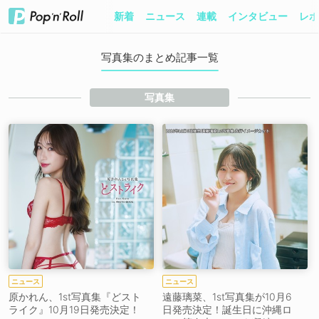
新着
ニュース
連載
インタビュー
レポ
写真集のまとめ記事一覧
写真集
ニュース
ニュース
原かれん、1st写真集『どスト
遠藤璃菜、1st写真集が10月6
ライク』10月19日発売決定！
日発売決定！誕生日に沖縄ロ