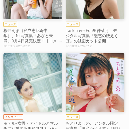
ニュース
ニュース
桜井えま（私立恵比寿中
Task have Fun里仲菜月、デ
学）、1st写真集「あざと未
ジタル写真集『魅惑の腰えく
満」9月4日発売決定！【コメ
ぼ』の誌面カット公開！
ントあり】
2026.07.21
2026.07.21
インタビュー
ニュース
モデル･女優・アイドルとマル
ちとせよしの、デジタル限定
チに活動する那須ほほみ（RE
写真集「夏色かえり道」7月17