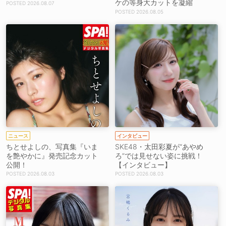
ケの等身大カットを凝縮
2026.08.07
2026.08.05
ニュース
インタビュー
ちとせよしの、写真集『いま
SKE48・太田彩夏が“あやめ
を艶やかに』発売記念カット
ろ”では見せない姿に挑戦！
公開！
【インタビュー】
2026.08.03
2026.08.03