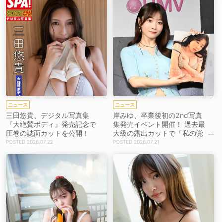
ニュース
ニュース
三田悠貴、デジタル写真集
岸みゆ、卒業後初の2nd写真
『大絶賛ボディ』発売記念で
集発売イベント開催！ 過去最
圧巻の誌面カットを公開！
大級の露出カットで「私の覚
悟が映っていたらいいな」
2026.07.22
2026.07.21