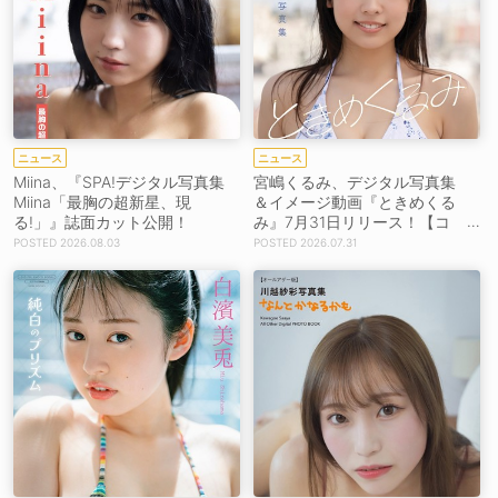
ニュース
ニュース
Miina、『SPA!デジタル写真集
宮嶋くるみ、デジタル写真集
Miina「最胸の超新星、現
＆イメージ動画『ときめくる
る!」』誌面カット公開！
み』7月31日リリース！【コ
メントあり】
2026.08.03
2026.07.31