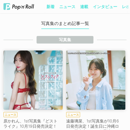
新着
ニュース
連載
インタビュー
レポ
写真集のまとめ記事一覧
写真集
ニュース
ニュース
原かれん、1st写真集『どスト
遠藤璃菜、1st写真集が10月6
ライク』10月19日発売決定！
日発売決定！誕生日に沖縄ロ