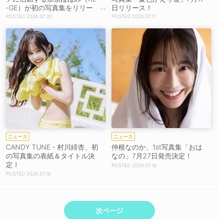
-GE）が初の写真集をリリー
日リリース！
ス【インタビュー】
2026.07.20
2026.07.17
ニュース
ニュース
CANDY TUNE・村川緋杏、初
仲根なのか、1st写真集「おは
の写真集の表紙＆タイトル決
なの」7月27日発売決定！
定！
2026.07.16
2026.07.16
次ページ