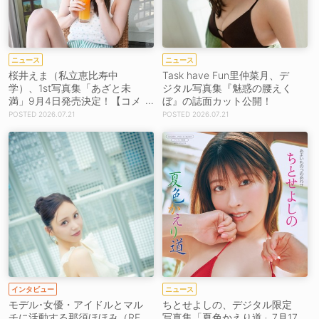
ニュース
ニュース
桜井えま（私立恵比寿中
Task have Fun里仲菜月、デ
学）、1st写真集「あざと未
ジタル写真集『魅惑の腰えく
満」9月4日発売決定！【コメ
ぼ』の誌面カット公開！
ントあり】
2026.07.21
2026.07.21
インタビュー
ニュース
モデル･女優・アイドルとマル
ちとせよしの、デジタル限定
チに活動する那須ほほみ（RE
写真集「夏色かえり道」7月17