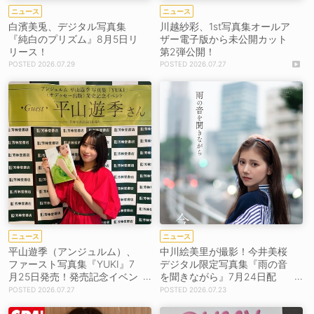
ニュース
ニュース
白濱美兎、デジタル写真集
川越紗彩、1st写真集オールア
『純白のプリズム』8月5日リ
ザー電子版から未公開カット
リース！
第2弾公開！
2026.07.29
2026.07.27
ニュース
ニュース
平山遊季（アンジュルム）、
中川絵美里が撮影！今井美桜
ファースト写真集『YUKI』7
デジタル限定写真集『雨の音
月25日発売！発売記念イベン
を聞きながら』7月24日配
トも開催！【コメントあり】
信！
2026.07.27
2026.07.23