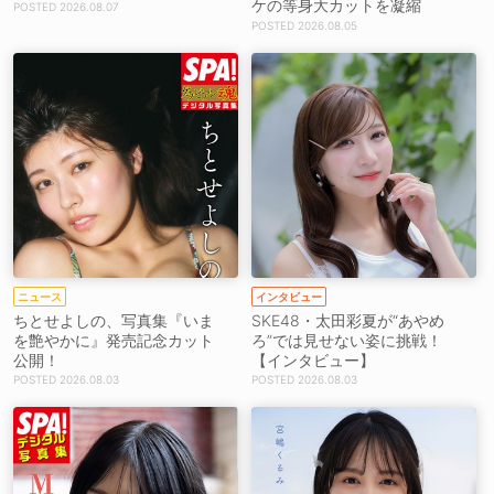
ケの等身大カットを凝縮
2026.08.07
2026.08.05
ニュース
インタビュー
ちとせよしの、写真集『いま
SKE48・太田彩夏が“あやめ
を艶やかに』発売記念カット
ろ”では見せない姿に挑戦！
公開！
【インタビュー】
2026.08.03
2026.08.03