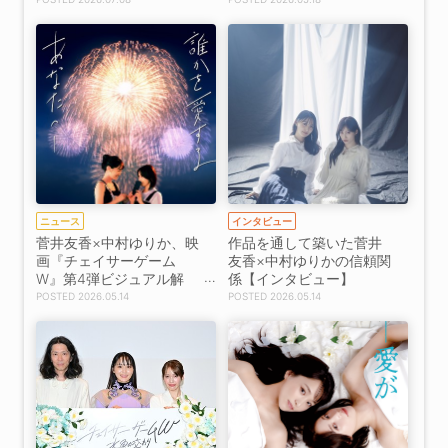
ントあり】
ニュース
インタビュー
菅井友香×中村ゆりか、映
作品を通して築いた菅井
画『チェイサーゲーム
友香×中村ゆりかの信頼関
W』第4弾ビジュアル解
係【インタビュー】
禁！
2026.05.14
2026.05.14