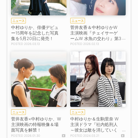
ニュース
ニュース
中村ゆりか、俳優デビュ
菅井友香＆中村ゆりかW
ー15周年を記念した写真
主演映画『チェイサーゲ
集を5月20日に発売！
ームW 水魚の交わり』第3
弾ビジュアル解禁！
2026.03.13
2026.02.13
ニュース
ニュース
菅井友香×中村ゆりか、W
中村ゆりか＆生駒里奈 W
主演映画の特報映像＆場
主演ドラマ『社内処刑人
面写真を解禁！
～彼女は敵を消していく
～』、4/18よりDMM TV
2026.01.30
2024.03.21