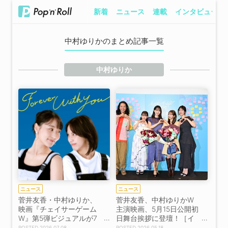
新着
ニュース
連載
インタビュー
中村ゆりかのまとめ記事一覧
中村ゆりか
ニュース
ニュース
菅井友香・中村ゆりか、
菅井友香、中村ゆりかW
映画『チェイサーゲーム
主演映画、5月15日公開初
W』第5弾ビジュアルが7
日舞台挨拶に登壇！［イ
月8日解禁！
ベントレポート］【コメ
2026.07.08
2026.05.18