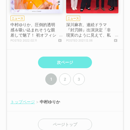
ニュース
ニュース
中村ゆりか、圧倒的透明
深川麻衣、連続ドラマ
感＆吸い込まれそうな眼
『封刃師』出演決定「非
差しで魅了！ 初オフィシ
現実のように見えて、私
ャルカレンダー発売決定
たちが生きている現実と
2022.02.11
2021.12.06
＋表紙、特典カット、メ
もどこか重なるようなス
イキング映像解禁
トーリーです」
次ページ
1
2
3
トップページ
中村ゆりか
ページトップ