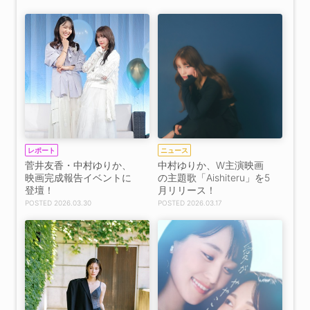
レポート
ニュース
菅井友香・中村ゆりか、
中村ゆりか、W主演映画
映画完成報告イベントに
の主題歌「Aishiteru」を5
登壇！
月リリース！
2026.03.30
2026.03.17