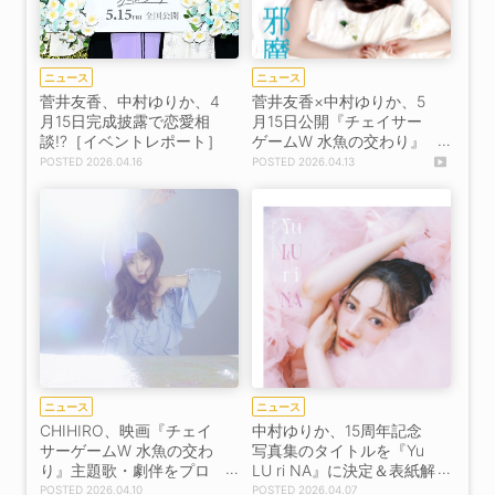
ニュース
ニュース
菅井友香、中村ゆりか、4
菅井友香×中村ゆりか、5
月15日完成披露で恋愛相
月15日公開『チェイサー
談!?［イベントレポート］
ゲームW 水魚の交わり』
本予告解禁！
2026.04.16
2026.04.13
ニュース
ニュース
CHIHIRO、映画『チェイ
中村ゆりか、15周年記念
サーゲームW 水魚の交わ
写真集のタイトルを『Yu
り』主題歌・劇伴をプロ
LU ri NA』に決定＆表紙解
デュース！
禁！
2026.04.10
2026.04.07