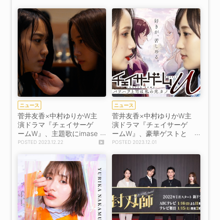
独占配信開始！【コメン
トあり】
ニュース
ニュース
菅井友香×中村ゆりかW主
菅井友香×中村ゆりかW主
演ドラマ『チェイサーゲ
演ドラマ『チェイサーゲ
ームW』、主題歌にimase
ームW』、豪華ゲストと
の「ミッドナイトガー
ポスタービジュアル一挙
2023.12.22
2023.12.01
ル」が決定＆トレーラー
解禁！
映像解禁！