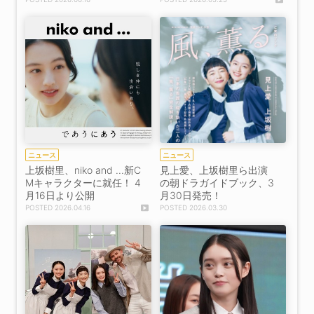
レポート］
ニュース
ニュース
上坂樹里、niko and ...新C
見上愛、上坂樹里ら出演
Mキャラクターに就任！ 4
の朝ドラガイドブック、3
月16日より公開
月30日発売！
2026.04.16
2026.03.30