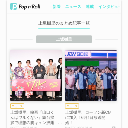
新着
ニュース
連載
インタビュー
上坂樹里のまとめ記事一覧
上坂樹里
ニュース
ニュース
上坂樹里、映画『山口く
上坂樹里、ローソン新CM
んはワルくない』舞台挨
に加入！6月1日放送開
拶で理想の胸キュン披露
始！
し見事1位に！［イベント
2026.06.16
2026.05.25