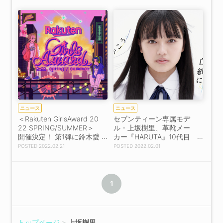
ートドラマ『可愛くなっ
たらさようなら』初主演
決定
ニュース
ニュース
＜Rakuten GirlsAward 20
セブンティーン専属モデ
22 SPRING/SUMMER＞
ル・上坂樹里、革靴メー
開催決定！ 第1弾に鈴木愛
カー『HARUTA』10代目
理、AKB48の小栗有以、
イメージガール就任！
2022.02.21
2022.02.01
本田仁美、大西桃香、岡
「とても光栄に思いま
部麟ら
す」
1
トップページ
上坂樹里