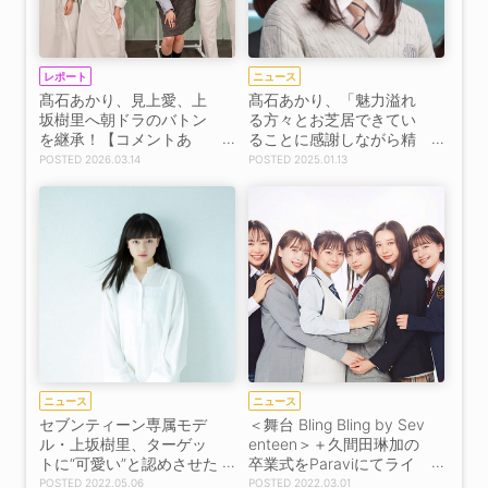
レポート
ニュース
髙石あかり、見上愛、上
髙石あかり、「魅力溢れ
坂樹里へ朝ドラのバトン
る方々とお芝居できてい
を継承！【コメントあ
ることに感謝しながら精
り】
一杯頑張ります！」日曜
2026.03.14
2025.01.13
劇場『御上先生』＜隣徳
学院始業式イベント＞出
演
ニュース
ニュース
セブンティーン専属モデ
＜舞台 Bling Bling by Sev
ル・上坂樹里、ターゲッ
enteen＞＋久間田琳加の
トに“可愛い”と認めさせた
卒業式をParaviにてライ
い殺し屋役に挑戦！ ショ
ブ配信決定！
2022.05.06
2022.03.01