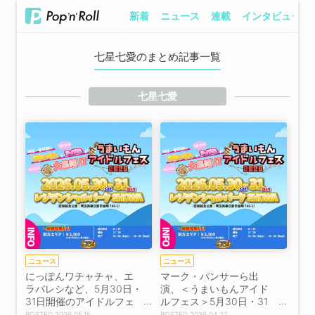
新着
ニュース
連載
インタビュー
七星七愛のまとめ記事一覧
七星七愛
ニュース
ニュース
にっぽんワチャチャ、エ
マーク・パンサーら出
ラバレシなど、5月30日・
演、＜うまいもんアイド
31日開催のアイドルフェ
ルフェス＞5月30日・31
スに出演！
日開催決定！
2026.05.15
2026.04.27