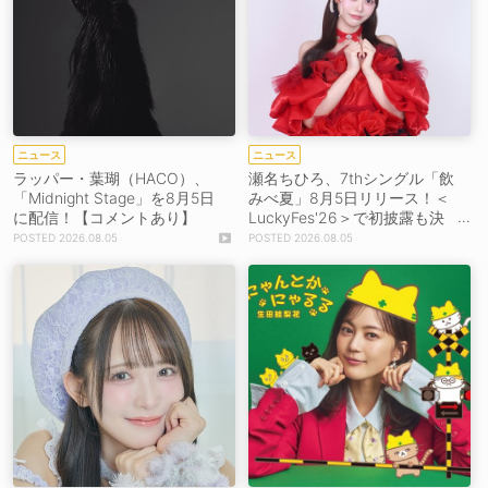
ニュース
ニュース
ラッパー・葉瑚（HACO）、
瀬名ちひろ、7thシングル「飲
「Midnight Stage」を8月5日
みべ夏」8月5日リリース！＜
に配信！【コメントあり】
LuckyFes'26＞で初披露も決
定
2026.08.05
2026.08.05