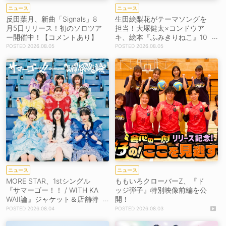
ニュース
ニュース
反田葉月、新曲「Signals」8
生田絵梨花がテーマソングを
月5日リリース！初のソロツア
担当！大塚健太×コンドウア
ー開催中！【コメントあり】
キ、絵本『ふみきりねこ』10
月15日発売
2026.08.05
2026.08.05
ニュース
ニュース
MORE STAR、1stシングル
ももいろクローバーZ、『ド
『サマーゴー！！ / WITH KA
ッジ弾子』特別映像前編を公
WAII論』ジャケット＆店舗特
開！
典絵柄を公開！
2026.08.04
2026.08.03