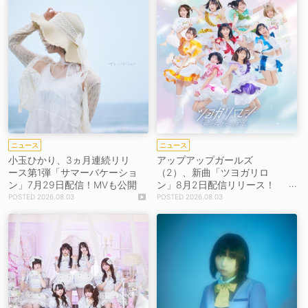
ニュース
ニュース
小玉ひかり、3ヵ月連続リリ
アップアップガールズ
ース第1弾「サマーバケーショ
（2）、新曲「ツヨガリロ
ン」7月29日配信！MVも公開
ン」8月2日配信リリース！
【コメントあり】
2026.08.03
2026.08.03