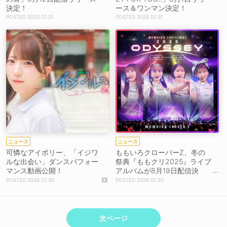
決定！
ース＆ワンマン決定！
2026.07.31
2026.07.31
ニュース
ニュース
可憐なアイボリー、「イジワ
ももいろクローバーZ、冬の
ルな出会い」ダンスパフォー
祭典『ももクリ2025』ライブ
マンス動画公開！
アルバムが8月19日配信決
定！「idola」の8月5日先行配
2026.07.30
2026.07.30
信も発表！
次ページ