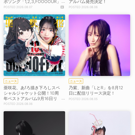
ボソング「1,2,3,FOOOOUR」
アルバム発売決定！
をリリース＆MV公開！
2026.08.07
2026.08.06
ニュース
ニュース
亜咲花、あfろ描き下ろしスペ
乃紫、新曲「LとR」を8月12
シャルジャケット公開！10周
日に配信リリース決定！
年ベストアルバム9月16日リ
2026.08.05
リース！
2026.08.06