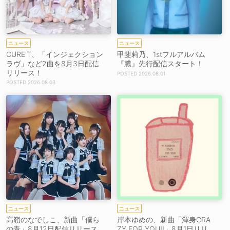
ニュース
ニュース
CURE'T、「インジェクション
甲斐莉乃、1stフルアルバム
ラヴ」など2曲を8月3日配信
『膿』先行配信スタート！
リリース！
2026.08.01
2026.08.03
ニュース
ニュース
高嶺のなでしこ、新曲「僕ら
岸本ゆめの、新曲「渾身CRA
の青」8月12日配信リリース
ZY FOR YOU!!」8月1日リリ