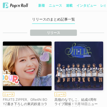
新着
ニュース
連載
インタビュー
レポ
リリースのまとめ記事一覧
リリース
ニュース
ニュース
FRUITS ZIPPER、GRe4N BO
高嶺のなでしこ、結成4周年
YZ書き下ろしの東武鉄道コラ
ライブ開催！11月18日ニュー