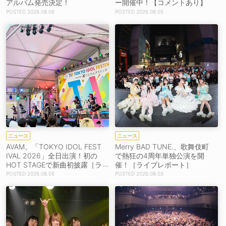
アルバム発売決定！
ー開催中！【コメントあり】
2026.08.06
2026.08.05
ニュース
ニュース
AVAM、「TOKYO IDOL FEST
Merry BAD TUNE.、歌舞伎町
IVAL 2026」全日出演！初の
で熱狂の4周年単独公演を開
HOT STAGEで新曲初披露［ラ
催！［ライブレポート］
イブレポート］
2026.08.05
2026.08.03