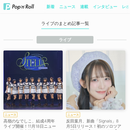
新着
ニュース
連載
インタビュー
レポ
ライブのまとめ記事一覧
ライブ
ニュース
ニュース
高嶺のなでしこ、結成4周年
反田葉月、新曲「Signals」8
ライブ開催！11月18日ニュー
月5日リリース！初のソロツア