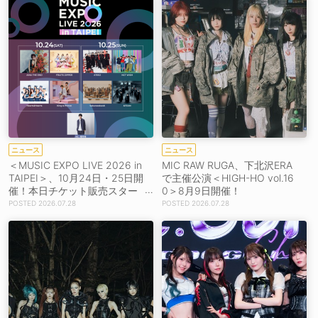
ニュース
ニュース
＜MUSIC EXPO LIVE 2026 in
MIC RAW RUGA、下北沢ERA
TAIPEI＞、10月24日・25日開
で主催公演＜HIGH-HO vol.16
催！本日チケット販売スター
0＞8月9日開催！
ト！
2026.07.28
2026.07.28