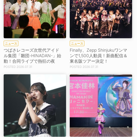
ニュース
ニュース
つばさレコーズ次世代アイド
Finally、Zepp Shinjukuワンマ
ル集団「雛団-HINADAN-」始
ンで1,500人動員！新曲配信＆
動！合同ライブで熱狂の夜
東名阪ツアー決定！
2026.07.31
2026.07.31