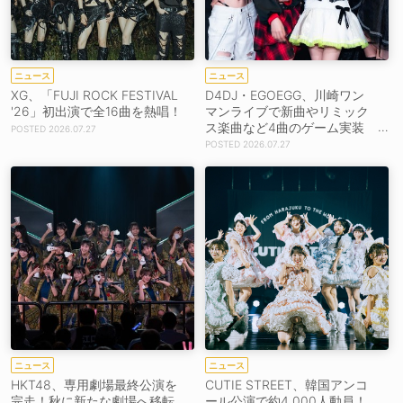
ニュース
ニュース
XG、「FUJI ROCK FESTIVAL
D4DJ・EGOEGG、川崎ワン
'26」初出演で全16曲を熱唱！
マンライブで新曲やリミック
ス楽曲など4曲のゲーム実装
2026.07.27
を発表！
2026.07.27
ニュース
ニュース
HKT48、専用劇場最終公演を
CUTIE STREET、韓国アンコ
完走！秋に新たな劇場へ移転
ール公演で約4,000人動員！