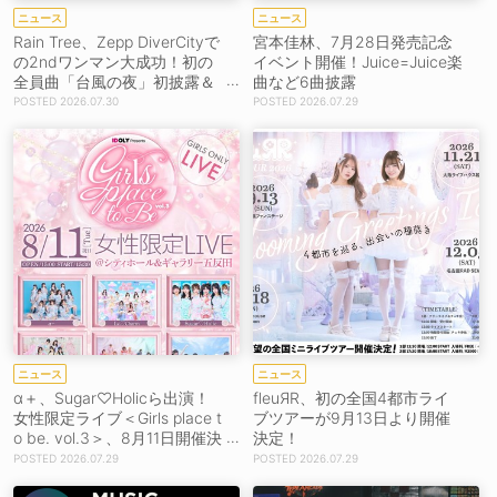
ニュース
ニュース
Rain Tree、Zepp DiverCityで
宮本佳林、7月28日発売記念
の2ndワンマン大成功！初の
イベント開催！Juice=Juice楽
全員曲「台風の夜」初披露＆
曲など6曲披露
初の韓国公演決定！［ライブ
2026.07.30
2026.07.29
レポート］
ニュース
ニュース
α＋、Sugar♡Holicら出演！
fleuЯR、初の全国4都市ライ
女性限定ライブ＜Girls place t
ブツアーが9月13日より開催
o be. vol.3＞、8月11日開催決
決定！
定！
2026.07.29
2026.07.29