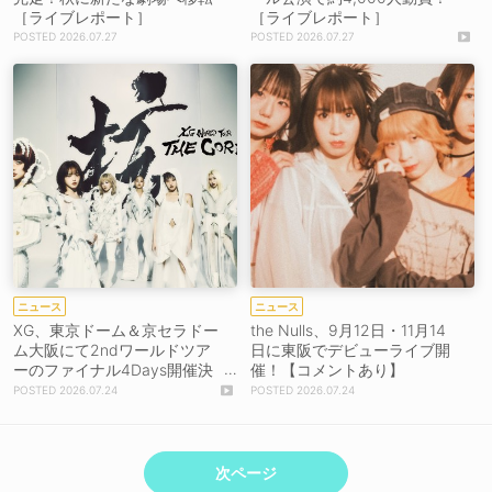
［ライブレポート］
［ライブレポート］
2026.07.27
2026.07.27
ニュース
ニュース
XG、東京ドーム＆京セラドー
the Nulls、9月12日・11月14
ム大阪にて2ndワールドツア
日に東阪でデビューライブ開
ーのファイナル4Days開催決
催！【コメントあり】
定！
2026.07.24
2026.07.24
次ページ