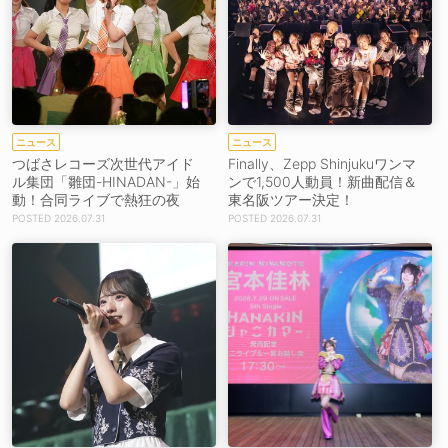
ニュース
ニュース
つばさレコーズ次世代アイド
Finally、Zepp Shinjukuワンマ
ル集団「雛団-HINADAN-」始
ンで1,500人動員！新曲配信＆
動！合同ライブで熱狂の夜
東名阪ツアー決定！
2026.07.31
2026.07.31