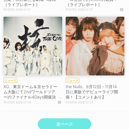
［ライブレポート］
［ライブレポート］
2026.07.27
2026.07.27
ニュース
ニュース
XG、東京ドーム＆京セラドー
the Nulls、9月12日・11月14
ム大阪にて2ndワールドツア
日に東阪でデビューライブ開
ーのファイナル4Days開催決
催！【コメントあり】
定！
2026.07.24
2026.07.24
次ページ