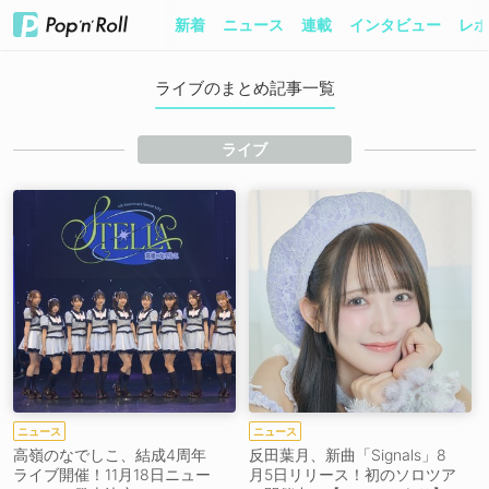
新着
ニュース
連載
インタビュー
レポ
ライブのまとめ記事一覧
ライブ
ニュース
ニュース
高嶺のなでしこ、結成4周年
反田葉月、新曲「Signals」8
ライブ開催！11月18日ニュー
月5日リリース！初のソロツア