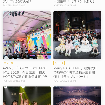
アルバム発売決定！
ー開催中！【コメントあり】
2026.08.06
2026.08.05
ニュース
ニュース
AVAM、「TOKYO IDOL FEST
Merry BAD TUNE.、歌舞伎町
IVAL 2026」全日出演！初の
で熱狂の4周年単独公演を開
HOT STAGEで新曲初披露［ラ
催！［ライブレポート］
イブレポート］
2026.08.05
2026.08.03