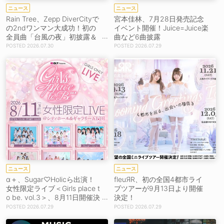
ニュース
ニュース
Rain Tree、Zepp DiverCityで
宮本佳林、7月28日発売記念
の2ndワンマン大成功！初の
イベント開催！Juice=Juice楽
全員曲「台風の夜」初披露＆
曲など6曲披露
初の韓国公演決定！［ライブ
2026.07.30
2026.07.29
レポート］
ニュース
ニュース
α＋、Sugar♡Holicら出演！
fleuЯR、初の全国4都市ライ
女性限定ライブ＜Girls place t
ブツアーが9月13日より開催
o be. vol.3＞、8月11日開催決
決定！
定！
2026.07.29
2026.07.29