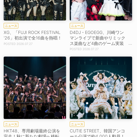
ニュース
ニュース
XG、「FUJI ROCK FESTIVAL
D4DJ・EGOEGG、川崎ワン
'26」初出演で全16曲を熱唱！
マンライブで新曲やリミック
ス楽曲など4曲のゲーム実装
2026.07.27
を発表！
2026.07.27
ニュース
ニュース
HKT48、専用劇場最終公演を
CUTIE STREET、韓国アンコ
完走！秋に新たな劇場へ移転
ール公演で約4,000人動員！