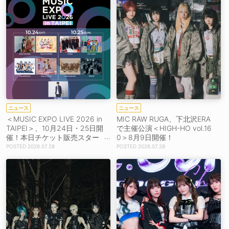
ニュース
ニュース
＜MUSIC EXPO LIVE 2026 in
MIC RAW RUGA、下北沢ERA
TAIPEI＞、10月24日・25日開
で主催公演＜HIGH-HO vol.16
催！本日チケット販売スター
0＞8月9日開催！
ト！
2026.07.28
2026.07.28