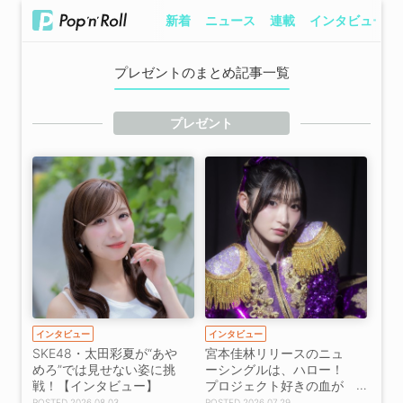
新着
ニュース
連載
インタビュー
プレゼントのまとめ記事一覧
プレゼント
インタビュー
インタビュー
SKE48・太田彩夏が“あや
宮本佳林リリースのニュ
めろ”では見せない姿に挑
ーシングルは、ハロー！
戦！【インタビュー】
プロジェクト好きの血が
騒ぐこと間違いなし！
2026.08.03
2026.07.29