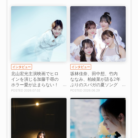
インタビュー
インタビュー
北山宏光主演映画でヒロ
坂林佳奈、田中想、竹内
インを演じる加藤千尋の
ななみ、柏綾菜が語る2年
ホラー愛が止まらない！
ぶりのスパガの夏ソング
【インタビュー・前編】
【インタビュー】
2026.07.02
2026.06.29