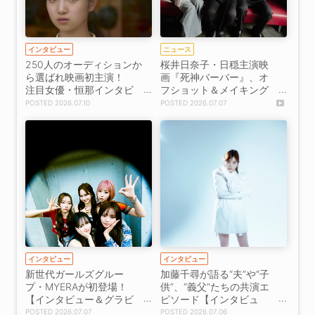
インタビュー
ニュース
250人のオーディションか
桜井日奈子・日穏主演映
ら選ばれ映画初主演！
画『死神バーバー』、オ
注目女優・恒那インタビ
フショット＆メイキング
ュー
映像を7月7日公開！
2026.07.10
2026.07.07
インタビュー
インタビュー
新世代ガールズグルー
加藤千尋が語る“夫”や“子
プ・MYERAが初登場！
供”、“義父”たちの共演エ
【インタビュー＆グラビ
ピソード【インタビュ
ア】
ー・後編】
2026.07.07
2026.07.06