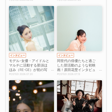
【インタビュー】
インタビュー
インタビュー
モデル･女優・アイドルと
同世代の俳優たちと過ご
マルチに活動する那須ほ
した部活動のような初映
ほみ（RE-GE）が初の写
画！原田花埜インタビュ
真集をリリース【インタ
ー
2026.07.20
2026.07.13
ビュー】