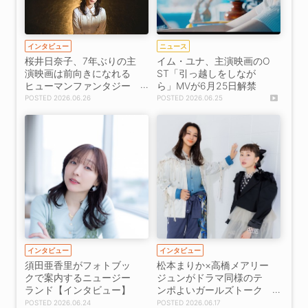
インタビュー
ニュース
桜井日奈子、7年ぶりの主
イム・ユナ、主演映画のO
演映画は前向きになれる
ST「引っ越しをしなが
ヒューマンファンタジー
ら」MVが6月25日解禁
【インタビュー】
2026.06.26
2026.06.25
インタビュー
インタビュー
須田亜香里がフォトブッ
松本まりか×高橋メアリー
クで案内するニュージー
ジュンがドラマ同様のテ
ランド【インタビュー】
ンポよいガールズトーク
を展開【インタビュー】
2026.06.24
2026.06.17