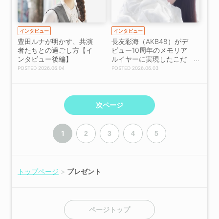
インタビュー
インタビュー
豊田ルナが明かす、共演
長友彩海（AKB48）がデ
者たちとの過ごし方【イ
ビュー10周年のメモリア
ンタビュー後編】
ルイヤーに実現したこだ
わりの写真集【インタビ
2026.06.04
2026.06.03
ュー】
次ページ
1
2
3
4
5
トップページ
プレゼント
ページトップ