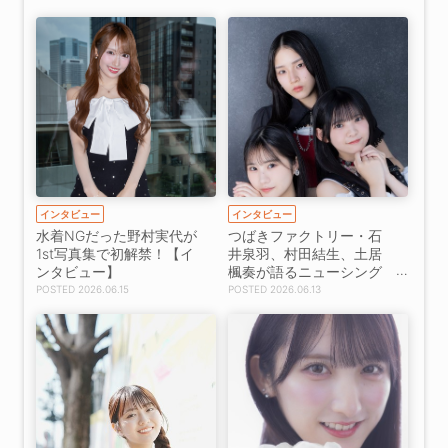
インタビュー
インタビュー
水着NGだった野村実代が
つばきファクトリー・石
1st写真集で初解禁！【イ
井泉羽、村田結生、土居
ンタビュー】
楓奏が語るニューシング
ルの魅力【インタビュ
2026.06.15
2026.06.13
ー】