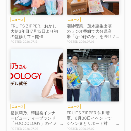
ニュース
ニュース
FRUITS ZIPPER、おかし
潮紗理菜、茂木建生出演
大使3年目!7月13日より初
のラジオ番組で大分県産
の監修カフェ開催
米「なつほのか」をPR！7
月4日から1週間限定価格
2026.07.13
2026.07.06
で販売
ニュース
ニュース
指原莉乃、韓国発インナ
FRUITS ZIPPER 仲川瑠
ービューティーブランド
夏、6月30日イベントで
「FOODOLOGY」のイメ
シソンヌとリポート対
ージモデルに7月3日就
決！【コメントあり】
2026.07.03
2026.07.02