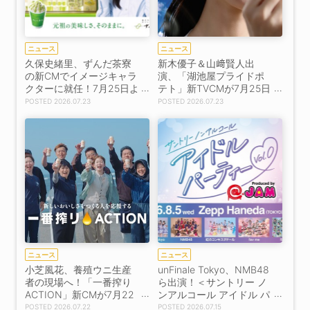
ニュース
ニュース
久保史緒里、ずんだ茶寮
新木優子＆山﨑賢人出
の新CMでイメージキャラ
演、「湖池屋プライドポ
クターに就任！7月25日よ
テト」新TVCMが7月25日
りXキャンペーンも開始！
放映開始！【コメントあ
2026.07.23
2026.07.23
り】
ニュース
ニュース
小芝風花、養殖ウニ生産
unFinale Tokyo、NMB48
者の現場へ！「一番搾り
ら出演！＜サントリー ノ
ACTION」新CMが7月22
ンアルコール アイドル パ
日放映開始
ーティー Vol.0 Produced
2026.07.22
2026.07.15