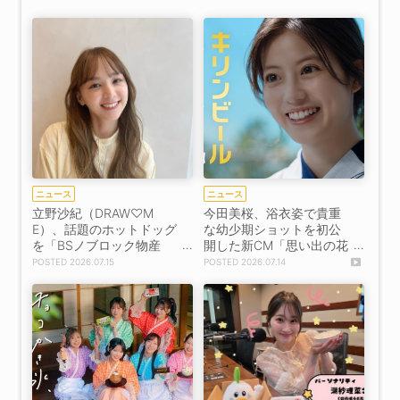
by @JAM＞8月5日開催決
定！
ニュース
ニュース
立野沙紀（DRAW♡M
今田美桜、浴衣姿で貴重
E）、話題のホットドッグ
な幼少期ショットを初公
を「BSノブロック物産
開した新CM「思い出の花
展」で8月26日発売！
火」篇が7月17日より放映
2026.07.15
2026.07.14
開始！［インタビュー］