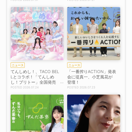
ニュース
ニュース
てんしめし！、TACO BEL
「一番搾りACTION」発表
Lとコラボ！「てんしめ
会に堤真一、小芝風花が
し！ブリトー」全国発売
登壇！
＆1日店長イベント全4回
2026.07.24
2026.07.23
開催決定！【コメントあ
り】