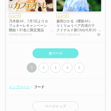
ニュース
ニュース
乃木坂46、7月1日よりカ
森田ひかる（櫻坂46）、
フェオーレキャンペーン
りくりゅうペア共演のマ
開始！81名に限定賞品
クドナルド新CMが6月30
【コメントあり】
日放映開始！【コメント
2026.07.01
2026.06.25
あり】
次ページ
1
2
3
4
5
トップページ
フード
ページトップ