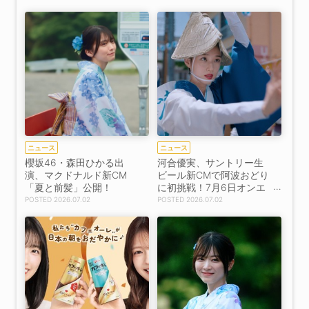
任！【コメントあり】
ニュース
ニュース
櫻坂46・森田ひかる出
河合優実、サントリー生
演、マクドナルド新CM
ビール新CMで阿波おどり
「夏と前髪」公開！
に初挑戦！7月6日オンエ
ア開始
2026.07.02
2026.07.02