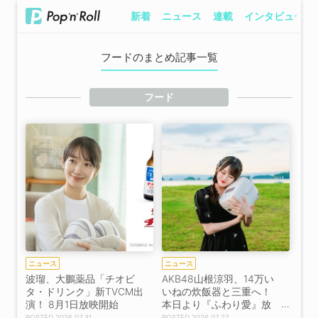
新着
ニュース
連載
インタビュー
フードのまとめ記事一覧
フード
ニュース
ニュース
波瑠、大鵬薬品「チオビ
AKB48山根涼羽、14万い
タ・ドリンク」新TVCM出
いねの炊飯器と三重へ！
演！ 8月1日放映開始
本日より『ふわり愛』放
送
2026.07.31
2026.07.27