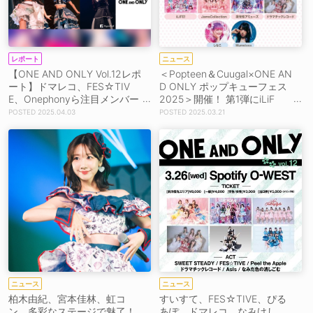
レポート
ニュース
【ONE AND ONLY Vol.12レポ
＜Popteen＆Cuugal×ONE AN
ート】ドマレコ、FES☆TIV
D ONLY ポップキューフェス
E、Onephonyら注目メンバー
2025＞開催！ 第1弾にiLiF
の表現力豊かなパフォーマン
E!、ジャムズ、しなこ、Mum
2025.04.03
2025.03.21
スに徹底フォーカス！
eixxx、梶原叶渚ら
ニュース
ニュース
柏木由紀、宮本佳林、虹コ
すいすて、FES☆TIVE、ぴる
ン、多彩なステージで魅了！
あぽ、ドマレコ、なみけし、