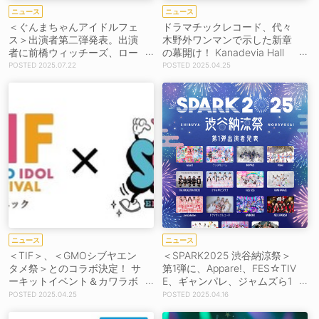
ニュース
ニュース
＜ぐんまちゃんアイドルフェ
ドラマチックレコード、代々
ス＞出演者第二弾発表。出演
木野外ワンマンで示した新章
者に前橋ウィッチーズ、ロー
の幕開け！ Kanadevia Hall
ジークロニクル、寺嶋由芙ら
（旧・TDCホール）ワンマン
2025.07.22
2025.04.25
出演決定！
発表
ニュース
ニュース
＜TIF＞、＜GMOシブヤエン
＜SPARK2025 渋谷納涼祭＞
タメ祭＞とのコラボ決定！ サ
第1弾に、Appare!、FES☆TIV
ーキットイベント＆カワラボ
E、ギャンパレ、ジャムズら1
3組出演イベント開催
8組
2025.04.25
2025.04.16