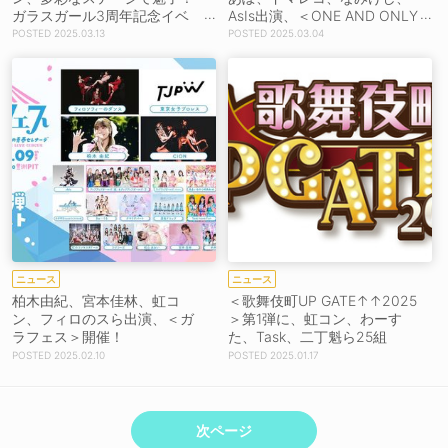
ガラスガール3周年記念イベ
AsIs出演、＜ONE AND ONLY
ント開催
Vol.12＞開催！
2025.03.13
2025.03.04
ニュース
ニュース
柏木由紀、宮本佳林、虹コ
＜歌舞伎町UP GATE↑↑2025
ン、フィロのスら出演、＜ガ
＞第1弾に、虹コン、わーす
ラフェス＞開催！
た、Task、二丁魁ら25組
2025.02.10
2025.01.17
次ページ