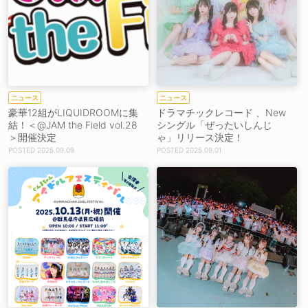
ニュース
ニュース
豪華12組がLIQUIDROOMに集
ドラマチックレコード 、New
結！＜@JAM the Field vol.28
シングル「ぜったいしんじ
＞開催決定
ゃ」リリース決定！
2025.09.09
2025.09.01