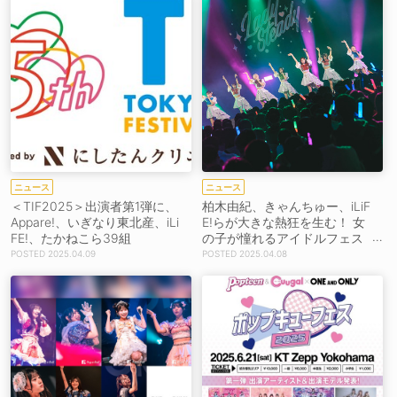
ニュース
ニュース
＜TIF2025＞出演者第1弾に、
柏木由紀、きゃんちゅー、iLiF
Appare!、いぎなり東北産、iLi
E!らが大きな熱狂を生む！ 女
FE!、たかねこら39組
の子が憧れるアイドルフェス
＜LadySteady＞開催
2025.04.09
2025.04.08