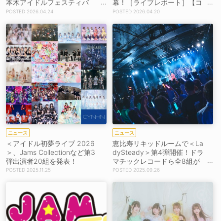
本木アイドルフェスティバ
幕！［ライブレポート］【コ
ル」7月25日・26日開催決
メントあり】
2026.04.24
2026.04.20
定！
ニュース
ニュース
＜アイドル初夢ライブ 2026
恵比寿リキッドルームで＜La
＞、Jams Collectionなど第3
dySteady＞第4弾開催！ドラ
弾出演者20組を発表！
マチックレコードら全8組が
熱演！
2025.11.25
2025.09.26