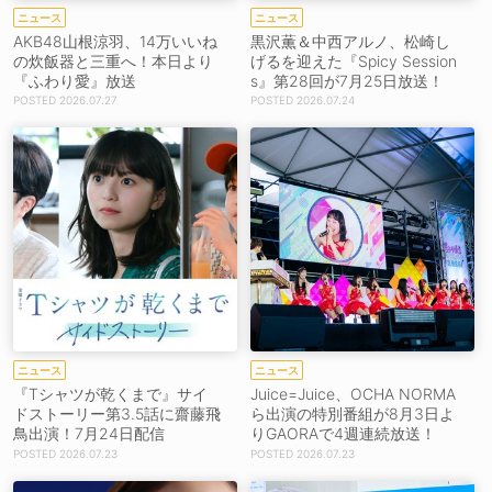
ニュース
ニュース
AKB48山根涼羽、14万いいね
黒沢薫＆中西アルノ、松崎し
の炊飯器と三重へ！本日より
げるを迎えた『Spicy Session
『ふわり愛』放送
s』第28回が7月25日放送！
2026.07.27
2026.07.24
ニュース
ニュース
『Tシャツが乾くまで』サイ
Juice=Juice、OCHA NORMA
ドストーリー第3.5話に齋藤飛
ら出演の特別番組が8月3日よ
鳥出演！7月24日配信
りGAORAで4週連続放送！
2026.07.23
2026.07.23