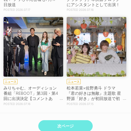
日放送
にアシスタントとして出演！
2026.07.17
2026.07.16
ニュース
ニュース
みりちゃむ、オーディション
松本若菜×佐野勇斗 ドラマ
番組「REBOOT」第3回・第4
『君の好きは無敵』主題歌 星
回に出演決定【コメントあ
野源「好き」が初回放送で初
り】
解禁！【コメントあり】
2026.07.16
2026.07.15
次ページ