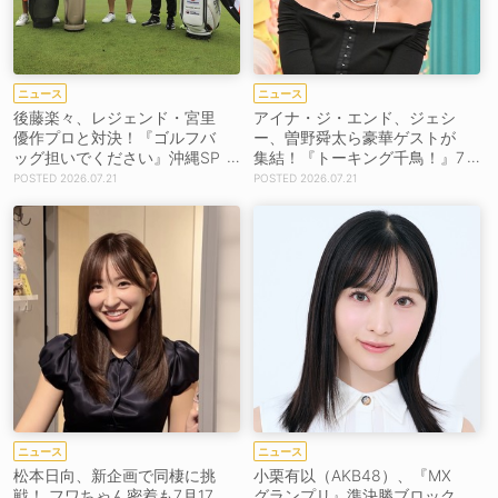
ニュース
ニュース
後藤楽々、レジェンド・宮里
アイナ・ジ・エンド、ジェシ
優作プロと対決！『ゴルフバ
ー、曽野舜太ら豪華ゲストが
ッグ担いでください』沖縄SP
集結！『トーキング千鳥！』7
が7月19日よりスタート！
月25日放送！
2026.07.21
2026.07.21
ニュース
ニュース
松本日向、新企画で同棲に挑
小栗有以（AKB48）、『MX
戦！ フワちゃん密着も7月17
グランプリ』準決勝ブロック