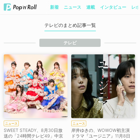
新着
ニュース
連載
インタビュー
レポ
テレビのまとめ記事一覧
テレビ
ニュース
ニュース
SWEET STEADY、8月30日放
岸井ゆきの、WOWOW初主演
送の「24時間テレビ49」中京
ドラマ『ユージニア』11月8日