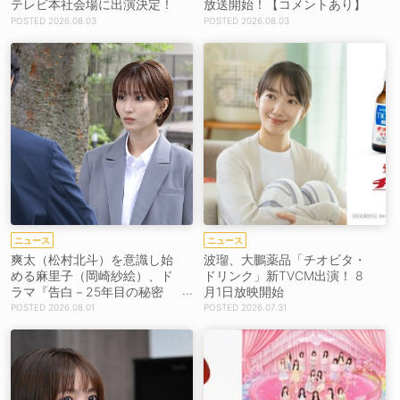
テレビ本社会場に出演決定！
放送開始！【コメントあり】
2026.08.03
2026.08.03
ニュース
ニュース
爽太（松村北斗）を意識し始
波瑠、大鵬薬品「チオビタ・
める麻里子（岡崎紗絵）、ド
ドリンク」新TVCM出演！ 8
ラマ『告白－25年目の秘密
月1日放映開始
－』第4話あらすじ＆新場面
2026.08.01
2026.07.31
写真解禁！