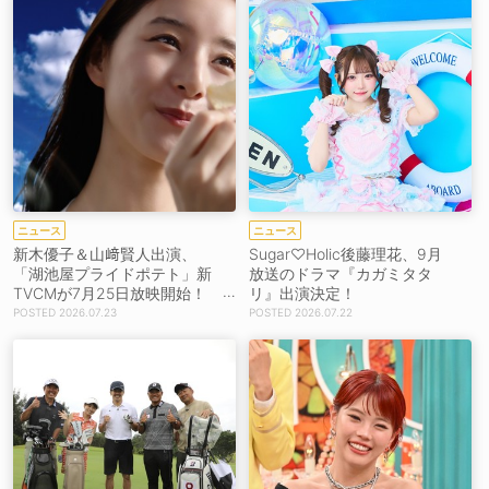
ニュース
ニュース
新木優子＆山﨑賢人出演、
Sugar♡Holic後藤理花、9月
「湖池屋プライドポテト」新
放送のドラマ『カガミタタ
TVCMが7月25日放映開始！
リ』出演決定！
【コメントあり】
2026.07.23
2026.07.22