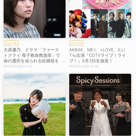
ニュース
ニュース
大原優乃、ドラマ「ファース
AKB48、ME:I、=LOVE、ILLI
トクライ 母子救命救急班」で
Tら出演『CDTVライブ！ライ
命の選択を迫られる妊婦役を
ブ！』8月3日生放送！
熱演！
2026.07.30
2026.07.28