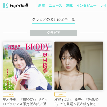
新着
ニュース
連載
インタビュー
レポ
グラビアのまとめ記事一覧
グラビア
ニュース
ニュース
奥村優季、『BRODY』で初ソ
横野すみれ、発売中『PARAD
ログラビア＆限定版表紙に登
E』で初登場＆裏表紙を飾る！