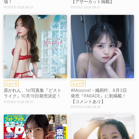
場！
【アザーカット掲載】
2026.08.07
2026.08.07
ニュース
ニュース
原かれん、1st写真集『どスト
#Mooove!・織莉叶、8月3日
ライク』10月19日発売決定！
発売『PARADE』に初掲載！
【コメントあり】
2026.08.07
2026.08.06