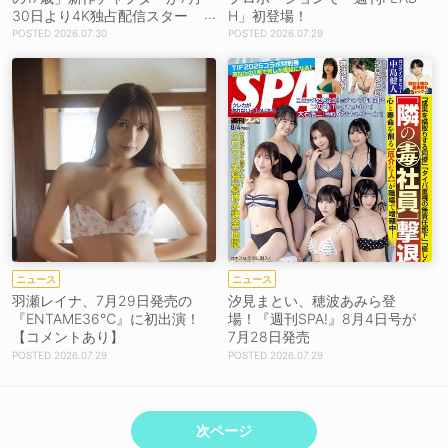
30日より4K独占配信スター
H」初登場！
ト！
2026.07.30
2026.07.29
ニュース
ニュース
羽瀬レイナ、7月29日発売の
汐見まとい、穂波あみら登
『ENTAME36℃』に初出演！
場！『週刊SPA!』8月4日号が
【コメントあり】
7月28日発売
2026.07.29
2026.07.29
次ページ