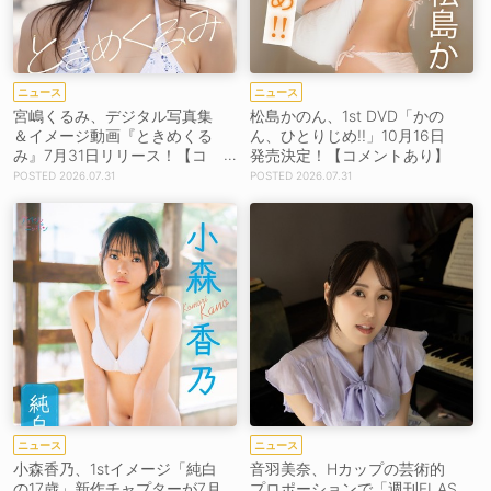
ニュース
ニュース
宮嶋くるみ、デジタル写真集
松島かのん、1st DVD「かの
＆イメージ動画『ときめくる
ん、ひとりじめ!!」10月16日
み』7月31日リリース！【コ
発売決定！【コメントあり】
メントあり】
2026.07.31
2026.07.31
ニュース
ニュース
小森香乃、1stイメージ「純白
音羽美奈、Hカップの芸術的
の17歳」新作チャプターが7月
プロポーションで「週刊FLAS