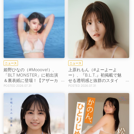
ニュース
ニュース
姫野ひなの（#Mooove!）、
上原れもん（#よーよーよ
「BLT MONSTER」に初出演
ー）、『B.L.T.』初掲載で魅
＆裏表紙に登場！【アザーカ
せる透明感と抜群のスタイ
ットあり】
ル！【コメントあり】
2026.07.31
2026.07.31