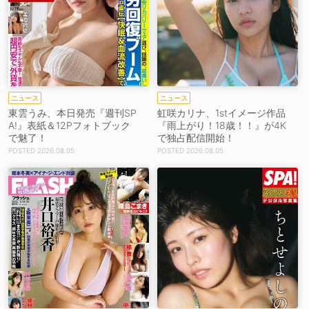
ニュース
ニュース
東雲うみ、本日発売『週刊SP
虹咲カリナ、1stイメージ作品
A!』表紙＆12Pフォトブック
『雨上がり！18歳！！』が4K
で魅了！
で独占配信開始！
2026.08.05
2026.08.05