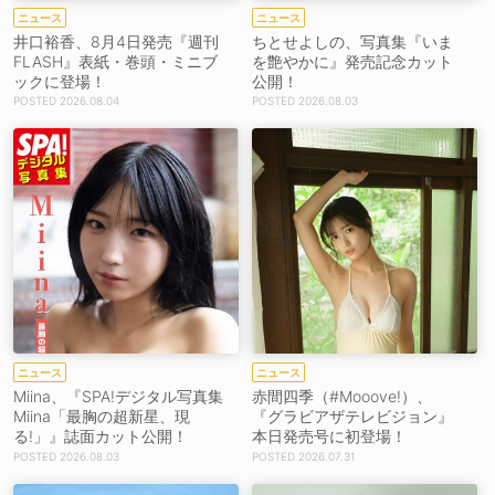
ニュース
ニュース
井口裕香、8月4日発売『週刊
ちとせよしの、写真集『いま
FLASH』表紙・巻頭・ミニブ
を艶やかに』発売記念カット
ックに登場！
公開！
2026.08.04
2026.08.03
ニュース
ニュース
Miina、『SPA!デジタル写真集
赤間四季（#Mooove!）、
Miina「最胸の超新星、現
『グラビアザテレビジョン』
る!」』誌面カット公開！
本日発売号に初登場！
2026.08.03
2026.07.31