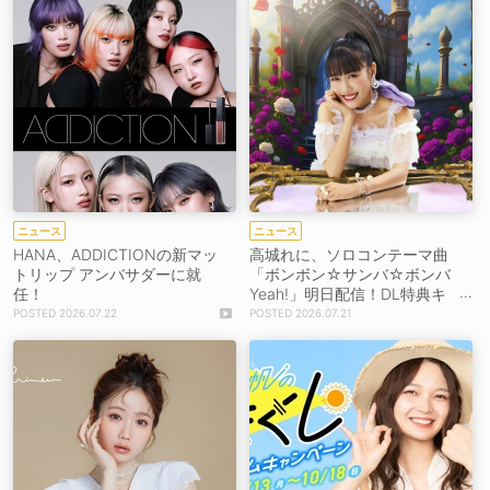
ニュース
ニュース
HANA、ADDICTIONの新マッ
高城れに、ソロコンテーマ曲
トリップ アンバサダーに就
「ボンボン☆サンバ☆ボンバ
任！
Yeah!」明日配信！DL特典キ
ャンペーンも
2026.07.22
2026.07.21