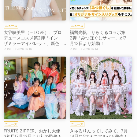
ニュース
ニュース
大谷映美里（＝LOVE）、プロ
福留光帆、りらくるコラボ第
デュースコスメ第2弾「イン
2弾「みつほぐしサマー」が7
ザミラーアイパレット」新色
月13日より始動！
2種が7月17日発売決定！
2026.07.16
2026.07.14
ニュース
ニュース
FRUITS ZIPPER、おかし大使
きゅるりんってしてみて、7月
3年目!7月13日より初の監修カ
14日に5thミニアルバム発売！