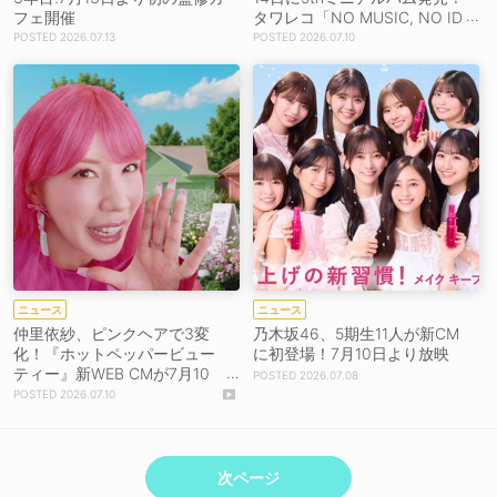
フェ開催
タワレコ「NO MUSIC, NO ID
OL？」に登場
2026.07.13
2026.07.10
ニュース
ニュース
仲里依紗、ピンクヘアで3変
乃木坂46、5期生11人が新CM
化！『ホットペッパービュー
に初登場！7月10日より放映
ティー』新WEB CMが7月10
2026.07.08
日より配信開始【コメントあ
2026.07.10
り】
次ページ