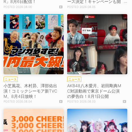
R」8月6日配信！
ース決定！キャンペーンも開
催決定
2026.08.06
2026.08.05
ニュース
ニュース
小芝風花、木村昴、澤部佑出
AKB48八木愛月、岩田剛典M
演！コミックシーモア新TVC
C対談動画で東京ドーム公演
M、8月4日放映！
の夢告白！8月1日公開
2026.08.04
2026.08.03