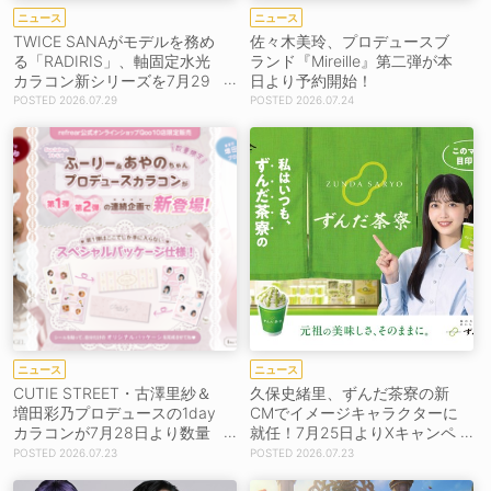
ニュース
ニュース
TWICE SANAがモデルを務め
佐々木美玲、プロデュースブ
る「RADIRIS」、軸固定水光
ランド『Mireille』第二弾が本
カラコン新シリーズを7月29
日より予約開始！
日発売！
2026.07.29
2026.07.24
ニュース
ニュース
CUTIE STREET・古澤里紗＆
久保史緒里、ずんだ茶寮の新
増田彩乃プロデュースの1day
CMでイメージキャラクターに
カラコンが7月28日より数量
就任！7月25日よりXキャンペ
限定発売！
ーンも開始！
2026.07.23
2026.07.23