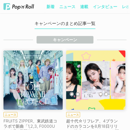
新着
ニュース
連載
インタビュー
レポ
キャンペーンのまとめ記事一覧
キャンペーン
ニュース
ニュース
FRUITS ZIPPER、東武鉄道コ
超十代☆リフレア、4ブラン
ラボで新曲「1,2,3, F0000U
ドのカラコンを8月18日リリ