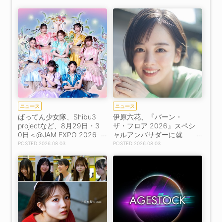
ニュース
ニュース
ばってん少女隊、Shibu3
伊原六花、『バーン・
projectなど、8月29日・3
ザ・フロア 2026』スペシ
0日＜@JAM EXPO 2026
ャルアンバサダーに就
＞第8弾出演者39組発
任！【コメントあり】
2026.08.03
2026.08.03
表！