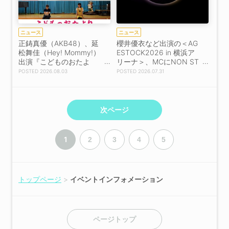
ニュース
ニュース
正鋳真優（AKB48）、延
櫻井優衣など出演の＜AG
松舞佳（Hey! Mommy!）
ESTOCK2026 in 横浜ア
出演『こどものおたよ
リーナ＞、MCにNON ST
り』特報解禁！
YLE 井上裕介、岩田絵里
2026.08.03
2026.07.31
奈が決定！
次ページ
1
2
3
4
5
トップページ
イベントインフォメーション
ページトップ