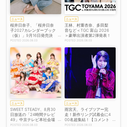
ニュース
ニュース
桜井日奈子、「桜井日奈
王林、村重杏奈、多田梨
子2027カレンダーブック
音など＜TGC 富山 2026
（仮）」9月16日発売決
＞豪華出演者第2弾発表！
定！
2026.08.03
2026.08.03
ニュース
ニュース
SWEET STEADY、8月30
雨宮天、ライブツアー完
日放送の「24時間テレビ
走！新作リング試着会に4
49」中京テレビ本社会場
00名超集結！【コメント
に出演決定！
あり】
2026.08.03
2026.08.03