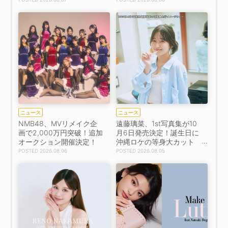
り】
ニュース
ニュース
NMB48、MVリメイク企
遠藤璃菜、1st写真集が10
画で2,000万円突破！追加
月6日発売決定！誕生日に
オークション開催決定！
沖縄ロケの等身大カット
を凝縮
2026.08.06
2026.08.05