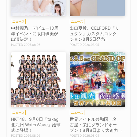
ニュース
ニュース
中村麗乃、デビュー10周
出口夏希、CELFORD「リ
年イベントに阪口珠美が
ュタン」カスタムコレク
出演決定！
ション8月5日発売！
2026.08.05
2026.08.05
ニュース
ニュース
HKT48、9月6日「takagi
世界アイドル共和国、名
北九州 WaterWave」始球
古屋・栄にグランドオー
式に登場！
プン！8月8日より大迫力
ステージ始動
2026.08.05
2026.08.04