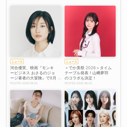
ニュース
ニュース
河合優実、映画『モンキ
＜でか美祭 2026＞タイム
ービジネス おさるのジョ
テーブル発表！山﨑夢羽
ージ著者の大冒険』で8月
のコラボも決定！
14日公開記念イベント登
2026.08.04
2026.08.03
壇決定！