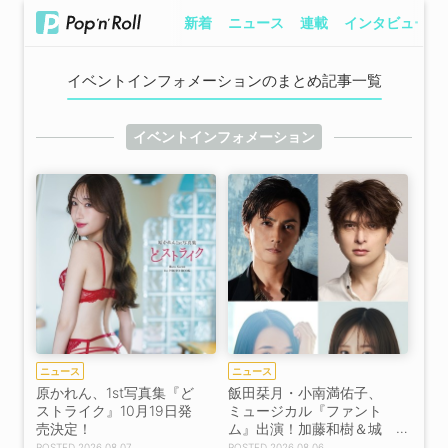
新着
ニュース
連載
インタビュー
イベントインフォメーションのまとめ記事一覧
イベントインフォメーション
ニュース
ニュース
原かれん、1st写真集『ど
飯田栞月・小南満佑子、
ストライク』10月19日発
ミュージカル『ファント
売決定！
ム』出演！加藤和樹＆城
田優も続投【コメントあ
2026.08.07
2026.08.06