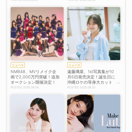
り】
ニュース
ニュース
NMB48、MVリメイク企
遠藤璃菜、1st写真集が10
画で2,000万円突破！追加
月6日発売決定！誕生日に
オークション開催決定！
沖縄ロケの等身大カット
を凝縮
2026.08.06
2026.08.05