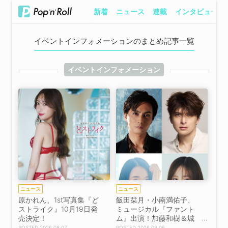
新着
ニュース
連載
インタビュー
イベントインフォメーションのまとめ記事一覧
イベントインフォメーション
ニュース
ニュース
原かれん、1st写真集『ど
飯田栞月・小南満佑子、
ストライク』10月19日発
ミュージカル『ファント
売決定！
ム』出演！加藤和樹＆城
田優も続投【コメントあ
2026.08.07
2026.08.06