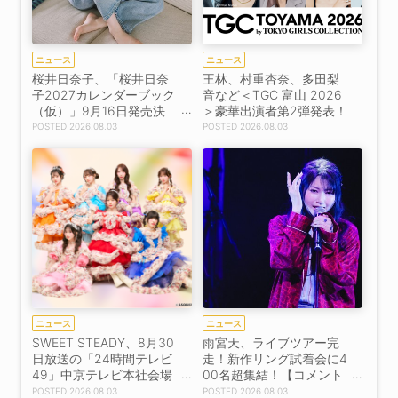
ニュース
ニュース
桜井日奈子、「桜井日奈
王林、村重杏奈、多田梨
子2027カレンダーブック
音など＜TGC 富山 2026
（仮）」9月16日発売決
＞豪華出演者第2弾発表！
定！
2026.08.03
2026.08.03
ニュース
ニュース
SWEET STEADY、8月30
雨宮天、ライブツアー完
日放送の「24時間テレビ
走！新作リング試着会に4
49」中京テレビ本社会場
00名超集結！【コメント
に出演決定！
あり】
2026.08.03
2026.08.03