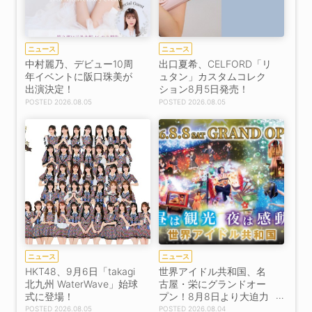
ニュース
ニュース
中村麗乃、デビュー10周
出口夏希、CELFORD「リ
年イベントに阪口珠美が
ュタン」カスタムコレク
出演決定！
ション8月5日発売！
2026.08.05
2026.08.05
ニュース
ニュース
HKT48、9月6日「takagi
世界アイドル共和国、名
北九州 WaterWave」始球
古屋・栄にグランドオー
式に登場！
プン！8月8日より大迫力
ステージ始動
2026.08.05
2026.08.04