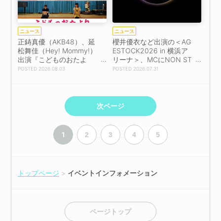
ニュース
ニュース
正鋳真優（AKB48）、延
櫻井優衣など出演の＜AG
松舞佳（Hey! Mommy!）
ESTOCK2026 in 横浜ア
出演『こどものおたよ
リーナ＞、MCにNON ST
り』特報解禁！
YLE 井上裕介、岩田絵里
2026.08.03
2026.07.31
奈が決定！
次ページ
1
2
3
4
5
トップページ
イベントインフォメーション
ページトップ