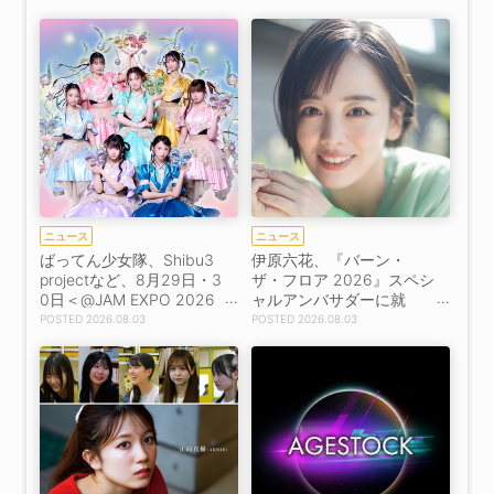
ニュース
ニュース
ばってん少女隊、Shibu3
伊原六花、『バーン・
projectなど、8月29日・3
ザ・フロア 2026』スペシ
0日＜@JAM EXPO 2026
ャルアンバサダーに就
＞第8弾出演者39組発
任！【コメントあり】
2026.08.03
2026.08.03
表！