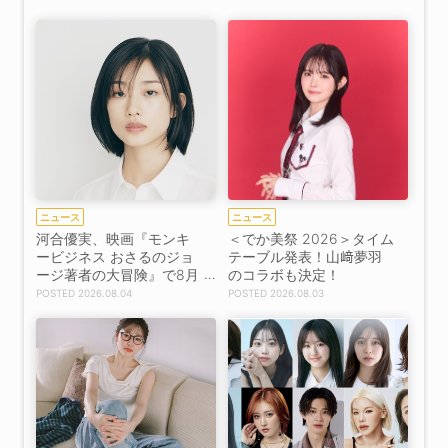
ニュース
ニュース
河合優実、映画『モンキ
＜でか美祭 2026＞タイム
ービジネス おさるのジョ
テーブル発表！山﨑夢羽
ージ著者の大冒険』で8月
のコラボも決定！
14日公開記念イベント登
2026.08.04
2026.08.03
壇決定！