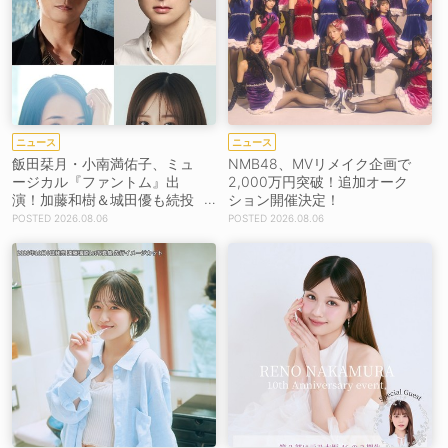
ニュース
ニュース
飯田栞月・小南満佑子、ミュ
NMB48、MVリメイク企画で
ージカル『ファントム』出
2,000万円突破！追加オーク
演！加藤和樹＆城田優も続投
ション開催決定！
【コメントあり】
2026.08.06
2026.08.06