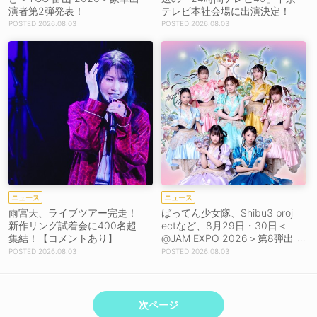
演者第2弾発表！
テレビ本社会場に出演決定！
2026.08.03
2026.08.03
ニュース
ニュース
雨宮天、ライブツアー完走！
ばってん少女隊、Shibu3 proj
新作リング試着会に400名超
ectなど、8月29日・30日＜
集結！【コメントあり】
@JAM EXPO 2026＞第8弾出
演者39組発表！
2026.08.03
2026.08.03
次ページ