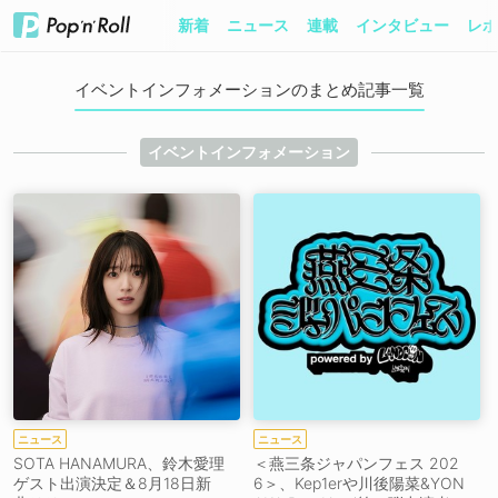
新着
ニュース
連載
インタビュー
レポ
イベントインフォメーションのまとめ記事一覧
イベントインフォメーション
ニュース
ニュース
SOTA HANAMURA、鈴木愛理
＜燕三条ジャパンフェス 202
ゲスト出演決定＆8月18日新
6＞、Kep1erや川後陽菜&YON