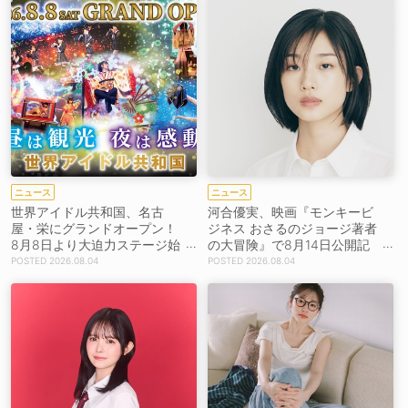
ニュース
ニュース
世界アイドル共和国、名古
河合優実、映画『モンキービ
屋・栄にグランドオープン！
ジネス おさるのジョージ著者
8月8日より大迫力ステージ始
の大冒険』で8月14日公開記
動
念イベント登壇決定！
2026.08.04
2026.08.04