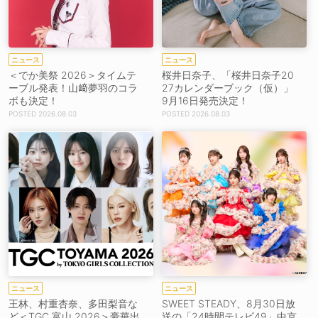
ニュース
ニュース
＜でか美祭 2026＞タイムテ
桜井日奈子、「桜井日奈子20
ーブル発表！山﨑夢羽のコラ
27カレンダーブック（仮）」
ボも決定！
9月16日発売決定！
2026.08.03
2026.08.03
ニュース
ニュース
王林、村重杏奈、多田梨音な
SWEET STEADY、8月30日放
ど＜TGC 富山 2026＞豪華出
送の「24時間テレビ49」中京