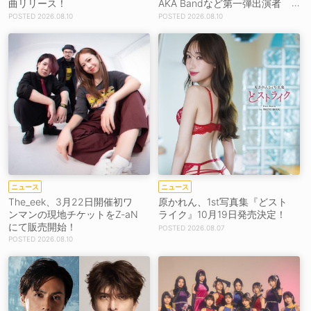
曲リリース！
AKA Bandなど第一弾出演者
発表！
2026.08.10
2026.08.10
ニュース
ニュース
The_eek、3月22日開催初ワ
原かれん、1st写真集『どスト
ンマンの現地チケットをZ-aN
ライク』10月19日発売決定！
にて販売開始！
2026.08.07
2026.08.10