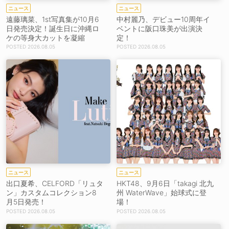
ニュース
ニュース
遠藤璃菜、1st写真集が10月6
中村麗乃、デビュー10周年イ
日発売決定！誕生日に沖縄ロ
ベントに阪口珠美が出演決
ケの等身大カットを凝縮
定！
2026.08.05
2026.08.05
ニュース
ニュース
出口夏希、CELFORD「リュタ
HKT48、9月6日「takagi 北九
ン」カスタムコレクション8
州 WaterWave」始球式に登
月5日発売！
場！
2026.08.05
2026.08.05