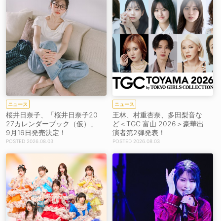
ニュース
ニュース
桜井日奈子、「桜井日奈子20
王林、村重杏奈、多田梨音な
27カレンダーブック（仮）」
ど＜TGC 富山 2026＞豪華出
9月16日発売決定！
演者第2弾発表！
2026.08.03
2026.08.03