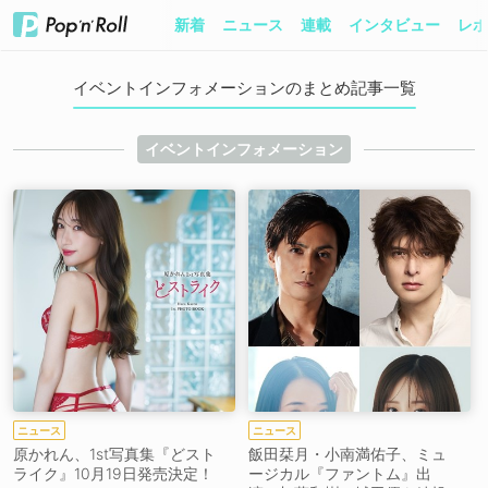
新着
ニュース
連載
インタビュー
レポ
イベントインフォメーションのまとめ記事一覧
イベントインフォメーション
ニュース
ニュース
原かれん、1st写真集『どスト
飯田栞月・小南満佑子、ミュ
ライク』10月19日発売決定！
ージカル『ファントム』出