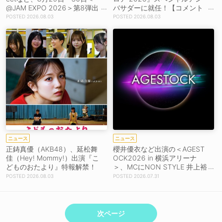
@JAM EXPO 2026＞第8弾出
バサダーに就任！【コメント
演者39組発表！
あり】
2026.08.03
2026.08.03
ニュース
ニュース
正鋳真優（AKB48）、延松舞
櫻井優衣など出演の＜AGEST
佳（Hey! Mommy!）出演『こ
OCK2026 in 横浜アリーナ
どものおたより』特報解禁！
＞、MCにNON STYLE 井上裕
介、岩田絵里奈が決定！
2026.08.03
2026.07.31
次ページ