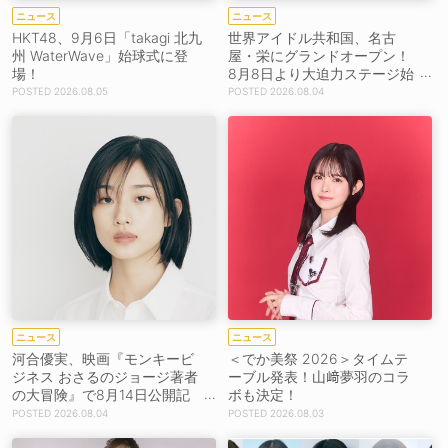
ニュース
ニュース
HKT48、9月6日「takagi 北九
世界アイドル共和国、名古
州 WaterWave」始球式に登
屋・栄にグランドオープン！
場！
8月8日より大迫力ステージ始
動
2026.08.05
2026.08.04
ニュース
ニュース
河合優実、映画『モンキービ
＜でか美祭 2026＞タイムテ
ジネス おさるのジョージ著者
ーブル発表！山﨑夢羽のコラ
の大冒険』で8月14日公開記
ボも決定！
念イベント登壇決定！
2026.08.04
2026.08.03