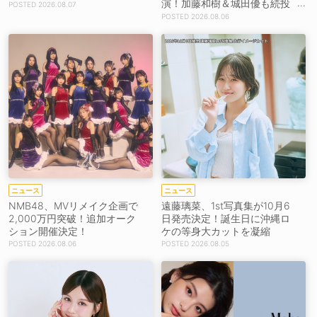
演！加藤和樹＆城田優も続投
2026.08.07
【コメントあり】
2026.08.06
ニュース
ニュース
NMB48、MVリメイク企画で
遠藤璃菜、1st写真集が10月6
2,000万円突破！追加オーク
日発売決定！誕生日に沖縄ロ
ション開催決定！
ケの等身大カットを凝縮
2026.08.06
2026.08.05