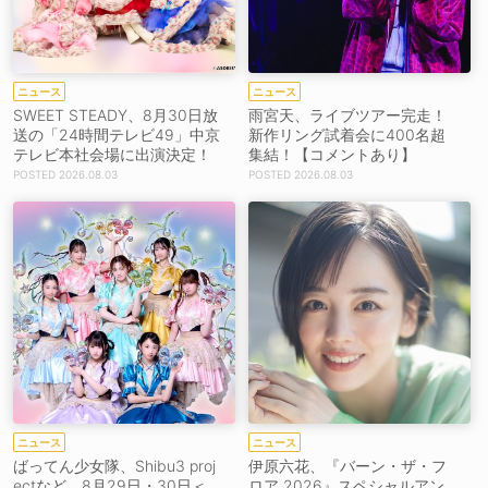
ニュース
ニュース
SWEET STEADY、8月30日放
雨宮天、ライブツアー完走！
送の「24時間テレビ49」中京
新作リング試着会に400名超
テレビ本社会場に出演決定！
集結！【コメントあり】
2026.08.03
2026.08.03
ニュース
ニュース
ばってん少女隊、Shibu3 proj
伊原六花、『バーン・ザ・フ
ectなど、8月29日・30日＜
ロア 2026』スペシャルアン