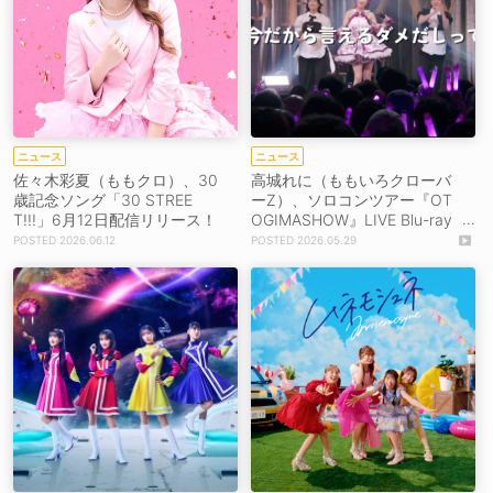
ニュース
ニュース
佐々木彩夏（ももクロ）、30
高城れに（ももいろクローバ
歳記念ソング「30 STREE
ーZ）、ソロコンツアー『OT
T!!!」6月12日配信リリース！
OGIMASHOW』LIVE Blu-ray
よりオーディオコメンタリー
2026.06.12
2026.05.29
ダイジェスト映像公開！