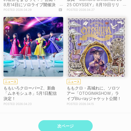
8月14日にソロライブ開催決
25 ODYSSEY」8月19日リリ
定
ース決定！
2026.04.29
2026.04.27
ニュース
ニュース
ももいろクローバーZ、新曲
ももクロ・高城れに、ソロツ
「ムネモシュネ」5月1日配信
アー「OTOGIMASHOW」ラ
決定！
イブBlu-rayジャケット公開！
2026.04.23
2026.04.15
次ページ