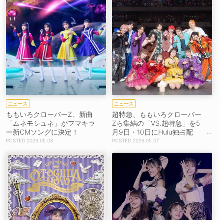
ニュース
ニュース
ももいろクローバーZ、新曲
超特急、ももいろクローバー
「ムネモシュネ」がフマキラ
Zら集結の「VS.超特急」を5
ー新CMソングに決定！
月9日・10日にHulu独占配
信！
2026.05.08
2026.05.07