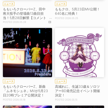
ニュース
ニュース
ももいろクローバーZ、田中
ももクロ、5月23日MV公開！
将大投手の登場曲13曲目担
640名に特典！
当！5月28日解禁【コメント
2026.05.25
あり】
2026.05.28
ニュース
ニュース
ももいろクローバーZ、新曲
高城れに、生誕33歳＆ソロツ
「ムネモシュネ」MVが5月23
アーBD発売記念イベント開催
日20時プレミア公開決定！
決定！
2026.05.18
2026.05.15