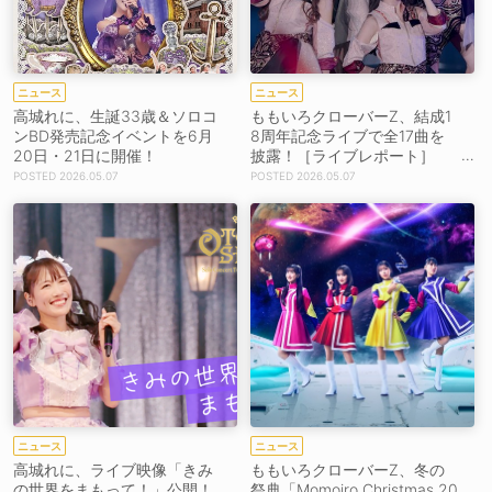
ニュース
ニュース
高城れに、生誕33歳＆ソロコ
ももいろクローバーZ、結成1
ンBD発売記念イベントを6月
8周年記念ライブで全17曲を
20日・21日に開催！
披露！［ライブレポート］
【コメントあり】
2026.05.07
2026.05.07
ニュース
ニュース
高城れに、ライブ映像「きみ
ももいろクローバーZ、冬の
の世界をまもって！」公開！
祭典「Momoiro Christmas 20