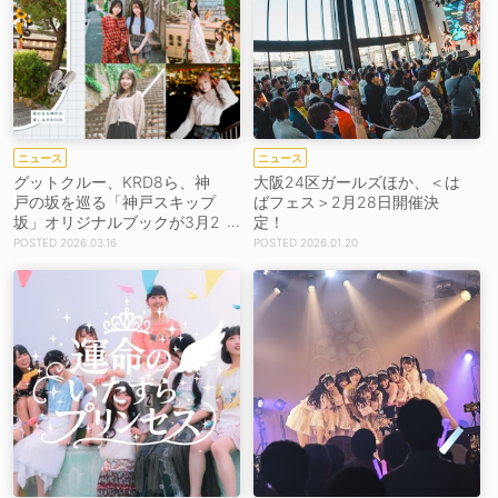
ニュース
ニュース
グットクルー、KRD8ら、神
大阪24区ガールズほか、＜は
戸の坂を巡る「神戸スキップ
ばフェス＞2月28日開催決
坂」オリジナルブックが3月2
定！
3日発売！
2026.03.16
2026.01.20