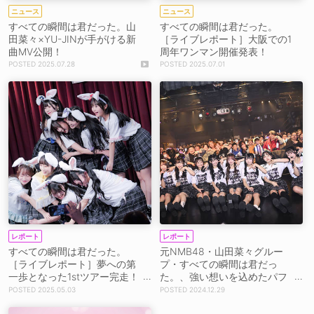
ニュース
ニュース
すべての瞬間は君だった。山
すべての瞬間は君だった。
田菜々×YU-JINが手がける新
［ライブレポート］大阪での1
曲MV公開！
周年ワンマン開催発表！
2025.07.28
2025.07.01
レポート
レポート
すべての瞬間は君だった。
元NMB48・山田菜々グルー
［ライブレポート］夢への第
プ・すべての瞬間は君だっ
一歩となった1stツアー完走！
た。、強い想いを込めたパフ
「この8人で夢を叶えていき
ォーマンスを魅せた初ワンマ
2025.05.03
2024.12.29
たい」
ンライブ