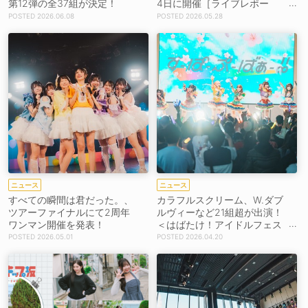
第12弾の全37組が決定！
4日に開催［ライブレポー
ト］
2026.06.08
2026.05.28
ニュース
ニュース
すべての瞬間は君だった。、
カラフルスクリーム、W.ダブ
ツアーファイナルにて2周年
ルヴィーなど21組超が出演！
ワンマン開催を発表！
＜はばたけ！アイドルフェス
＞5月23日・24日開催決定！
2026.05.01
2026.04.20