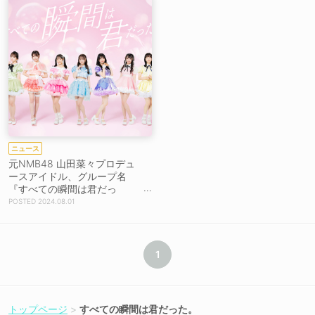
ニュース
元NMB48 山田菜々プロデュ
ースアイドル、グループ名
『すべての瞬間は君だっ
た。』に決定！ お披露目は8/
2024.08.01
24開催＜OSAKA KAWAII FES
＞
1
トップページ
すべての瞬間は君だった。