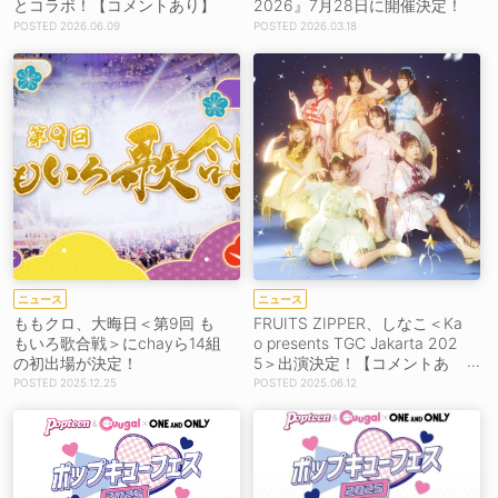
とコラボ！【コメントあり】
2026』7月28日に開催決定！
2026.06.09
2026.03.18
ニュース
ニュース
ももクロ、大晦日＜第9回 も
FRUITS ZIPPER、しなこ＜Ka
もいろ歌合戦＞にchayら14組
o presents TGC Jakarta 202
の初出場が決定！
5＞出演決定！【コメントあ
り】
2025.12.25
2025.06.12