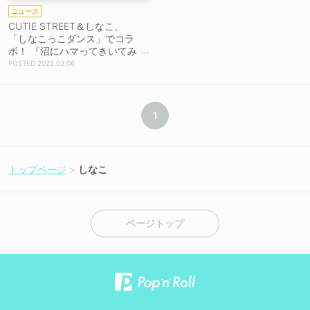
ニュース
CUTIE STREET＆しなこ、
「しなこっこダンス」でコラ
ボ！ 『沼にハマってきいてみ
た』出演決定
2025.03.06
1
トップページ
しなこ
ページトップ