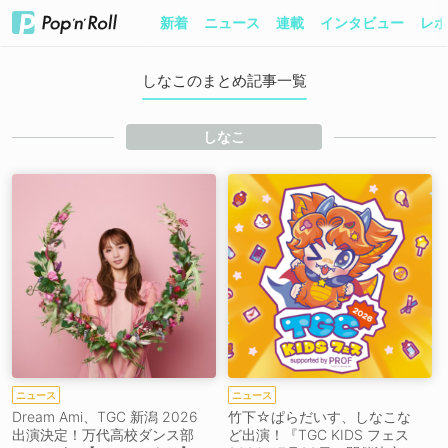
新着
ニュース
連載
インタビュー
レポ
しなこのまとめ記事一覧
しなこ
ニュース
ニュース
Dream Ami、TGC 新潟 2026
竹下☆ぱらだいす、しなこな
出演決定！万代高校ダンス部
ど出演！『TGC KIDS フェス