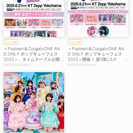
ニュース
ニュース
＜Popteen＆Cuugal×ONE AN
＜Popteen＆Cuugal×ONE AN
D ONLY ポップキューフェス
D ONLY ポップキューフェス
2025＞、タイムテーブル公開
2025＞開催！ 第1弾にiLiF
＆AsIs、しなこwith We♡P出
E!、ジャムズ、しなこ、Mum
2025.04.11
2025.03.21
演決定
eixxx、梶原叶渚ら