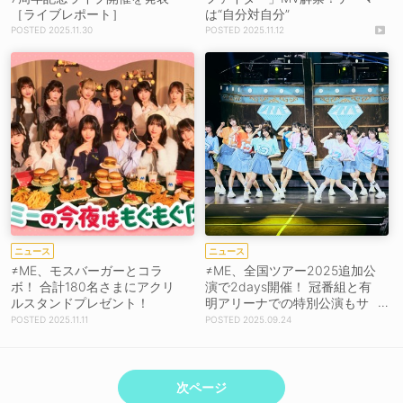
［ライブレポート］
は“自分対自分”
2025.11.30
2025.11.12
ニュース
ニュース
≠ME、モスバーガーとコラ
≠ME、全国ツアー2025追加公
ボ！ 合計180名さまにアクリ
演で2days開催！ 冠番組と有
ルスタンドプレゼント！
明アリーナでの特別公演もサ
プライズ発表
2025.11.11
2025.09.24
次ページ