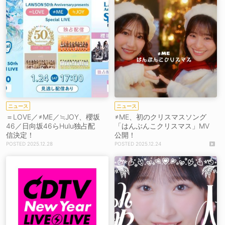
ニュース
ニュース
＝LOVE／≠ME／≒JOY、櫻坂
≠ME、初のクリスマスソング
46／日向坂46らHulu独占配
「はんぶんこクリスマス」MV
信決定！
公開！
2025.12.28
2025.12.24