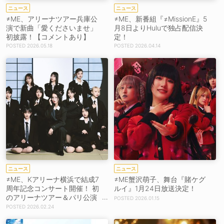
ニュース
ニュース
≠ME、アリーナツアー兵庫公
≠ME、新番組『≠MissionE』5
演で新曲「愛くださいませ」
月8日よりHuluで独占配信決
初披露！【コメントあり】
定！
2026.05.18
2026.04.14
ニュース
ニュース
≠ME、Kアリーナ横浜で結成7
≠ME蟹沢萌子、舞台『賭ケグ
周年記念コンサート開催！ 初
ルイ』1月24日放送決定！
のアリーナツアー＆パリ公演
2026.01.15
決定【コメントあり】
2026.02.24