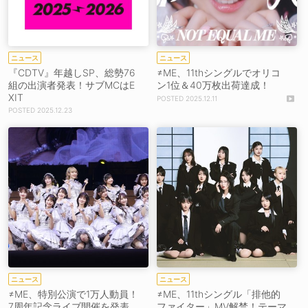
ニュース
ニュース
『CDTV』年越しSP、総勢76
≠ME、11thシングルでオリコ
組の出演者発表！サブMCはE
ン1位＆40万枚出荷達成！
XIT
2025.12.11
2025.12.23
ニュース
ニュース
≠ME、特別公演で1万人動員！
≠ME、11thシングル「排他的
7周年記念ライブ開催を発表
ファイター」MV解禁！テーマ