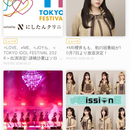
ニュース
ニュース
=LOVE、≠ME、≒JOYら、＜
≠ME櫻井もも、初の冠番組が1
TOKYO IDOL FESTIVAL 202
0月7日より放送決定！
6＞出演決定! 諸橋沙夏はソロ
2026.05.20
で魅了
2026.05.21