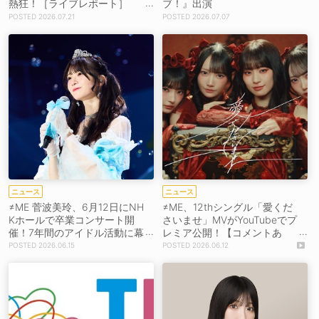
熱狂！［ライブレポート］
ブ！』出演
【コメントあり】
2026.07.21
2026.07.07
ニュース
ニュース
≠ME 菅波美玲、6月12日にNH
≠ME、12thシングル「愛くだ
Kホールで卒業コンサート開
さいませ」MVがYouTubeでプ
催！7年間のアイドル活動に幕
レミア公開！【コメントあ
［ライブレポート］
り】
2026.06.15
2026.06.12