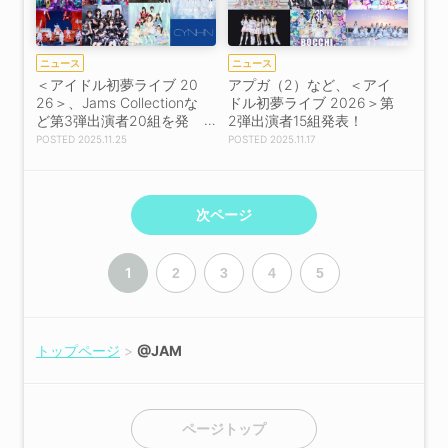
ニュース
ニュース
＜アイドル初夢ライブ 20
アプガ（2）など、＜アイ
26＞、Jams Collectionな
ドル初夢ライブ 2026＞第
ど第3弾出演者20組を発
2弾出演者15組発表！
表！
2025.11.25
2025.11.17
次ページ
1
2
3
4
5
トップページ
@JAM
ページトップ