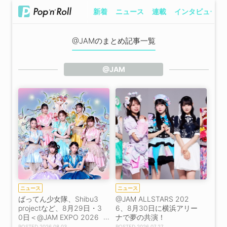
新着
ニュース
連載
インタビュー
@JAMのまとめ記事一覧
@JAM
ニュース
ニュース
ばってん少女隊、Shibu3
@JAM ALLSTARS 202
projectなど、8月29日・3
6、8月30日に横浜アリー
0日＜@JAM EXPO 2026
ナで夢の共演！
＞第8弾出演者39組発
2026.08.03
2026.07.27