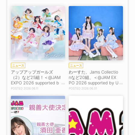
ニュース
ニュース
アップアップガールズ
わーすた、Jams Collectio
（2）など25組！＜@JAM
nなど20組、＜@JAM EX
EXPO 2026 supported b
PO 2026 supported by U
y UP-T＞第2弾出演者発
P-T＞第1弾出演者発表！
2026.06.11
2026.06.01
表！