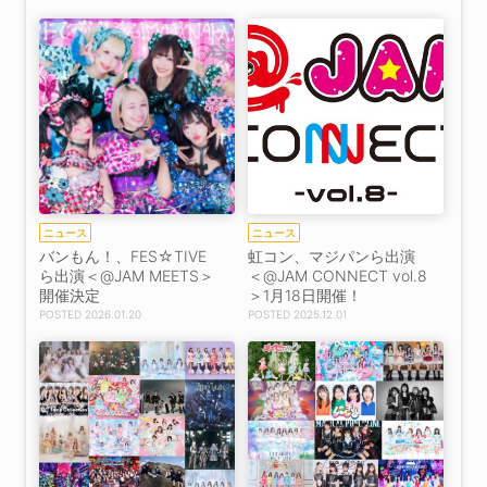
ニュース
ニュース
バンもん！、FES☆TIVE
虹コン、マジパンら出演
ら出演＜@JAM MEETS＞
＜@JAM CONNECT vol.8
開催決定
＞1月18日開催！
2026.01.20
2025.12.01