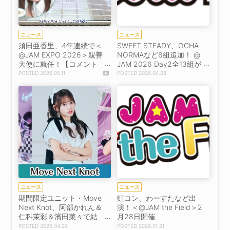
ニュース
ニュース
須田亜香里、4年連続で＜
SWEET STEADY、OCHA
@JAM EXPO 2026＞親善
NORMAなど6組追加！ @
大使に就任！【コメント
JAM 2026 Day2全13組が
あり】
出揃う！
2026.05.11
2026.04.28
ニュース
ニュース
期間限定ユニット・Move
虹コン、わーすたなど出
Next Knot、阿部かれん＆
演！＜@JAM the Field＞2
仁科茉彩＆濱田菜々で結
月28日開催
成！
2026.04.20
2026.01.21