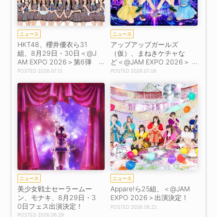
ニュース
ニュース
HKT48、櫻井優衣ら31
アップアップガールズ
組、8月29日・30日＜@J
（仮）、まねきケチャな
AM EXPO 2026＞第6弾
ど＜@JAM EXPO 2026＞
出演者31組発表！
第5弾出演者20組発表！
2026.07.13
2026.07.06
ニュース
ニュース
美少女戦士セーラームー
Appare!ら25組、＜@JAM
ン、モナキ、8月29日・3
EXPO 2026＞出演決定！
0日フェス出演決定！
2026.06.22
2026.06.29