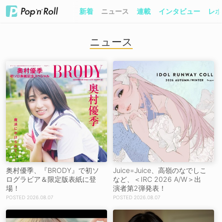
新着
ニュース
連載
インタビュー
レポ
ニュース
奥村優季、『BRODY』で初ソ
Juice=Juice、高嶺のなでしこ
ログラビア＆限定版表紙に登
など、＜IRC 2026 A/W＞出
場！
演者第2弾発表！
2026.08.07
2026.08.07