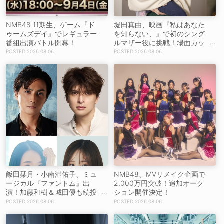
NMB48 11期生、ゲーム『ド
堀田真由、映画『私はあなた
ゥームズデイ』でレギュラー
を知らない、』で初のシング
番組出演バトル開幕！
ルマザー役に挑戦！場面カッ
トを解禁！【コメントあり】
2026.08.06
2026.08.06
飯田栞月・小南満佑子、ミュ
NMB48、MVリメイク企画で
ージカル『ファントム』出
2,000万円突破！追加オーク
演！加藤和樹＆城田優も続投
ション開催決定！
【コメントあり】
2026.08.06
2026.08.06