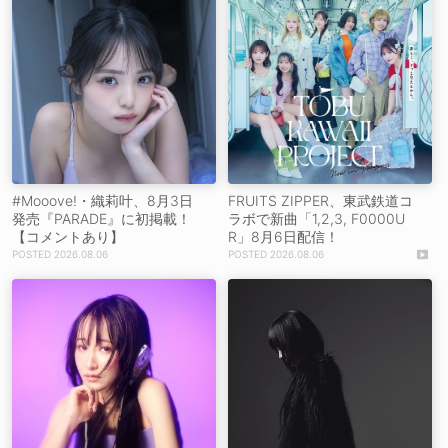
#Mooove!・織莉叶、8月3日
FRUITS ZIPPER、東武鉄道コ
発売『PARADE』に初掲載！
ラボで新曲「1,2,3, F0000U
【コメントあり】
R」8月6日配信！
2026.08.06
2026.08.06