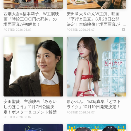
西畑大吾×福本莉子、W主演映
安田章大＆のんW主演、映画
画『時給三〇〇円の死神』の
『平行と垂直』8月28日公開
場面写真が初解禁！
決定！本編映像と場面写真が
初解禁！
2026.08.07
2026.08.07
安田聖愛、主演映画『みらい
原かれん、1st写真集『どスト
しのほこう』11月7日公開決
ライク』10月19日発売決定！
定！ポスター＆コメント解禁
2026.08.07
2026.08.07