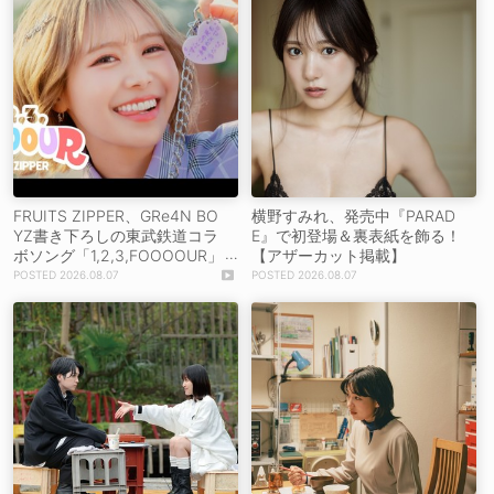
FRUITS ZIPPER、GRe4N BO
横野すみれ、発売中『PARAD
YZ書き下ろしの東武鉄道コラ
E』で初登場＆裏表紙を飾る！
ボソング「1,2,3,FOOOOUR」
【アザーカット掲載】
をリリース＆MV公開！
2026.08.07
2026.08.07