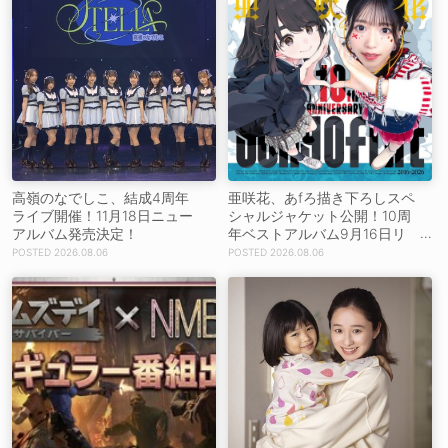
高嶺のなでしこ、結成4周年
亜咲花、あfろ描き下ろしスペ
ライブ開催！11月18日ニュー
シャルジャケット公開！10周
アルバム発売決定！
年ベストアルバム9月16日リ
リース！
2026.08.06
2026.08.06