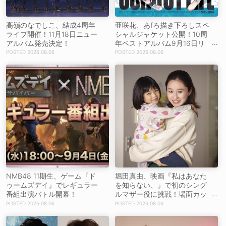
高嶺のなでしこ、結成4周年
亜咲花、あfろ描き下ろしスペ
ライブ開催！11月18日ニュー
シャルジャケット公開！10周
アルバム発売決定！
年ベストアルバム9月16日リ
リース！
2026.08.06
2026.08.06
NMB48 11期生、ゲーム『ド
堀田真由、映画『私はあなた
ゥームズデイ』でレギュラー
を知らない、』で初のシング
番組出演バトル開幕！
ルマザー役に挑戦！場面カッ
トを解禁！【コメントあり】
2026.08.06
2026.08.06