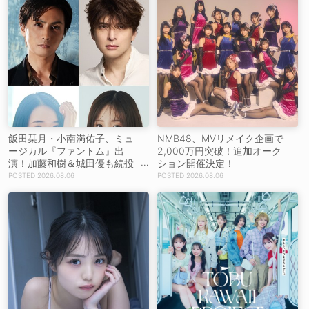
飯田栞月・小南満佑子、ミュ
NMB48、MVリメイク企画で
ージカル『ファントム』出
2,000万円突破！追加オーク
演！加藤和樹＆城田優も続投
ション開催決定！
【コメントあり】
2026.08.06
2026.08.06