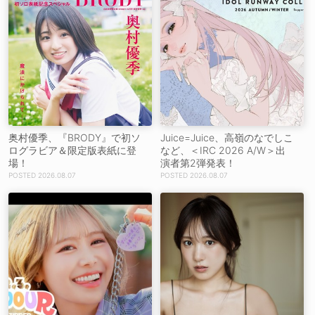
奥村優季、『BRODY』で初ソ
Juice=Juice、高嶺のなでしこ
ログラビア＆限定版表紙に登
など、＜IRC 2026 A/W＞出
場！
演者第2弾発表！
2026.08.07
2026.08.07