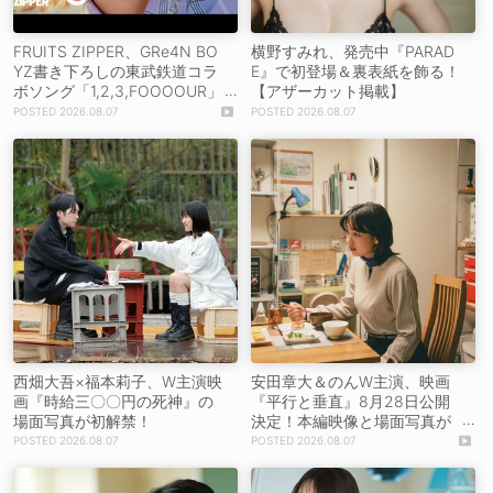
FRUITS ZIPPER、GRe4N BO
横野すみれ、発売中『PARAD
YZ書き下ろしの東武鉄道コラ
E』で初登場＆裏表紙を飾る！
ボソング「1,2,3,FOOOOUR」
【アザーカット掲載】
をリリース＆MV公開！
2026.08.07
2026.08.07
西畑大吾×福本莉子、W主演映
安田章大＆のんW主演、映画
画『時給三〇〇円の死神』の
『平行と垂直』8月28日公開
場面写真が初解禁！
決定！本編映像と場面写真が
初解禁！
2026.08.07
2026.08.07