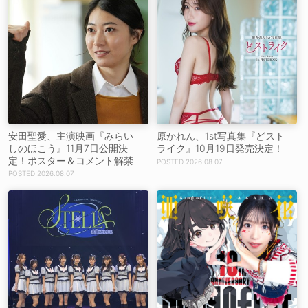
安田聖愛、主演映画『みらい
原かれん、1st写真集『どスト
しのほこう』11月7日公開決
ライク』10月19日発売決定！
定！ポスター＆コメント解禁
2026.08.07
2026.08.07