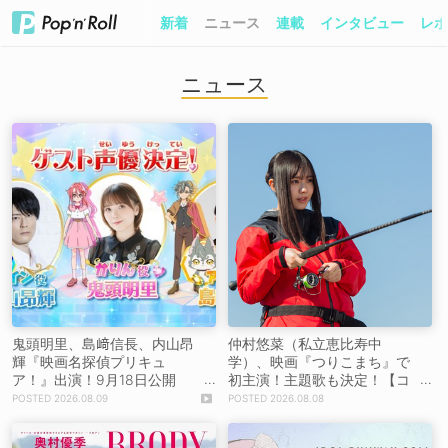
新着
ニュース
連載
インタビュー
レポ
ニュース
鬼頭明里、島﨑信長、内山昂
仲村悠菜（私立恵比寿中
輝『映画名探偵プリキュ
学）、映画『つりこまち』で
ア！』出演！9月18日公開
初主演！主題歌も決定！【コ
【コメントあり】
メントあり】
2026.08.09
2026.08.08