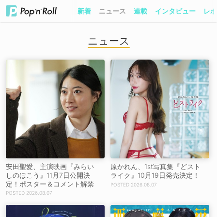
新着
ニュース
連載
インタビュー
レポ
ニュース
安田聖愛、主演映画『みらい
原かれん、1st写真集『どスト
しのほこう』11月7日公開決
ライク』10月19日発売決定！
定！ポスター＆コメント解禁
2026.08.07
2026.08.07