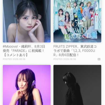
#Mooove!・織莉叶、8月3日
FRUITS ZIPPER、東武鉄道コ
発売『PARADE』に初掲載！
ラボで新曲「1,2,3, F0000U
【コメントあり】
R」8月6日配信！
2026.08.06
2026.08.06