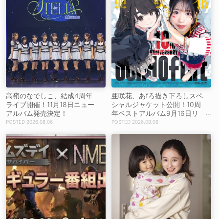
高嶺のなでしこ、結成4周年
亜咲花、あfろ描き下ろしスペ
ライブ開催！11月18日ニュー
シャルジャケット公開！10周
アルバム発売決定！
年ベストアルバム9月16日リ
リース！
2026.08.06
2026.08.06