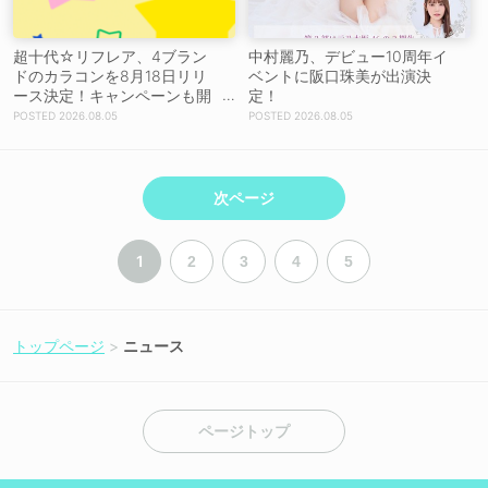
超十代☆リフレア、4ブラン
中村麗乃、デビュー10周年イ
ドのカラコンを8月18日リリ
ベントに阪口珠美が出演決
ース決定！キャンペーンも開
定！
催決定
2026.08.05
2026.08.05
次ページ
1
2
3
4
5
トップページ
ニュース
ページトップ