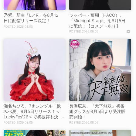
乃紫、新曲「LとR」を8月12
ラッパー・葉瑚（HACO）、
日に配信リリース決定！
「Midnight Stage」を8月5日
に配信！【コメントあり】
2026.08.05
2026.08.05
瀬名ちひろ、7thシングル「飲
長浜広奈、『天下無双』初番
みべ夏」8月5日リリース！＜
組グッズが8月5日より受注販
LuckyFes'26＞で初披露も決
売開始！
定
2026.08.05
2026.08.05