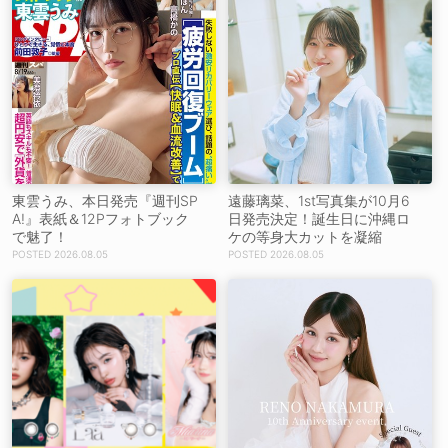
東雲うみ、本日発売『週刊SP
遠藤璃菜、1st写真集が10月6
A!』表紙＆12Pフォトブック
日発売決定！誕生日に沖縄ロ
で魅了！
ケの等身大カットを凝縮
2026.08.05
2026.08.05