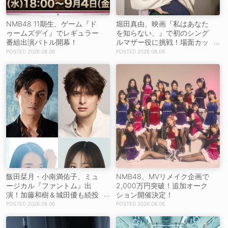
NMB48 11期生、ゲーム『ド
堀田真由、映画『私はあなた
ゥームズデイ』でレギュラー
を知らない、』で初のシング
番組出演バトル開幕！
ルマザー役に挑戦！場面カッ
トを解禁！【コメントあり】
2026.08.06
2026.08.06
飯田栞月・小南満佑子、ミュ
NMB48、MVリメイク企画で
ージカル『ファントム』出
2,000万円突破！追加オーク
演！加藤和樹＆城田優も続投
ション開催決定！
【コメントあり】
2026.08.06
2026.08.06