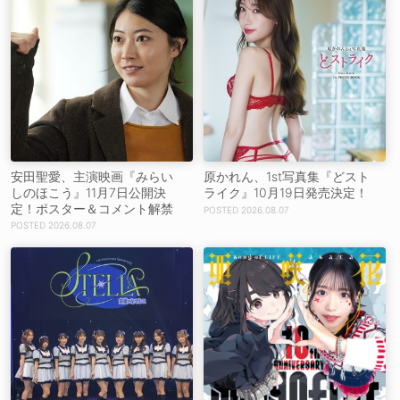
安田聖愛、主演映画『みらい
原かれん、1st写真集『どスト
しのほこう』11月7日公開決
ライク』10月19日発売決定！
定！ポスター＆コメント解禁
2026.08.07
2026.08.07