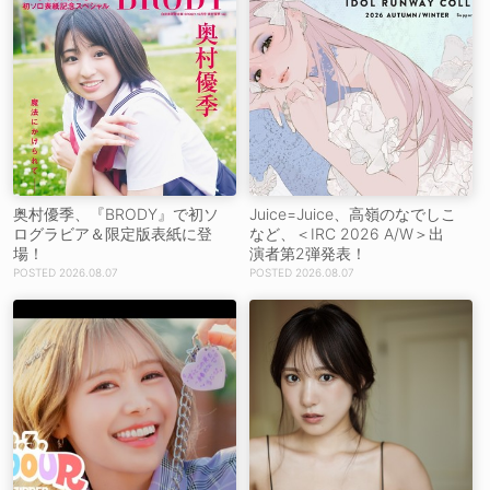
奥村優季、『BRODY』で初ソ
Juice=Juice、高嶺のなでしこ
ログラビア＆限定版表紙に登
など、＜IRC 2026 A/W＞出
場！
演者第2弾発表！
2026.08.07
2026.08.07