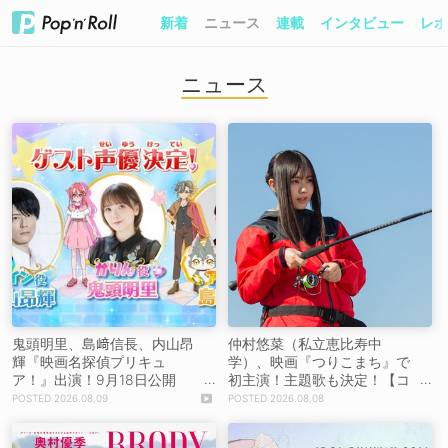
新着
ニュース
連載
インタビュー
レポ
ニュース
鬼頭明里、島﨑信長、内山昂
仲村悠菜（私立恵比寿中
輝『映画名探偵プリキュ
学）、映画『つりこまち』で
ア！』出演！9月18日公開
初主演！主題歌も決定！【コ
【コメントあり】
メントあり】
2026.08.09
2026.08.08