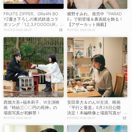
FRUITS ZIPPER、GRe4N BO
横野すみれ、発売中『PARAD
YZ書き下ろしの東武鉄道コラ
E』で初登場＆裏表紙を飾る！
ボソング「1,2,3,FOOOOUR」
【アザーカット掲載】
をリリース＆MV公開！
2026.08.07
2026.08.07
西畑大吾×福本莉子、W主演映
安田章大＆のんW主演、映画
画『時給三〇〇円の死神』の
『平行と垂直』8月28日公開
場面写真が初解禁！
決定！本編映像と場面写真が
初解禁！
2026.08.07
2026.08.07