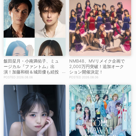
飯田栞月・小南満佑子、ミュ
NMB48、MVリメイク企画で
ージカル『ファントム』出
2,000万円突破！追加オーク
演！加藤和樹＆城田優も続投
ション開催決定！
【コメントあり】
2026.08.06
2026.08.06