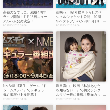
高嶺のなでしこ、結成4周年
亜咲花、あfろ描き下ろしスペ
ライブ開催！11月18日ニュー
シャルジャケット公開！10周
アルバム発売決定！
年ベストアルバム9月16日リ
リース！
2026.08.06
2026.08.06
NMB48 11期生、ゲーム『ド
堀田真由、映画『私はあなた
ゥームズデイ』でレギュラー
を知らない、』で初のシング
番組出演バトル開幕！
ルマザー役に挑戦！場面カッ
トを解禁！【コメントあり】
2026.08.06
2026.08.06