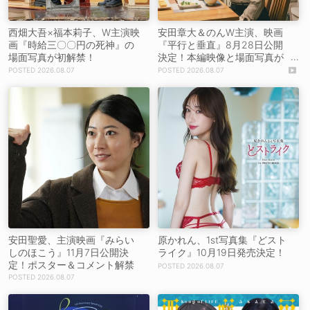
西畑大吾×福本莉子、W主演映
安田章大＆のんW主演、映画
画『時給三〇〇円の死神』の
『平行と垂直』8月28日公開
場面写真が初解禁！
決定！本編映像と場面写真が
初解禁！
2026.08.07
2026.08.07
安田聖愛、主演映画『みらい
原かれん、1st写真集『どスト
しのほこう』11月7日公開決
ライク』10月19日発売決定！
定！ポスター＆コメント解禁
2026.08.07
2026.08.07