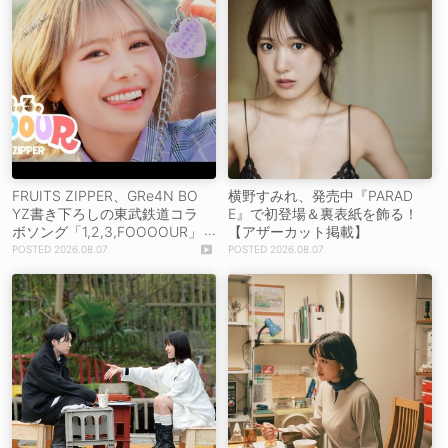
FRUITS ZIPPER、GRe4N BO
横野すみれ、発売中『PARAD
YZ書き下ろしの東武鉄道コラ
E』で初登場＆裏表紙を飾る！
ボソング「1,2,3,FOOOOUR」
【アザーカット掲載】
をリリース＆MV公開！
2026.08.07
2026.08.07