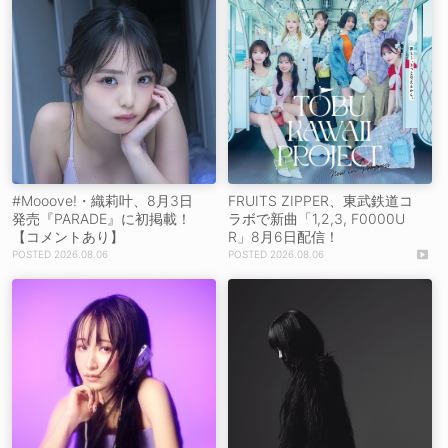
#Mooove!・織莉叶、8月3日
FRUITS ZIPPER、東武鉄道コ
発売『PARADE』に初掲載！
ラボで新曲「1,2,3, F0000U
【コメントあり】
R」8月6日配信！
2026.08.06
2026.08.06