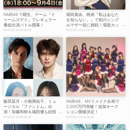
NMB48 11期生、ゲーム『ド
堀田真由、映画『私はあなた
ゥームズデイ』でレギュラー
を知らない、』で初のシング
番組出演バトル開幕！
ルマザー役に挑戦！場面カッ
トを解禁！【コメントあり】
2026.08.06
2026.08.06
飯田栞月・小南満佑子、ミュ
NMB48、MVリメイク企画で
ージカル『ファントム』出
2,000万円突破！追加オーク
演！加藤和樹＆城田優も続投
ション開催決定！
【コメントあり】
2026.08.06
2026.08.06