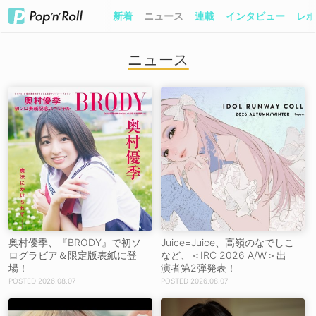
新着
ニュース
連載
インタビュー
レポ
ニュース
奥村優季、『BRODY』で初ソ
Juice=Juice、高嶺のなでしこ
ログラビア＆限定版表紙に登
など、＜IRC 2026 A/W＞出
場！
演者第2弾発表！
2026.08.07
2026.08.07