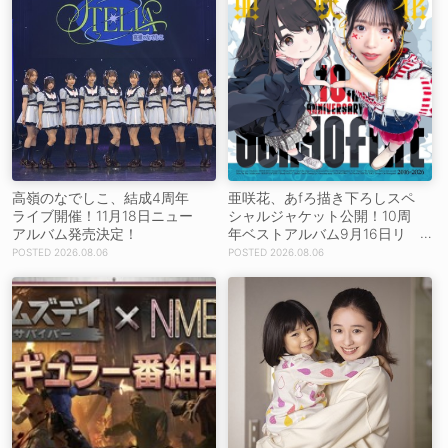
高嶺のなでしこ、結成4周年
亜咲花、あfろ描き下ろしスペ
ライブ開催！11月18日ニュー
シャルジャケット公開！10周
アルバム発売決定！
年ベストアルバム9月16日リ
リース！
2026.08.06
2026.08.06