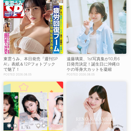
東雲うみ、本日発売『週刊SP
遠藤璃菜、1st写真集が10月6
A!』表紙＆12Pフォトブック
日発売決定！誕生日に沖縄ロ
で魅了！
ケの等身大カットを凝縮
2026.08.05
2026.08.05