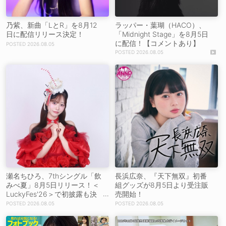
乃紫、新曲「LとR」を8月12
ラッパー・葉瑚（HACO）、
日に配信リリース決定！
「Midnight Stage」を8月5日
に配信！【コメントあり】
2026.08.05
2026.08.05
瀬名ちひろ、7thシングル「飲
長浜広奈、『天下無双』初番
みべ夏」8月5日リリース！＜
組グッズが8月5日より受注販
LuckyFes'26＞で初披露も決
売開始！
定
2026.08.05
2026.08.05