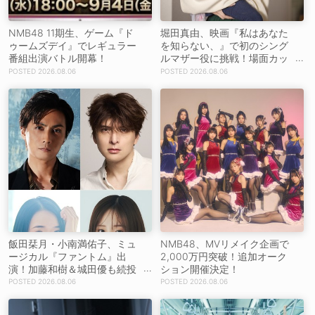
NMB48 11期生、ゲーム『ド
堀田真由、映画『私はあなた
ゥームズデイ』でレギュラー
を知らない、』で初のシング
番組出演バトル開幕！
ルマザー役に挑戦！場面カッ
トを解禁！【コメントあり】
2026.08.06
2026.08.06
飯田栞月・小南満佑子、ミュ
NMB48、MVリメイク企画で
ージカル『ファントム』出
2,000万円突破！追加オーク
演！加藤和樹＆城田優も続投
ション開催決定！
【コメントあり】
2026.08.06
2026.08.06