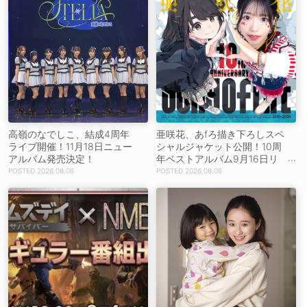
高嶺のなでしこ、結成4周年
亜咲花、あfろ描き下ろしスペ
ライブ開催！11月18日ニュー
シャルジャケット公開！10周
アルバム発売決定！
年ベストアルバム9月16日リ
リース！
2026.08.06
2026.08.06