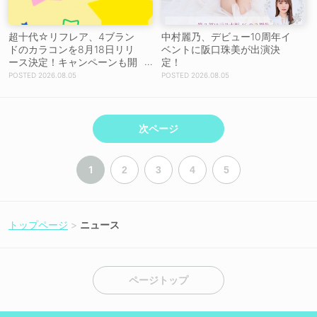
超十代☆リフレア、4ブラン
中村麗乃、デビュー10周年イ
ドのカラコンを8月18日リリ
ベントに阪口珠美が出演決
ース決定！キャンペーンも開
定！
催決定
2026.08.05
2026.08.05
次ページ
1
2
3
4
5
トップページ
ニュース
ページトップ