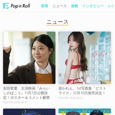
新着
ニュース
連載
インタビュー
レポ
ニュース
安田聖愛、主演映画『みらい
原かれん、1st写真集『どスト
しのほこう』11月7日公開決
ライク』10月19日発売決定！
定！ポスター＆コメント解禁
2026.08.07
2026.08.07