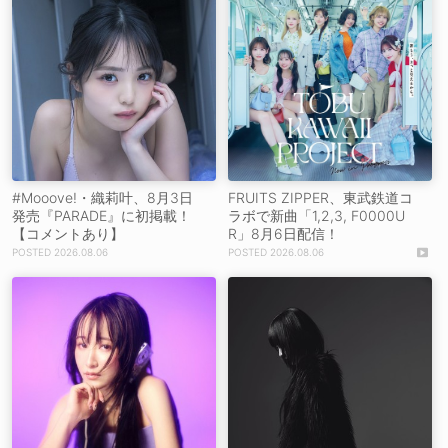
#Mooove!・織莉叶、8月3日
FRUITS ZIPPER、東武鉄道コ
発売『PARADE』に初掲載！
ラボで新曲「1,2,3, F0000U
【コメントあり】
R」8月6日配信！
2026.08.06
2026.08.06