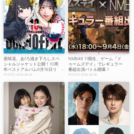
亜咲花、あfろ描き下ろしスペ
NMB48 11期生、ゲーム『ド
シャルジャケット公開！10周
ゥームズデイ』でレギュラー
年ベストアルバム9月16日リ
番組出演バトル開幕！
リース！
2026.08.06
2026.08.06