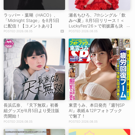
ラッパー・葉瑚（HACO）、
瀬名ちひろ、7thシングル「飲
「Midnight Stage」を8月5日
みべ夏」8月5日リリース！＜
に配信！【コメントあり】
LuckyFes'26＞で初披露も決
定
2026.08.05
2026.08.05
長浜広奈、『天下無双』初番
東雲うみ、本日発売『週刊SP
組グッズが8月5日より受注販
A!』表紙＆12Pフォトブック
売開始！
で魅了！
2026.08.05
2026.08.05