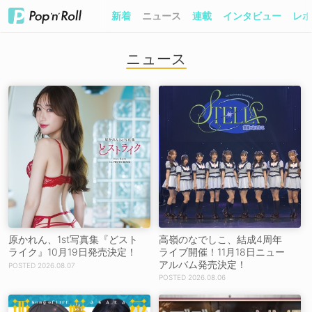
新着
ニュース
連載
インタビュー
レポ
ニュース
原かれん、1st写真集『どスト
高嶺のなでしこ、結成4周年
ライク』10月19日発売決定！
ライブ開催！11月18日ニュー
アルバム発売決定！
2026.08.07
2026.08.06