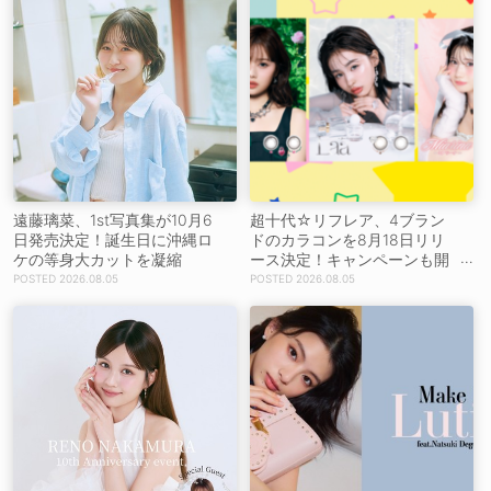
遠藤璃菜、1st写真集が10月6
超十代☆リフレア、4ブラン
日発売決定！誕生日に沖縄ロ
ドのカラコンを8月18日リリ
ケの等身大カットを凝縮
ース決定！キャンペーンも開
催決定
2026.08.05
2026.08.05