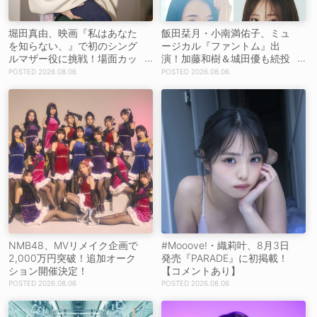
堀田真由、映画『私はあなた
飯田栞月・小南満佑子、ミュ
を知らない、』で初のシング
ージカル『ファントム』出
ルマザー役に挑戦！場面カッ
演！加藤和樹＆城田優も続投
トを解禁！【コメントあり】
【コメントあり】
2026.08.06
2026.08.06
NMB48、MVリメイク企画で
#Mooove!・織莉叶、8月3日
2,000万円突破！追加オーク
発売『PARADE』に初掲載！
ション開催決定！
【コメントあり】
2026.08.06
2026.08.06