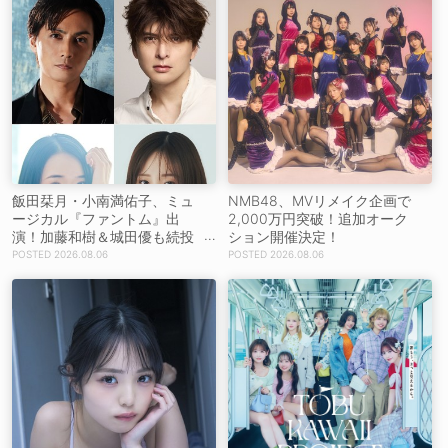
飯田栞月・小南満佑子、ミュ
NMB48、MVリメイク企画で
ージカル『ファントム』出
2,000万円突破！追加オーク
演！加藤和樹＆城田優も続投
ション開催決定！
【コメントあり】
2026.08.06
2026.08.06