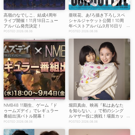
高嶺のなでしこ、結成4周年
亜咲花、あfろ描き下ろしスペ
ライブ開催！11月18日ニュー
シャルジャケット公開！10周
アルバム発売決定！
年ベストアルバム9月16日リ
リース！
2026.08.06
2026.08.06
NMB48 11期生、ゲーム『ド
堀田真由、映画『私はあなた
ゥームズデイ』でレギュラー
を知らない、』で初のシング
番組出演バトル開幕！
ルマザー役に挑戦！場面カッ
トを解禁！【コメントあり】
2026.08.06
2026.08.06