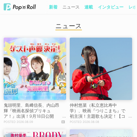
新着
ニュース
連載
インタビュー
レポ
ニュース
鬼頭明里、島﨑信長、内山昂
仲村悠菜（私立恵比寿中
輝『映画名探偵プリキュ
学）、映画『つりこまち』で
ア！』出演！9月18日公開
初主演！主題歌も決定！【コ
【コメントあり】
メントあり】
2026.08.09
2026.08.08