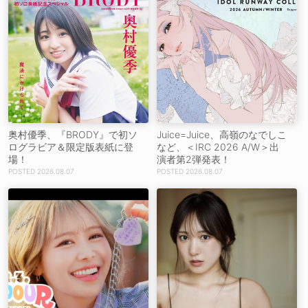
奥村優季、『BRODY』で初ソ
Juice=Juice、高嶺のなでしこ
ログラビア＆限定版表紙に登
など、＜IRC 2026 A/W＞出
場！
演者第2弾発表！
2026.08.07
2026.08.07