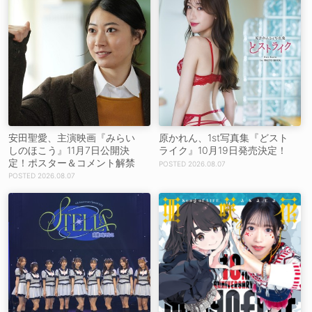
安田聖愛、主演映画『みらい
原かれん、1st写真集『どスト
しのほこう』11月7日公開決
ライク』10月19日発売決定！
定！ポスター＆コメント解禁
2026.08.07
2026.08.07