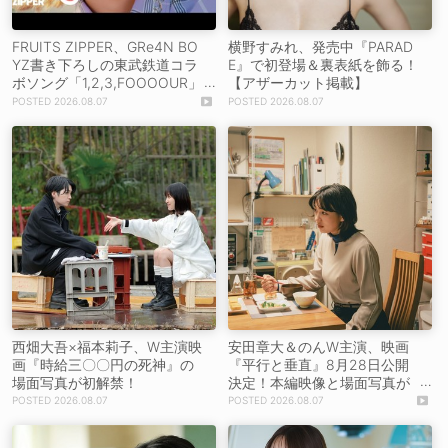
FRUITS ZIPPER、GRe4N BO
横野すみれ、発売中『PARAD
YZ書き下ろしの東武鉄道コラ
E』で初登場＆裏表紙を飾る！
ボソング「1,2,3,FOOOOUR」
【アザーカット掲載】
をリリース＆MV公開！
2026.08.07
2026.08.07
西畑大吾×福本莉子、W主演映
安田章大＆のんW主演、映画
画『時給三〇〇円の死神』の
『平行と垂直』8月28日公開
場面写真が初解禁！
決定！本編映像と場面写真が
初解禁！
2026.08.07
2026.08.07