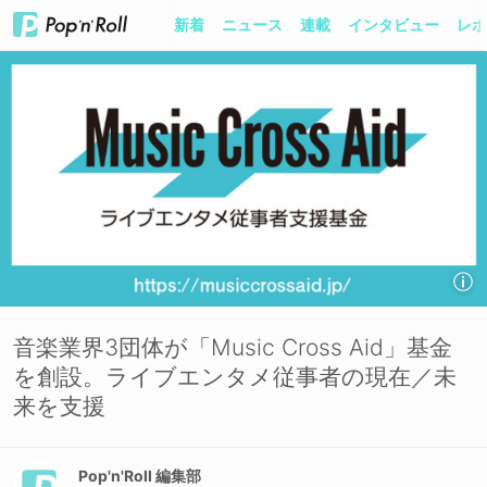
新着
ニュース
連載
インタビュー
レポ
音楽業界3団体が「Music Cross Aid」基金
を創設。ライブエンタメ従事者の現在／未
来を支援
Pop'n'Roll 編集部