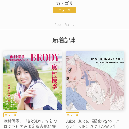
カテゴリ
ニュース
Pop'n'Roll.tv
新着記事
ニュース
ニュース
奥村優季、『BRODY』で初ソ
Juice=Juice、高嶺のなでしこ
ログラビア＆限定版表紙に登
など、＜IRC 2026 A/W＞出