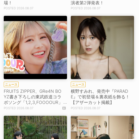
場！
演者第2弾発表！
2026.08.07
2026.08.07
ニュース
ニュース
FRUITS ZIPPER、GRe4N BO
横野すみれ、発売中『PARAD
YZ書き下ろしの東武鉄道コラ
E』で初登場＆裏表紙を飾る！
ボソング「1,2,3,FOOOOUR」
【アザーカット掲載】
をリリース＆MV公開！
2026.08.07
2026.08.07