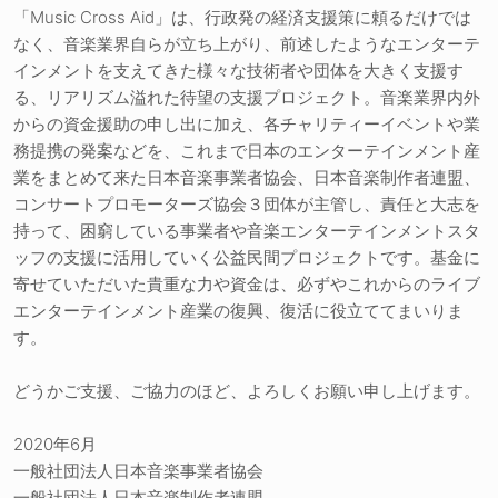
「Music Cross Aid」は、行政発の経済支援策に頼るだけでは
なく、音楽業界自らが立ち上がり、前述したようなエンターテ
インメントを支えてきた様々な技術者や団体を大きく支援す
る、リアリズム溢れた待望の支援プロジェクト。音楽業界内外
からの資金援助の申し出に加え、各チャリティーイベントや業
務提携の発案などを、これまで日本のエンターテインメント産
業をまとめて来た日本音楽事業者協会、日本音楽制作者連盟、
コンサートプロモーターズ協会３団体が主管し、責任と大志を
持って、困窮している事業者や音楽エンターテインメントスタ
ッフの支援に活用していく公益民間プロジェクトです。基金に
寄せていただいた貴重な力や資金は、必ずやこれからのライブ
エンターテインメント産業の復興、復活に役立ててまいりま
す。
どうかご支援、ご協力のほど、よろしくお願い申し上げます。
2020年6月
一般社団法人日本音楽事業者協会
一般社団法人日本音楽制作者連盟