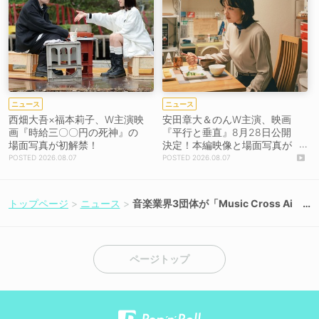
ニュース
ニュース
西畑大吾×福本莉子、W主演映
安田章大＆のんW主演、映画
画『時給三〇〇円の死神』の
『平行と垂直』8月28日公開
場面写真が初解禁！
決定！本編映像と場面写真が
初解禁！
2026.08.07
2026.08.07
トップページ
ニュース
音楽業界3団体が「Music Cross Ai
d」基金を創設。ライブエンタメ従事
者の現在／未来を支援
ページトップ