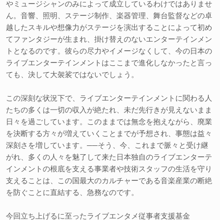
やミュージシャンのみによって成立しているわけではありませ
ん。音響、照明、ステージ制作、楽器管理、舞台監督などの卓
越したスキルや想像力がステージを演出することによって初め
てファンタジーが生まれ、掛け替えのないエンターテインメン
トとなるのです。彼らの尽力やイメージなくして、今の日本の
ライブエンターテインメントはここまで進化しなかったと言っ
ても、決して大袈裟ではないでしょう。
この深刻な状況下で、ライブエンターテインメントに関わる人
たちの多くは一切の収入が絶たれ、未だ先行きが見えないまま
日々を過ごしています。このままでは無念を抱えながら、廃業
を決断する方々が増えていくことまでが予想され、事態は益々
深刻さを増しています。──そう、今、これまで脈々と受け継
がれ、多くの人々を魅了して来た日本独自のライブエンターテ
インメントの根底を支える事業者や技術スタッフの生活を守り
支えることは、この国最大のカルチャーである音楽産業の断絶
を防ぐことに直結する、急務なのです。
今回立ち上げるに至ったライブエンタメ従事者支援基金