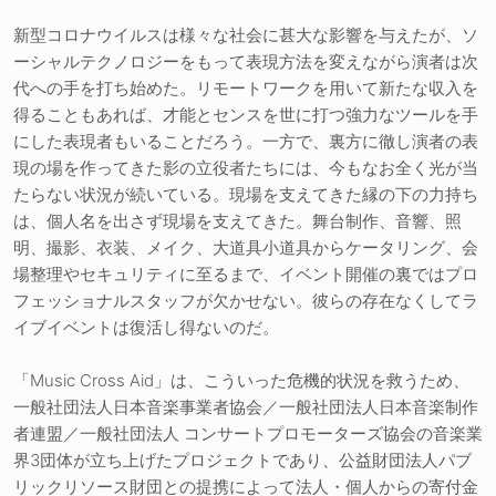
新型コロナウイルスは様々な社会に甚大な影響を与えたが、ソ
ーシャルテクノロジーをもって表現方法を変えながら演者は次
代への手を打ち始めた。リモートワークを用いて新たな収入を
得ることもあれば、才能とセンスを世に打つ強力なツールを手
にした表現者もいることだろう。一方で、裏方に徹し演者の表
現の場を作ってきた影の立役者たちには、今もなお全く光が当
たらない状況が続いている。現場を支えてきた縁の下の力持ち
は、個人名を出さず現場を支えてきた。舞台制作、音響、照
明、撮影、衣装、メイク、大道具小道具からケータリング、会
場整理やセキュリティに至るまで、イベント開催の裏ではプロ
フェッショナルスタッフが欠かせない。彼らの存在なくしてラ
イブイベントは復活し得ないのだ。
「Music Cross Aid」は、こういった危機的状況を救うため、
一般社団法人日本音楽事業者協会／一般社団法人日本音楽制作
者連盟／一般社団法人 コンサートプロモーターズ協会の音楽業
界3団体が立ち上げたプロジェクトであり、公益財団法人パブ
リックリソース財団との提携によって法人・個人からの寄付金