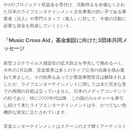
やAIDプロジェクト収益金を受付け、活動停止を余儀なくされ
た日本のライブエンタテインメント文化事業の担い手である事
業者（法人）や専門スタッフ（個人）に対して、今後の活動に
必要な資金を助成していくという。
「Music Cross Aid」基金創設に向けた3団体共同メ
ッセージ
新型コロナウイルス感染症の拡大防止を率先して務めるべく、
今年の2月以降、音楽業界は多くのライブ公演の自粛を積み重
ねて来ました。その効果もあってか緊急事態宣言は解除されま
したが、ライブエンターテインメントに関しては未だ完全な形
での再開の目処は立っていません。日本のメディアコンテンツ
の柱であり、特に2000年代以降、この国のカルチャーを牽引
し続けて来たライブエンターテインメントは今、かつてない危
機的な状況に立たされています。
音楽エンターテインメントはステージの上で輝くアーティスト