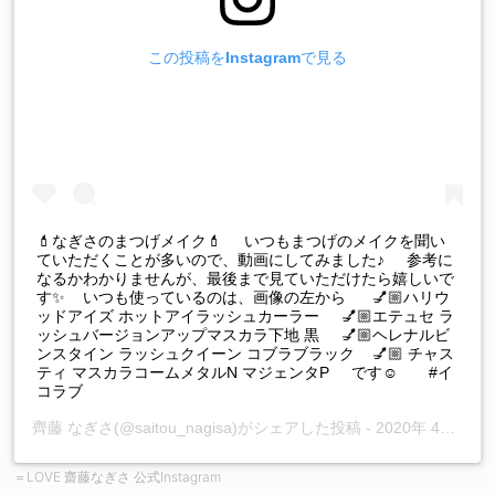
この投稿をInstagramで見る
💄なぎさのまつげメイク💄 いつもまつげのメイクを聞い
ていただくことが多いので、動画にしてみました♪ 参考に
なるかわかりませんが、最後まで見ていただけたら嬉しいで
す✨ いつも使っているのは、画像の左から 💅🏼ハリウ
ッドアイズ ホットアイラッシュカーラー 💅🏼エテュセ ラ
ッシュバージョンアップマスカラ下地 黒 💅🏼ヘレナルビ
ンスタイン ラッシュクイーン コブラブラック 💅🏼 チャス
ティ マスカラコームメタルN マジェンタP です☺️ #イ
コラブ
齊藤 なぎさ
(@saitou_nagisa)がシェアした投稿 -
2020年 4月月17日午前4時31分PDT
＝LOVE 齋藤なぎさ 公式Instagram