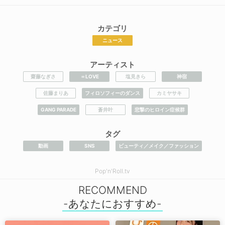
カテゴリ
ニュース
アーティスト
齋藤なぎさ
＝LOVE
塩見きら
神宿
佐藤まりあ
フィロソフィーのダンス
カミヤサキ
GANG PARADE
蒼井叶
悲撃のヒロイン症候群
タグ
動画
SNS
ビューティ／メイク／ファッション
Pop'n'Roll.tv
RECOMMEND