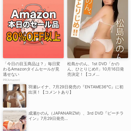
「今日の目玉商品は？」毎日変
松島かのん、1st DVD「かの
わるAmazonタイムセールが見
ん、ひとりじめ!!」10月16日発
逃せない
売決定！【コメ...
PR(Amazon)
羽瀬レイナ、7月29日発売の『ENTAME36℃』に初
出演！【コメントあり】
成瀬かのん（JAPANARIZM）、3rd DVD『ピーチラ
イン』7月29日発売...