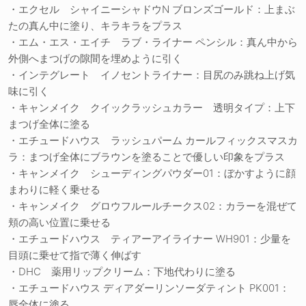
・エクセル シャイニーシャドウN ブロンズゴールド：上まぶ
たの真ん中に塗り、キラキラをプラス
・エム・エス・エイチ ラブ・ライナー ペンシル：真ん中から
外側へまつげの隙間を埋めように引く
・インテグレート イノセントライナー：目尻のみ跳ね上げ気
味に引く
・キャンメイク クイックラッシュカラー 透明タイプ：上下
まつげ全体に塗る
・エチュードハウス ラッシュパーム カールフィックスマスカ
ラ：まつげ全体にブラウンを塗ることで優しい印象をプラス
・キャンメイク シューディングパウダー01：ぼかすように顔
まわりに軽く乗せる
・キャンメイク グロウフルールチークス02：カラーを混ぜて
頬の高い位置に乗せる
・エチュードハウス ティアーアイライナー WH901：少量を
目頭に乗せて指で薄く伸ばす
・DHC 薬用リップクリーム：下地代わりに塗る
・エチュードハウス ディアダーリンソーダティント PK001：
唇全体に塗る