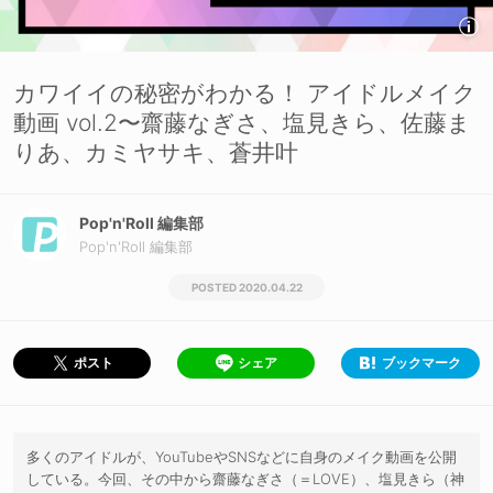
カワイイの秘密がわかる！ アイドルメイク
動画 vol.2〜齋藤なぎさ、塩見きら、佐藤ま
りあ、カミヤサキ、蒼井叶
Pop'n'Roll 編集部
Pop'n'Roll 編集部
2020.04.22
シェア
ブックマーク
ポスト
多くのアイドルが、YouTubeやSNSなどに自身のメイク動画を公開
している。今回、その中から齋藤なぎさ（＝LOVE）、塩見きら（神