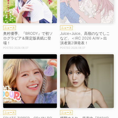
ニュース
ニュース
奥村優季、『BRODY』で初ソ
Juice=Juice、高嶺のなでしこ
ログラビア＆限定版表紙に登
など、＜IRC 2026 A/W＞出
場！
演者第2弾発表！
2026.08.07
2026.08.07
ニュース
ニュース