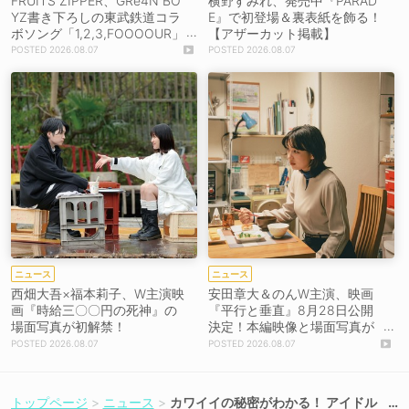
FRUITS ZIPPER、GRe4N BO
横野すみれ、発売中『PARAD
YZ書き下ろしの東武鉄道コラ
E』で初登場＆裏表紙を飾る！
ボソング「1,2,3,FOOOOUR」
【アザーカット掲載】
をリリース＆MV公開！
2026.08.07
2026.08.07
ニュース
ニュース
西畑大吾×福本莉子、W主演映
安田章大＆のんW主演、映画
画『時給三〇〇円の死神』の
『平行と垂直』8月28日公開
場面写真が初解禁！
決定！本編映像と場面写真が
初解禁！
2026.08.07
2026.08.07
トップページ
ニュース
カワイイの秘密がわかる！ アイドル