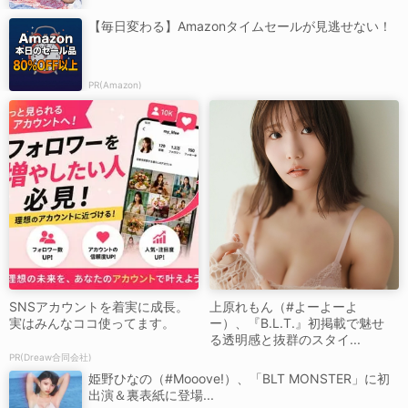
【毎日変わる】Amazonタイムセールが見逃せない！
PR(Amazon)
SNSアカウントを着実に成長。
上原れもん（#よーよーよ
実はみんなココ使ってます。
ー）、『B.L.T.』初掲載で魅せ
る透明感と抜群のスタイ...
PR(Dreaw合同会社)
姫野ひなの（#Mooove!）、「BLT MONSTER」に初
出演＆裏表紙に登場...