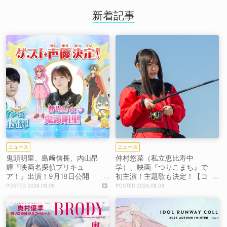
新着記事
ニュース
ニュース
鬼頭明里、島﨑信長、内山昂
仲村悠菜（私立恵比寿中
輝『映画名探偵プリキュ
学）、映画『つりこまち』で
ア！』出演！9月18日公開
初主演！主題歌も決定！【コ
【コメントあり】
メントあり】
2026.08.09
2026.08.08