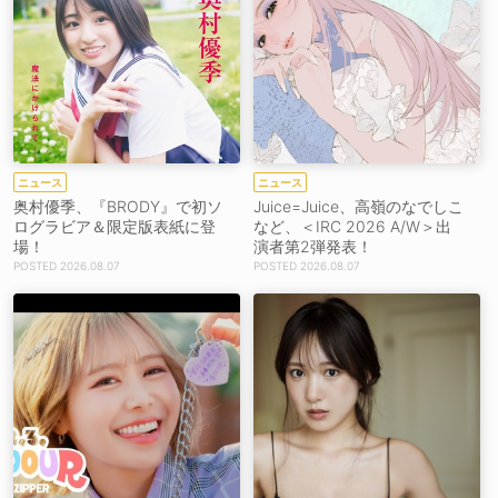
ニュース
ニュース
奥村優季、『BRODY』で初ソ
Juice=Juice、高嶺のなでしこ
ログラビア＆限定版表紙に登
など、＜IRC 2026 A/W＞出
場！
演者第2弾発表！
2026.08.07
2026.08.07