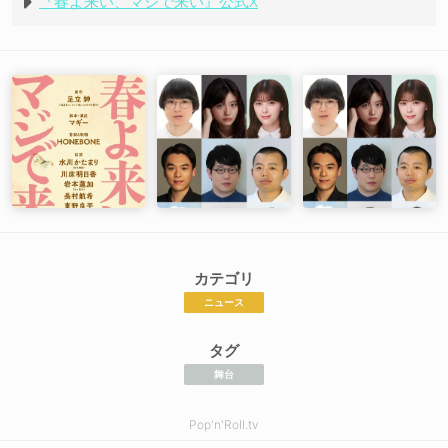
『春よ来い、マジで来い』公式X
カテゴリ
ニュース
タグ
舞台
Pop'n'Roll.tv