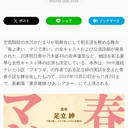
2026.07.09
シェア
ブックマーク
ポスト
空気階段の水川かたまりが初舞台にして初主演を務める舞台
『春よ来い、マジで来い』の全キャストおよび公演詳細が発表
された。川床明日香や乃木坂46の岩本蓮加など、物語を彩る豪
華な女性キャスト陣の出演も決定している。本作は、NHK連続
テレビ小説『ブギウギ』の作者である足立紳の実話を交えた青
春小説を舞台化したもので、2026年10月23日から11月7日ま
で、新劇場「東京建物 ぴあ シアター」にて上演される。