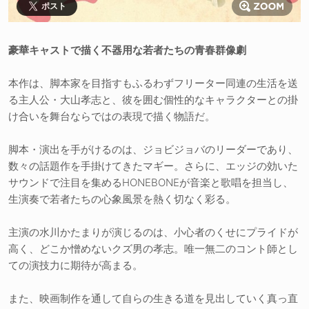
ポスト
豪華キャストで描く不器用な若者たちの青春群像劇
本作は、脚本家を目指すもふるわずフリーター同連の生活を送
る主人公・大山孝志と、彼を囲む個性的なキャラクターとの掛
け合いを舞台ならではの表現で描く物語だ。
脚本・演出を手がけるのは、ジョビジョバのリーダーであり、
数々の話題作を手掛けてきたマギー。さらに、エッジの効いた
サウンドで注目を集めるHONEBONEが音楽と歌唱を担当し、
生演奏で若者たちの心象風景を熱く切なく彩る。
主演の水川かたまりが演じるのは、小心者のくせにプライドが
高く、どこか憎めないクズ男の孝志。唯一無二のコント師とし
ての演技力に期待が高まる。
また、映画制作を通して自らの生きる道を見出していく真っ直