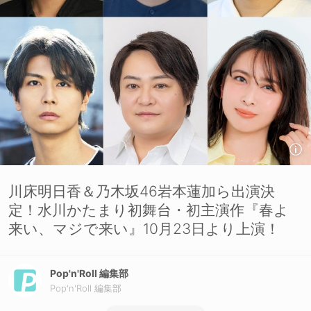
川床明日香＆乃木坂46岩本蓮加ら出演決
定！水川かたまり初舞台・初主演作『春よ
来い、マジで来い』10月23日より上演！
Pop'n'Roll 編集部
Pop'n'Roll 編集部