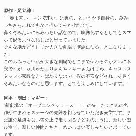
原作・足立紳：
“「春よ来い、マジで来い」は男の、というか僕自身の、みみ
っちさをこれでもかと描いてみた小説です。
鼻くそみたいにみみっちい話なので、映像化するとしてもスマ
ホで観るような話しだと思っていました。
そんな話がどうしてか大きな劇場で演劇になることになりまし
た。
このみみっちい話が大きな劇場でどこまで伝わるのか大いに不
安ですが、水川かたまりさんやマギーさんはじめ、キャストス
タッフが素敵な方々ばかりなので、僕の不安などそれこそ鼻く
そみたいなものだと思います。とても楽しみにしています。”
脚本・演出：マギー：
“新劇場の「オープニングシリーズ」！この先、たくさんの名
作が生まれるステージの先陣を切らせていただき光栄です。ま
だ誰の足跡もない雪の上で走り回る子どものように、新しい遊
び場で、新しい仲間たちと、めいっぱい楽しみたいと思ってい
ます。