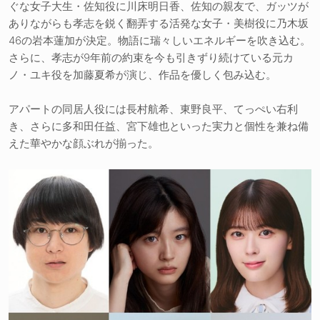
ぐな女子大生・佐知役に川床明日香、佐知の親友で、ガッツが
ありながらも孝志を鋭く翻弄する活発な女子・美樹役に乃木坂
46の岩本蓮加が決定。物語に瑞々しいエネルギーを吹き込む。
さらに、孝志が9年前の約束を今も引きずり続けている元カ
ノ・ユキ役を加藤夏希が演じ、作品を優しく包み込む。
アパートの同居人役には長村航希、東野良平、てっぺい右利
き、さらに多和田任益、宮下雄也といった実力と個性を兼ね備
えた華やかな顔ぶれが揃った。