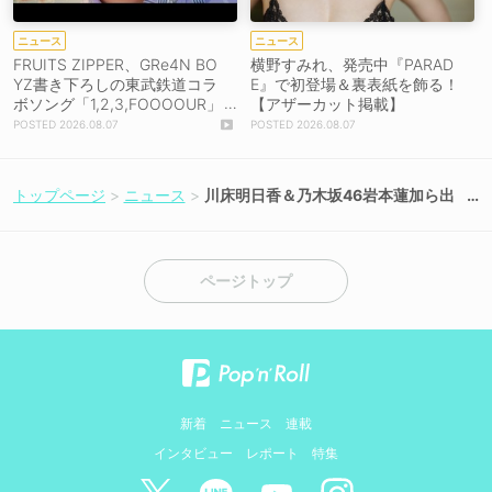
ニュース
ニュース
FRUITS ZIPPER、GRe4N BO
横野すみれ、発売中『PARAD
YZ書き下ろしの東武鉄道コラ
E』で初登場＆裏表紙を飾る！
ボソング「1,2,3,FOOOOUR」
【アザーカット掲載】
をリリース＆MV公開！
2026.08.07
2026.08.07
トップページ
ニュース
川床明日香＆乃木坂46岩本蓮加ら出
演決定！水川かたまり初舞台・初主
演作『春よ来い、マジで来い』10月2
3日より上演！
ページトップ
新着
ニュース
連載
インタビュー
レポート
特集