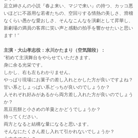
足立紳さんの小説『春よ来い、マジで来い』の持つ、カッコ悪
いほどに不器用な若者たちの、空回りする情熱の美しさ、滑稽
なくらい愚かな愛おしさ、そんなこんなを演劇として昇華し、
新劇場の満員の客席に笑い声と感動の拍手を響かせたいと思い
ます！”
主演・大山孝志役：水川かたまり（空気階段）：
“初めて主演舞台をやらせていただきます。
身に余る光栄です。
しかし、右も左もわかりません。
やっぱり現場にお菓子の差し入れとかした方が良いですよね？
甘い系としょっぱい系どっちが良いのでしょうか？
人それぞれ好みがあるから両方差し入れた方が良いのでしょう
か？
黒豆煎餅と小さめの羊羹とかどうでしょうか？
待ってください。
両方となると結構な量になると思います。
そんなにたくさん差し入れて引かれないでしょうか？