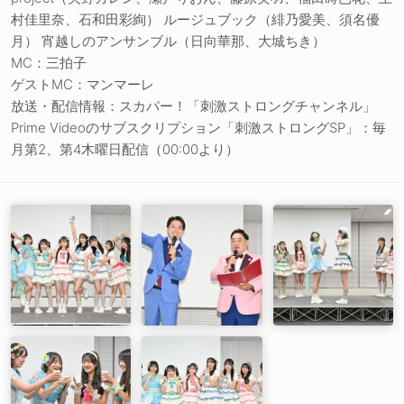
村佳里奈、石和田彩絢） ルージュブック（緋乃愛美、須名優
月） 宵越しのアンサンブル（日向華那、大城ちき）
MC：三拍子
ゲストMC：マンマーレ
放送・配信情報：スカパー！「刺激ストロングチャンネル」
Prime Videoのサブスクリプション「刺激ストロングSP」：毎
月第2、第4木曜日配信（00:00より）