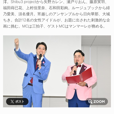
澪。Shibu3 projectから矢野カレン、瀬戸りおん、藤原実羽、
福田蒔已花、上村佳里奈、石和田彩絢。ルージュブックから緋
乃愛美、須名優月。宵越しのアンサンブルから日向華那、大城
ちき。合計12名の女性アイドルが、お題に出された刺激的な企
画に挑む。MCは三拍子、ゲストMCはマンマーレが務める。
ポスト