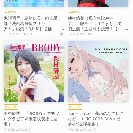
ニュース
ニュース
鬼頭明里、島﨑信長、内山昂
仲村悠菜（私立恵比寿中
輝『映画名探偵プリキュ
学）、映画『つりこまち』で
ア！』出演！9月18日公開
初主演！主題歌も決定！【コ
【コメントあり】
メントあり】
2026.08.09
2026.08.08
ニュース
ニュース
奥村優季、『BRODY』で初ソ
Juice=Juice、高嶺のなでしこ
ログラビア＆限定版表紙に登
など、＜IRC 2026 A/W＞出
場！
演者第2弾発表！
2026.08.07
2026.08.07