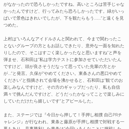
がなかったので恐ろしかったですね。高いところは苦手じゃな
かったんですけど、行ってみたら恐ろしかったです。緑がいっ
ぱいで景色はきれいでしたが、下を観たらもう……”と遠くを見
つめた。
上村は“いろんなアイドルさんと関われて、今まで関わったこ
とないグループの方ともお話しできたり、意外な一面を知れた
りしたので、そこはすごく楽しかったなと思いますね”と声を
弾ませ、石和田は“私は学力テストに参加させていただいたん
ですけど、頭が良さそうだなって思っていた先輩の方とか
が…”と発言。久保が“やめてください。東条さんの悪口やめて
ください”と指摘されて会場を沸かせると、石和田は“観てのお
楽しみなんですけど、その方のギャップだったり、私も自信
満々で挑んだんですけど、どうだったかなってことで楽しみに
していただけたら嬉しいです”とアピールした。
また、ステージでは『今日から押して！手押し相撲 自己PRチ
ャレンジ』が行なわれ、東条と藤原が手押し相撲で対戦する一
幕もあり、見事勝利した東条は“今回いろんなことに挑戦した