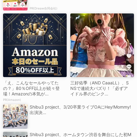
PR(Dreaw合同会社)
「え、こんなセールやってた
三好佑季（AND CaaaLL）、S
の？」80％OFF以上が続々登
NSで連続大バズり！「必ずア
場！Amazonの本気が...
イドル界のピンク...
PR(Amazon)
Shibu3 project、3/20卒業ライブOAにHey!Mommy!
出演決...
Shibu3 project、ホームタウン渋谷を舞台にした初M