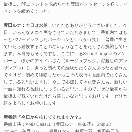
最後に、PRコメントを求められた豊田がメッセージを送り、イ
ベントを締めくくった。
豊田ルナ：
本日はお越しいただきありがとうございました。今
日、いろんなミニ企画をさせていただきまして、番組内ではも
っとパワーアップしたバージョンというか（笑）、普通に生き
ていたら経験することのないようなことをたくさん挑戦してい
ます。私自身もそうですし、ここにいるShibu3 projectのメン
バーも、ほかのアイドルさん（ルージュブック、宵越しのアン
サンブル）も、きっと初めての経験がたくさんあったと思うん
ですけど、初めて経験したからこその表情を番組内でたくさん
していると思いますし、今まで応援してきた皆さんも、新しい
一面を知れる番組になっていると思いますので、ぜひ最初から
最後まで観ていただけたら嬉しいなと思っております。ぜひ番
組をよろしくお願いします。
新番組『今日から推してくれますか？』
番組出演：AND CaaaLL（豊田ルナ、東条澪） Shibu3
project（矢野カレン、瀬戸りおん、藤原実羽、福田蒔已花、上