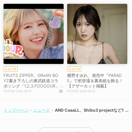
ニュース
ニュース
FRUITS ZIPPER、GRe4N BO
横野すみれ、発売中『PARAD
YZ書き下ろしの東武鉄道コラ
E』で初登場＆裏表紙を飾る！
ボソング「1,2,3,FOOOOUR」
【アザーカット掲載】
をリリース＆MV公開！
2026.08.07
2026.08.07
トップページ
ニュース
AND CaaaLL、Shibu3 projectなど1
2名のアイドルが刺激的な企画に挑
戦！新番組完成イベントを7月8日に
開催