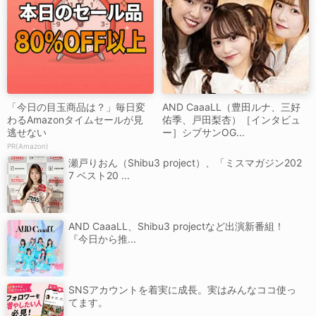
「今日の目玉商品は？」毎日変
AND CaaaLL（豊田ルナ、三好
わるAmazonタイムセールが見
佑季、戸田梨杏）［インタビュ
逃せない
ー］シブサンOG...
PR(Amazon)
瀬戸りおん（Shibu3 project）、「ミスマガジン202
7 ベスト20 ...
AND CaaaLL、Shibu3 projectなど出演新番組！
『今日から推...
SNSアカウントを着実に成長。実はみんなココ使っ
てます。