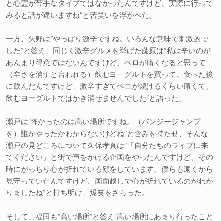
と心霊が苦手なタイプではなかったんですけど、実際に行って
みると話が違いますね”と苦笑いを浮かべた。
一方、矢野は“やっぱり激辛ですね。いろんな意味で刺激的で
した”と答え、同じく激辛グルメを挙げた藤原は“私は辛いのが
あんまり得意ではないんですけど、ベロが痛くなると思って
（辛さを消すと言われる）飲むヨーグルトを買って、食べた後
に飲んだんですけど、激辛すぎてベロが焼けるくらい痛くて、
飲むヨーグルトではかき消せませんでした”と語った。
瀬戸は“怖かったのは高い場所ですね。（バンジージャンプ
を）誰かやったかわからないけどね”と含みを持たせ、そんな
瀬戸の見どころについて久保孝真は“「自分たちのライブに来
てください」と街で声をかける企画をやったんですけど、その
時にがっちり心が折れている顔をしています。僕らも遠くから
見守っていたんですけど、画面越しで心が折れているのがわか
りましたね”と打ち明け、爆笑をさらった。
そして、福田も“高い場所”と答え“高い場所にあまり行ったこと