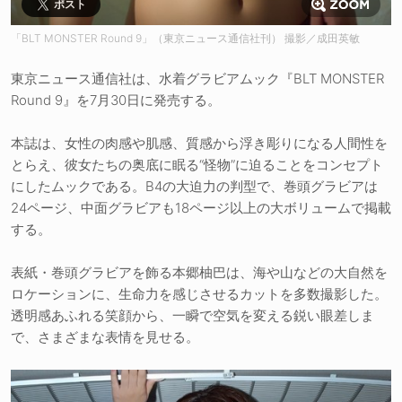
ポスト
「BLT MONSTER Round 9」（東京ニュース通信社刊） 撮影／成田英敏
東京ニュース通信社は、水着グラビアムック『BLT MONSTER
Round 9』を7月30日に発売する。
本誌は、女性の肉感や肌感、質感から浮き彫りになる人間性を
とらえ、彼女たちの奥底に眠る“怪物”に迫ることをコンセプト
にしたムックである。B4の大迫力の判型で、巻頭グラビアは
24ページ、中面グラビアも18ページ以上の大ボリュームで掲載
する。
表紙・巻頭グラビアを飾る本郷柚巴は、海や山などの大自然を
ロケーションに、生命力を感じさせるカットを多数撮影した。
透明感あふれる笑顔から、一瞬で空気を変える鋭い眼差しま
で、さまざまな表情を見せる。