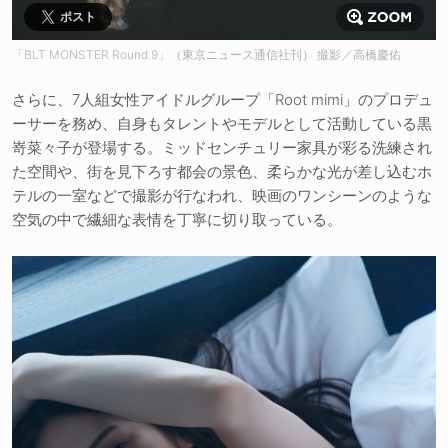
ポスト
「BLT MONSTER Round 9」（東京ニュース通信社刊） 撮影／高橋慶佑
さらに、7人組女性アイドルグループ「Root mimi」のプロデュ
ーサーを務め、自身もタレントやモデルとして活動している黒
嵜菜々子が登場する。ミッドセンチュリー家具が彩る洗練され
た空間や、街を見下ろす都会の景色、柔らかな光が差し込むホ
テルの一室などで撮影が行なわれ、映画のワンシーンのような
空気の中で繊細な表情を丁寧に切り取っている。