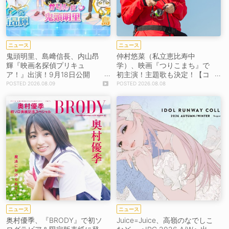
ニュース
ニュース
鬼頭明里、島﨑信長、内山昂
仲村悠菜（私立恵比寿中
輝『映画名探偵プリキュ
学）、映画『つりこまち』で
ア！』出演！9月18日公開
初主演！主題歌も決定！【コ
【コメントあり】
メントあり】
2026.08.09
2026.08.08
ニュース
ニュース
奥村優季、『BRODY』で初ソ
Juice=Juice、高嶺のなでしこ