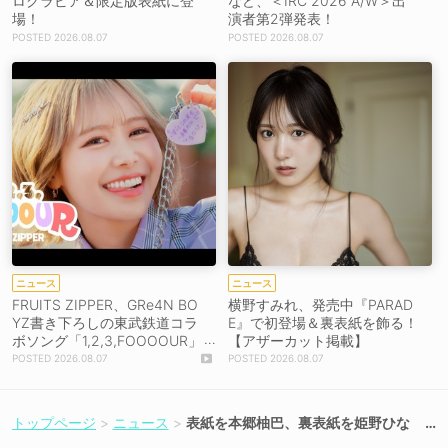
ログラビア＆限定版表紙に登
など、＜IRC 2026 A/W＞出
場！
演者第2弾発表！
2026.08.07
2026.08.07
ニュース
ニュース
FRUITS ZIPPER、GRe4N BO
横野すみれ、発売中『PARAD
YZ書き下ろしの東武鉄道コラ
E』で初登場＆裏表紙を飾る！
ボソング「1,2,3,FOOOOUR」
【アザーカット掲載】
をリリース＆MV公開！
2026.08.07
2026.08.07
トップページ
ニュース
表紙を本郷柚巴、裏表紙を姫野ひな
の、水着グラビアムック『BLT MON