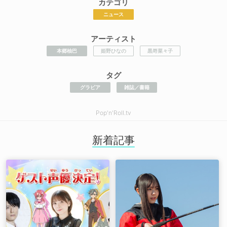
カテゴリ
ニュース
アーティスト
本郷柚巴
姫野ひなの
黒嵜菜々子
タグ
グラビア
雑誌／書籍
Pop'n'Roll.tv
新着記事