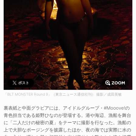
ポスト
「BLT MONSTER Round 9」（東京ニュース通信社刊） 撮影／成田英敏
裏表紙と中面グラビアには、アイドルグループ・#Mooove!の
青色担当である姫野ひなのが登場する。港や海辺、漁船を舞台
に「二人だけの秘密の夏」をテーマに撮影を行なった。漁船の
上で大胆なポージングを披露したほか、夜の海では実際に水の