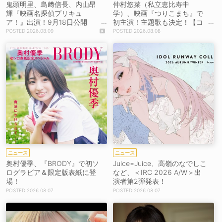
鬼頭明里、島﨑信長、内山昂
仲村悠菜（私立恵比寿中
輝『映画名探偵プリキュ
学）、映画『つりこまち』で
ア！』出演！9月18日公開
初主演！主題歌も決定！【コ
【コメントあり】
メントあり】
2026.08.09
2026.08.08
ニュース
ニュース
奥村優季、『BRODY』で初ソ
Juice=Juice、高嶺のなでしこ
ログラビア＆限定版表紙に登
など、＜IRC 2026 A/W＞出
場！
演者第2弾発表！
2026.08.07
2026.08.07