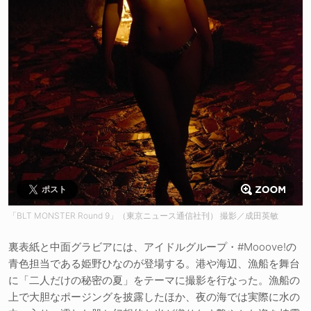
ポスト
「BLT MONSTER Round 9」（東京ニュース通信社刊） 撮影／成田英敏
裏表紙と中面グラビアには、アイドルグループ・#Mooove!の
青色担当である姫野ひなのが登場する。港や海辺、漁船を舞台
に「二人だけの秘密の夏」をテーマに撮影を行なった。漁船の
上で大胆なポージングを披露したほか、夜の海では実際に水の