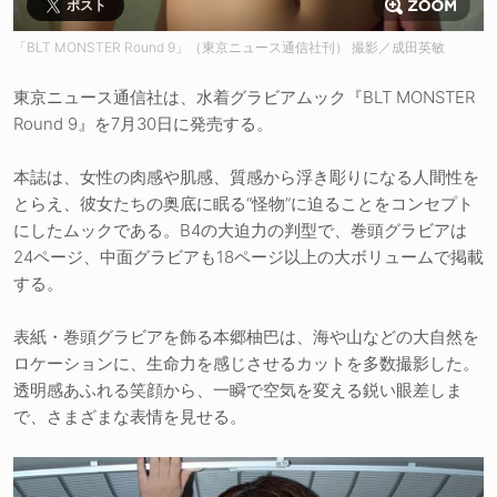
ポスト
「BLT MONSTER Round 9」（東京ニュース通信社刊） 撮影／成田英敏
東京ニュース通信社は、水着グラビアムック『BLT MONSTER
Round 9』を7月30日に発売する。
本誌は、女性の肉感や肌感、質感から浮き彫りになる人間性を
とらえ、彼女たちの奥底に眠る“怪物”に迫ることをコンセプト
にしたムックである。B4の大迫力の判型で、巻頭グラビアは
24ページ、中面グラビアも18ページ以上の大ボリュームで掲載
する。
表紙・巻頭グラビアを飾る本郷柚巴は、海や山などの大自然を
ロケーションに、生命力を感じさせるカットを多数撮影した。
透明感あふれる笑顔から、一瞬で空気を変える鋭い眼差しま
で、さまざまな表情を見せる。