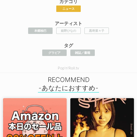
カテゴリ
ニュース
アーティスト
本郷柚巴
姫野ひなの
黒嵜菜々子
タグ
グラビア
雑誌／書籍
Pop'n'Roll.tv
RECOMMEND