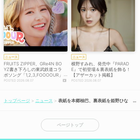
ニュース
ニュース
FRUITS ZIPPER、GRe4N BO
横野すみれ、発売中『PARAD
YZ書き下ろしの東武鉄道コラ
E』で初登場＆裏表紙を飾る！
ボソング「1,2,3,FOOOOUR」
【アザーカット掲載】
をリリース＆MV公開！
2026.08.07
2026.08.07
トップページ
ニュース
表紙を本郷柚巴、裏表紙を姫野ひな
の、水着グラビアムック『BLT MON
STER Round 9』7月30日発売決定！
ページトップ