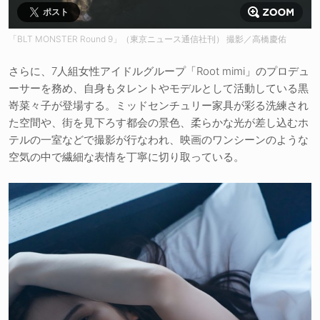
ポスト
「BLT MONSTER Round 9」（東京ニュース通信社刊） 撮影／高橋慶佑
さらに、7人組女性アイドルグループ「Root mimi」のプロデュ
ーサーを務め、自身もタレントやモデルとして活動している黒
嵜菜々子が登場する。ミッドセンチュリー家具が彩る洗練され
た空間や、街を見下ろす都会の景色、柔らかな光が差し込むホ
テルの一室などで撮影が行なわれ、映画のワンシーンのような
空気の中で繊細な表情を丁寧に切り取っている。