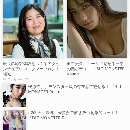
最良の顧客体験をつくるアクセ
田中美久、クールに魅せる圧巻
ンチュアのカスタマーフロント
の美ボディ！ 『BLT MONSTER
領域
Round ...
PR(アクセンチュア)
榎原依那、モンスター級の存在感で魅せる！ 『BLT
MONSTER Round ...
#2i2 天羽希純、金髪姿で解き放つ刺激的カット！
『BLT MONSTER R...