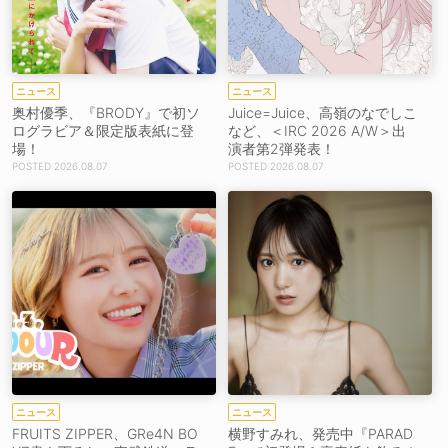
ニュース
ニュース
奥村優季、『BRODY』で初ソ
Juice=Juice、高嶺のなでしこ
ログラビア＆限定版表紙に登
など、＜IRC 2026 A/W＞出
場！
演者第2弾発表！
2026.08.07
2026.08.07
ニュース
ニュース
FRUITS ZIPPER、GRe4N BO
横野すみれ、発売中『PARAD