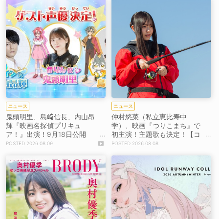
ニュース
ニュース
鬼頭明里、島﨑信長、内山昂
仲村悠菜（私立恵比寿中
輝『映画名探偵プリキュ
学）、映画『つりこまち』で
ア！』出演！9月18日公開
初主演！主題歌も決定！【コ
【コメントあり】
メントあり】
2026.08.09
2026.08.08