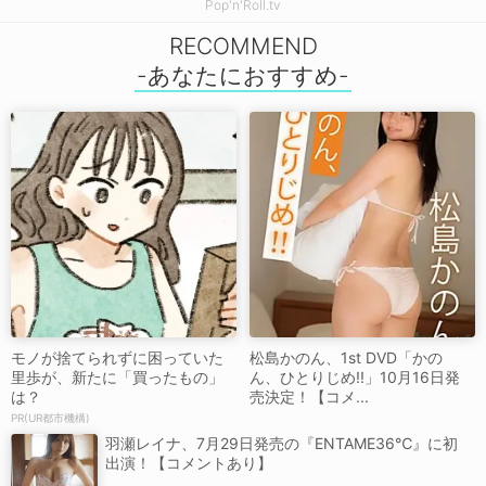
Pop'n'Roll.tv
RECOMMEND
モノが捨てられずに困っていた
松島かのん、1st DVD「かの
里歩が、新たに「買ったもの」
ん、ひとりじめ!!」10月16日発
は？
売決定！【コメ...
PR(UR都市機構)
羽瀬レイナ、7月29日発売の『ENTAME36℃』に初
出演！【コメントあり】