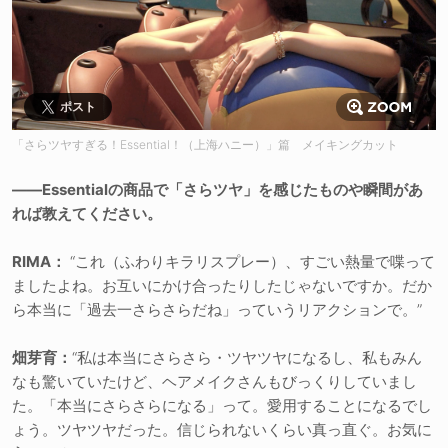
ポスト
「さらツヤすぎる！Essential！（上海ハニー）」篇 メイキングカット
――Essentialの商品で「さらツヤ」を感じたものや瞬間があ
れば教えてください。
RIMA：
“これ（ふわりキラリスプレー）、すごい熱量で喋って
ましたよね。お互いにかけ合ったりしたじゃないですか。だか
ら本当に「過去一さらさらだね」っていうリアクションで。”
畑芽育：
“私は本当にさらさら・ツヤツヤになるし、私もみん
なも驚いていたけど、ヘアメイクさんもびっくりしていまし
た。「本当にさらさらになる」って。愛用することになるでし
ょう。ツヤツヤだった。信じられないくらい真っ直ぐ。お気に