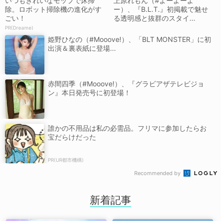
いつもきれいなモップで床掃
上原れもん（#よーよーよ
除。ロボット掃除機の進化がす
ー）、『B.L.T.』初掲載で魅せ
ごい！
る透明感と抜群のスタイ...
PR(Dreame)
姫野ひなの（#Mooove!）、「BLT MONSTER」に初
出演＆裏表紙に登場...
赤間四季（#Mooove!）、『グラビアザテレビジョ
ン』本日発売号に初登場！
誰かの不用品は私の必需品。フリマに参加したらお
宝だらけだった
PR(UR都市機構)
Recommended by
新着記事