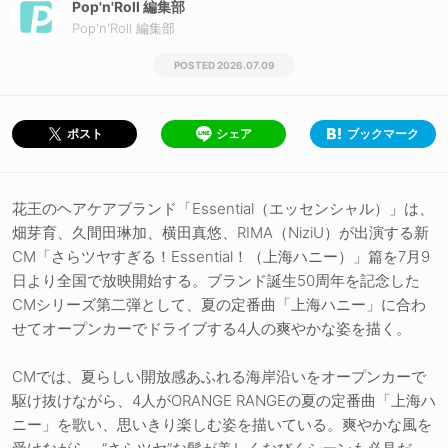
Pop'n'Roll 編集部
Pop'n'Roll 編集部
2026.07.09
シェア
ブックマーク
ポスト
花王のヘアケアブランド「Essential（エッセンシャル）」は、
畑芽育、久間田琳加、横田真悠、RIMA（NiziU）が出演する新
CM「さらツヤすぎる！Essential！（上海ハニー）」篇を7月9
日より全国で放映開始する。ブランド誕生50周年を記念した
CMシリーズ第二弾として、夏の定番曲「上海ハニー」に合わ
せてオープンカーでドライブする4人の爽やかな姿を描く。
CMでは、夏らしい開放感あふれる海岸沿いをオープンカーで
駆け抜けながら、4人がORANGE RANGEの夏の定番曲「上海ハ
ニー」を歌い、思いきり楽しむ姿を描いている。爽やかな風を