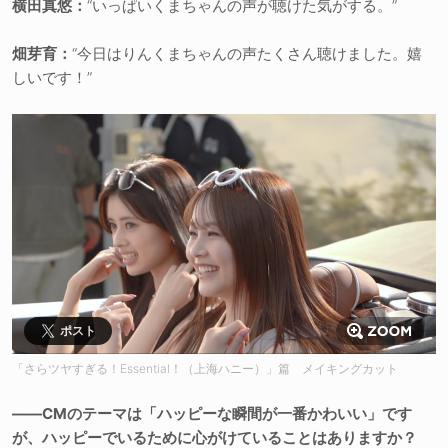
横田真悠：
“いっぱいくまちゃんの声が聴けた気がする。”
畑芽育：
“今日はりんくまちゃんの声たくさん聴けました。嬉
しいです！”
ポスト
「さらツヤすぎる！Essential！（上海ハニー）」篇 メイキングカット
――CMのテーマは「ハッピーな瞬間が一番かわいい」です
が、ハッピーでいるために心がけていることはありますか？