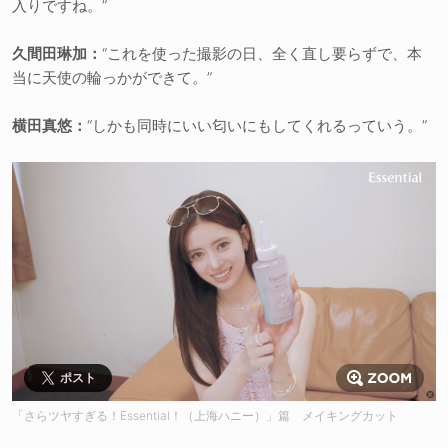
入りですね。”
久間田琳加：
“これを使った撮影の日、全く直し要らずで、本
当に天使の輪っかができて。”
横田真悠：
“しかも同時にいい匂いにもしてくれるっていう。”
ポスト
「さらツヤすぎる！Essential！（上海ハニー）」篇 メイキングカット