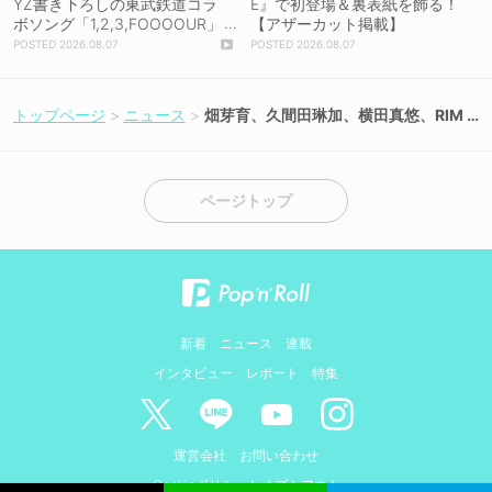
YZ書き下ろしの東武鉄道コラ
E』で初登場＆裏表紙を飾る！
ボソング「1,2,3,FOOOOUR」
【アザーカット掲載】
をリリース＆MV公開！
2026.08.07
2026.08.07
トップページ
ニュース
畑芽育、久間田琳加、横田真悠、RIM
Aらが出演の新CMがオンエア！オー
プンカーで「上海ハニー」を熱唱！
ページトップ
新着
ニュース
連載
インタビュー
レポート
特集
運営会社
お問い合わせ
Cookieポリシーとオプトアウト