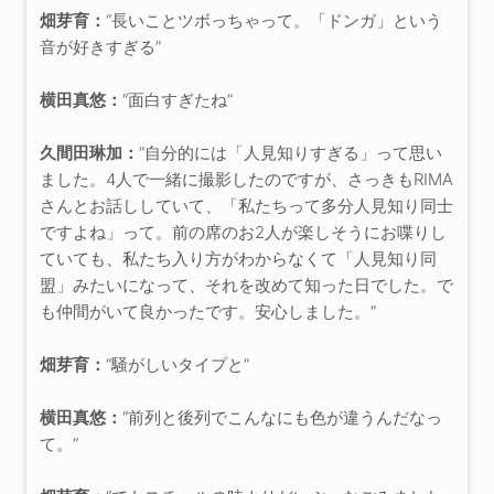
畑芽育：
“長いことツボっちゃって。「ドンガ」という
音が好きすぎる”
横田真悠：
“面白すぎたね”
久間田琳加：
“自分的には「人見知りすぎる」って思い
ました。4人で一緒に撮影したのですが、さっきもRIMA
さんとお話ししていて、「私たちって多分人見知り同士
ですよね」って。前の席のお2人が楽しそうにお喋りし
ていても、私たち入り方がわからなくて「人見知り同
盟」みたいになって、それを改めて知った日でした。で
も仲間がいて良かったです。安心しました。”
畑芽育：
“騒がしいタイプと”
横田真悠：
“前列と後列でこんなにも色が違うんだなっ
て。”