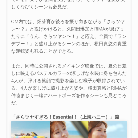
しくなびくシーンも必見だ。
CM内では、畑芽育が後ろを振り向きながら「さらツヤ
ン〜？」と投げかけると、久間田琳加とRIMAが息ぴっ
たりに「うん、さらツヤン〜！」と応え、全員で「ラン
デブー！」と盛り上がるシーンのほか、横田真悠の貴重
な運転姿も観ることができる。
また、同時に公開されるメイキング映像では、夏の日差
しに映えるパステルカラーの涼しげな衣装に身を包んだ
4人が、弾ける笑顔で撮影を楽しむ様子が収録されてい
る。4人が楽しげに盛り上がる姿や、横田真悠とRIMAが
仲睦まじく一緒にハートポーズを作るシーンも見どころ
だ。
「さらツヤすぎる！Essential！（上海ハニー）」篇