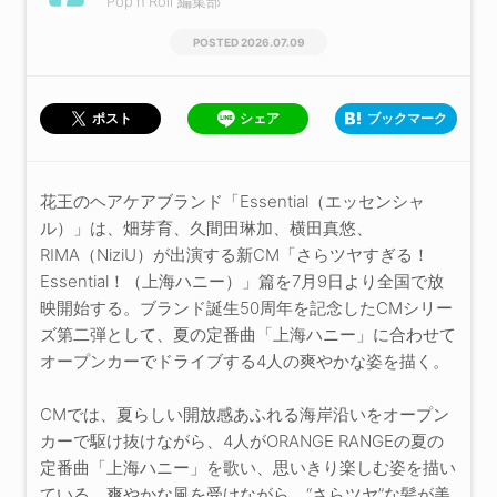
Pop'n'Roll 編集部
2026.07.09
シェア
ブックマーク
ポスト
花王のヘアケアブランド「Essential（エッセンシャ
ル）」は、畑芽育、久間田琳加、横田真悠、
RIMA（NiziU）が出演する新CM「さらツヤすぎる！
Essential！（上海ハニー）」篇を7月9日より全国で放
映開始する。ブランド誕生50周年を記念したCMシリー
ズ第二弾として、夏の定番曲「上海ハニー」に合わせて
オープンカーでドライブする4人の爽やかな姿を描く。
CMでは、夏らしい開放感あふれる海岸沿いをオープン
カーで駆け抜けながら、4人がORANGE RANGEの夏の
定番曲「上海ハニー」を歌い、思いきり楽しむ姿を描い
ている。爽やかな風を受けながら、“さらツヤ”な髪が美