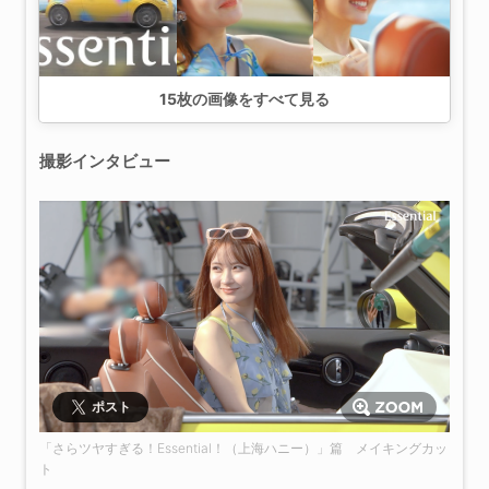
15
枚の画像をすべて見る
撮影インタビュー
ポスト
「さらツヤすぎる！Essential！（上海ハニー）」篇 メイキングカッ
ト