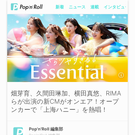
新着
ニュース
連載
インタビュー
畑芽育、久間田琳加、横田真悠、RIMA
らが出演の新CMがオンエア！オープ
ンカーで「上海ハニー」を熱唱！
Pop'n'Roll 編集部