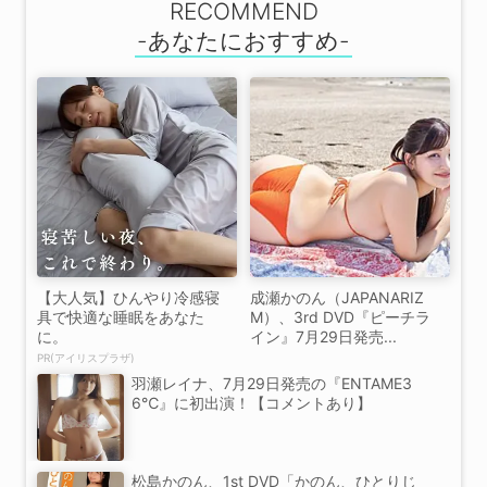
RECOMMEND
【大人気】ひんやり冷感寝
成瀬かのん（JAPANARIZ
具で快適な睡眠をあなた
M）、3rd DVD『ピーチラ
に。
イン』7月29日発売...
PR(アイリスプラザ)
羽瀬レイナ、7月29日発売の『ENTAME3
6℃』に初出演！【コメントあり】
松島かのん、1st DVD「かのん、ひとりじ