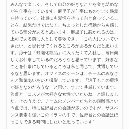
みんなで楽しく、そして自分の好きなことを突き詰めな
がら仕事をしています。麻里子が仕事にものすごく熱意
を持っていて、社員にも愛情を持って向き合っているこ
とを、結果だけではなく、ちょっとした行動からも感じ
ている部分があると思います。麻里子に惹かれるのは、
上司である前に人として尊敬でき、「この人についてい
きたい」と思わせてくれるところがあるからだと思いま
す。涼子は「野瀬化粧品」に入りたくて入社し、毎日楽
しくお仕事しているのだろうなと思っています。好きな
ことを仕事にしているところは私と同じで、共通してい
るなと思います。オフィスのシーンは、チームのみなさ
んと和気あいあいと撮影しています。「涼子もこの環境
が好きなのだろうな」と思い、すごく共感しています。
監督と「コスメが大好きな女性でいたいね」と話しまし
た。そのうえで、チームのメンバーたちとの距離感とい
う点では、特に佐野君との会話が多いのですが、サスペ
ンス要素も強いこのドラマの中で、佐野君との会話はほ
っこりできる時間にしたいと思っています”