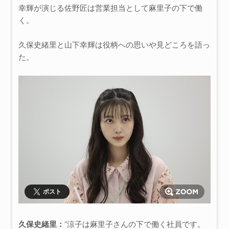
幸輝が演じる佐野匠は営業担当として麻里子の下で働
く。
久保史緒里と山下幸輝は役柄への思いや見どころを語っ
た。
ポスト
久保史緒里：
“涼子は麻里子さんの下で働く社員です。