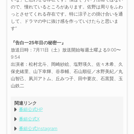
ので、憧れているところがあります。佐野は周りをふわ
っとさせてくれる存在です。特に涼子との掛け合いを通
して、ドラマの中に抜け感を作っていけたらと思いま
す”
『告白一25年目の秘密一』
放送日時：7月11日（土）放送開始毎週土曜よる9:00〜
9:54
出演者：松村北斗、岡崎紗絵、塩野瑛久、佐々木希、久
保史緒里、山下幸輝、谷恭輔、石山順征／水野美紀／丸
山智己、夙川アトム、丘みつ子、田中要次、石黒賢、玉
山鉄二
関連リンク
番組公式HP
番組公式X
番組公式Instagram