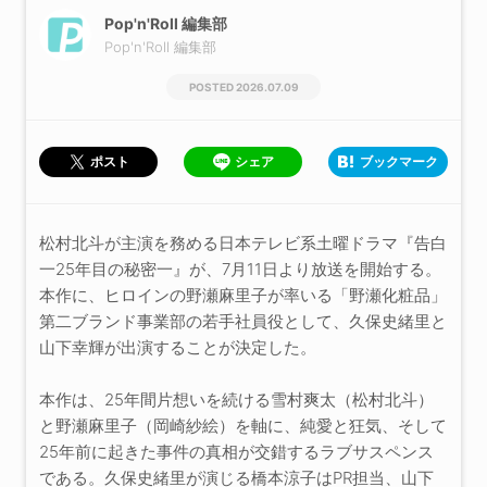
Pop'n'Roll 編集部
Pop'n'Roll 編集部
2026.07.09
シェア
ブックマーク
ポスト
松村北斗が主演を務める日本テレビ系土曜ドラマ『告白
一25年目の秘密一』が、7月11日より放送を開始する。
本作に、ヒロインの野瀬麻里子が率いる「野瀬化粧品」
第二ブランド事業部の若手社員役として、久保史緒里と
山下幸輝が出演することが決定した。
本作は、25年間片想いを続ける雪村爽太（松村北斗）
と野瀬麻里子（岡崎紗絵）を軸に、純愛と狂気、そして
25年前に起きた事件の真相が交錯するラブサスペンス
である。久保史緒里が演じる橋本涼子はPR担当、山下