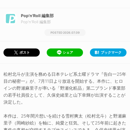
Pop'n'Roll 編集部
Pop'n'Roll 編集部
2026.07.09
シェア
ブックマーク
ポスト
松村北斗が主演を務める日本テレビ系土曜ドラマ『告白一25年
目の秘密一』が、7月11日より放送を開始する。本作に、ヒロ
インの野瀬麻里子が率いる「野瀬化粧品」第二ブランド事業部
の若手社員役として、久保史緒里と山下幸輝が出演することが
決定した。
本作は、25年間片想いを続ける雪村爽太（松村北斗）と野瀬麻
里子（岡崎紗絵）を軸に、純愛と狂気、そして25年前に起きた
事件の真相が交錯するラブサスペンスである。久保史緒里が演