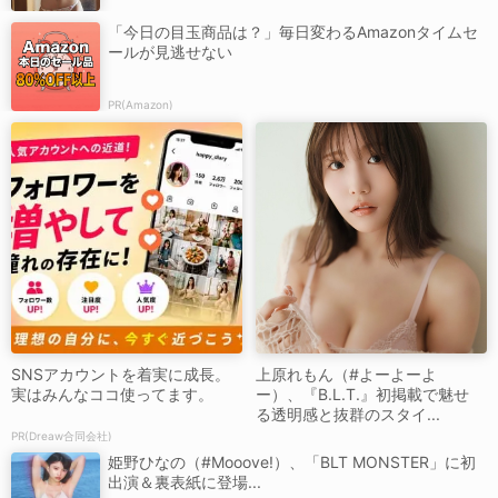
「今日の目玉商品は？」毎日変わるAmazonタイムセ
ールが見逃せない
PR(Amazon)
SNSアカウントを着実に成長。
上原れもん（#よーよーよ
実はみんなココ使ってます。
ー）、『B.L.T.』初掲載で魅せ
る透明感と抜群のスタイ...
PR(Dreaw合同会社)
姫野ひなの（#Mooove!）、「BLT MONSTER」に初
出演＆裏表紙に登場...