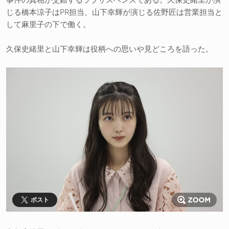
じる橋本涼子はPR担当、山下幸輝が演じる佐野匠は営業担当と
して麻里子の下で働く。
久保史緒里と山下幸輝は役柄への思いや見どころを語った。
ポスト