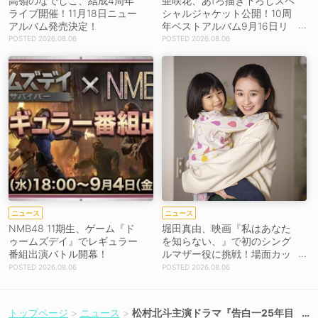
高嶺のなでしこ、結成4周年
亜咲花、あfろ描き下ろしスペ
ライブ開催！11月18日ニュー
シャルジャケット公開！10周
アルバム発売決定！
年ベストアルバム9月16日リ
リース！
2026.08.06
2026.08.06
ニュース
ニュース
NMB48 11期生、ゲーム『ド
堀田真由、映画『私はあなた
ゥームズデイ』でレギュラー
を知らない、』で初のシング
番組出演バトル開幕！
ルマザー役に挑戦！場面カッ
トを解禁！【コメントあり】
2026.08.06
2026.08.06
トップページ
ニュース
松村北斗主演ドラマ『告白一25年目