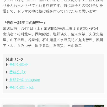
りをふわっとさせてくれる存在です。特に涼子との掛け合いを
通して、ドラマの中に抜け感を作っていけたらと思います”
『告白一25年目の秘密一』
放送日時：7月11日（土）放送開始毎週土曜よる9:00〜9:54
出演者：松村北斗、岡崎紗絵、塩野瑛久、佐々木希、久保史緒
里、山下幸輝、谷恭輔、石山順征／水野美紀／丸山智己、夙川
アトム、丘みつ子、田中要次、石黒賢、玉山鉄二
関連リンク
番組公式HP
番組公式X
番組公式Instagram
番組公式TikTok