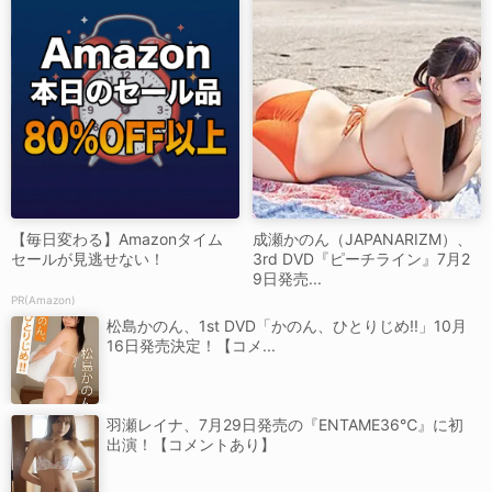
【毎日変わる】Amazonタイム
成瀬かのん（JAPANARIZM）、
セールが見逃せない！
3rd DVD『ピーチライン』7月2
9日発売...
PR(Amazon)
松島かのん、1st DVD「かのん、ひとりじめ!!」10月
16日発売決定！【コメ...
羽瀬レイナ、7月29日発売の『ENTAME36℃』に初
出演！【コメントあり】