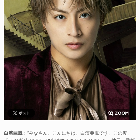
ポスト
白濱亜嵐
：“みなさん、こんにちは。白濱亜嵐です。この度、