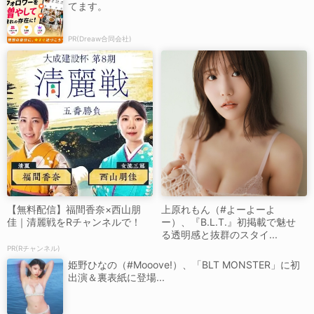
てます。
PR(Dreaw合同会社)
【無料配信】福間香奈×西山朋
上原れもん（#よーよーよ
佳｜清麗戦をRチャンネルで！
ー）、『B.L.T.』初掲載で魅せ
る透明感と抜群のスタイ...
PR(Rチャンネル)
姫野ひなの（#Mooove!）、「BLT MONSTER」に初
出演＆裏表紙に登場...