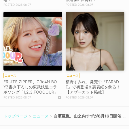
2026.08.07
2026.08.07
ニュース
ニュース
FRUITS ZIPPER、GRe4N BO
横野すみれ、発売中『PARAD
YZ書き下ろしの東武鉄道コラ
E』で初登場＆裏表紙を飾る！
ボソング「1,2,3,FOOOOUR」
【アザーカット掲載】
をリリース＆MV公開！
2026.08.07
2026.08.07
トップページ
ニュース
白濱亜嵐、山之内すずが8月16日開催
の「TGC松山2026」に出演決定！
【コメントあり】