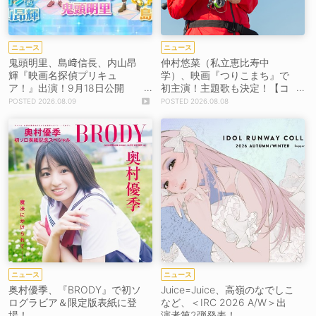
ニュース
ニュース
鬼頭明里、島﨑信長、内山昂
仲村悠菜（私立恵比寿中
輝『映画名探偵プリキュ
学）、映画『つりこまち』で
ア！』出演！9月18日公開
初主演！主題歌も決定！【コ
【コメントあり】
メントあり】
2026.08.09
2026.08.08
ニュース
ニュース
奥村優季、『BRODY』で初ソ
Juice=Juice、高嶺のなでしこ
ログラビア＆限定版表紙に登
など、＜IRC 2026 A/W＞出
場！
演者第2弾発表！