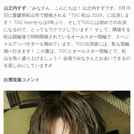
山之内すず
：“みなさん、こんにちは！ 山之内すずです。8月16
日に愛媛県松山市で開催される『TGC 松山 2026』に出演しま
す！ TGC teenからは6年ぶり、そしてTGCには初めての出演
になるので、とってもワクワクしています！ そして、隣接する
松山競輪場で同時開催されているオールスター競輪で、スペシ
ャルアンバサダーも務めています。TGC出演後には、私も競輪
場へ行きます！ この夏は、TGCとオールスター競輪とで、松
山を熱く盛り上げましょう！ 会場でみなさんとお会いできるの
を楽しみにしています♪”
白濱亜嵐コメント