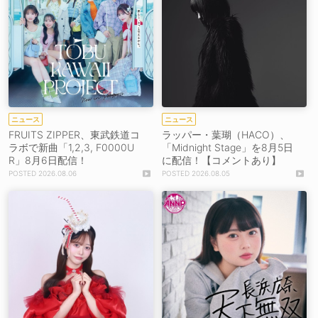
ニュース
ニュース
FRUITS ZIPPER、東武鉄道コ
ラッパー・葉瑚（HACO）、
ラボで新曲「1,2,3, F0000U
「Midnight Stage」を8月5日
R」8月6日配信！
に配信！【コメントあり】
2026.08.06
2026.08.05