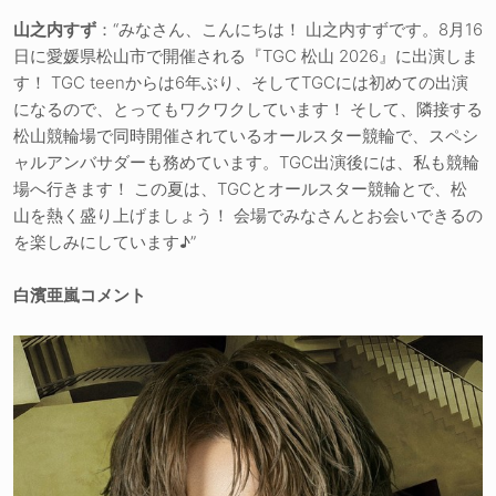
山之内すず
：“みなさん、こんにちは！ 山之内すずです。8月16
日に愛媛県松山市で開催される『TGC 松山 2026』に出演しま
す！ TGC teenからは6年ぶり、そしてTGCには初めての出演
になるので、とってもワクワクしています！ そして、隣接する
松山競輪場で同時開催されているオールスター競輪で、スペシ
ャルアンバサダーも務めています。TGC出演後には、私も競輪
場へ行きます！ この夏は、TGCとオールスター競輪とで、松
山を熱く盛り上げましょう！ 会場でみなさんとお会いできるの
を楽しみにしています♪”
白濱亜嵐コメント