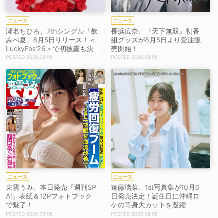
ニュース
ニュース
瀬名ちひろ、7thシングル「飲
長浜広奈、『天下無双』初番
みべ夏」8月5日リリース！＜
組グッズが8月5日より受注販
LuckyFes'26＞で初披露も決
売開始！
定
2026.08.05
2026.08.05
ニュース
ニュース
東雲うみ、本日発売『週刊SP
遠藤璃菜、1st写真集が10月6
A!』表紙＆12Pフォトブック
日発売決定！誕生日に沖縄ロ
で魅了！
ケの等身大カットを凝縮
2026.08.05
2026.08.05