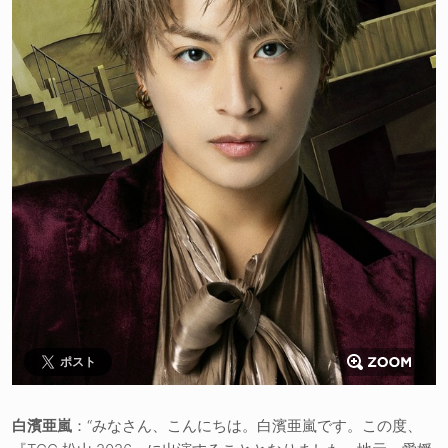
ポスト
白濱亜嵐
：“みなさん、こんにちは。白濱亜嵐です。この度、