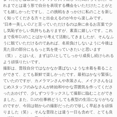
れまでとは違う形で自分を表現する機会をいただけたことがと
ても嬉しかったですし、この挑戦をきっかけに私のことを新し
く知ってくださる方々と出会えるのが今から楽しみです。
“日本一美しいDJ”と言っていただけるのは身に余るお言葉で少
し気恥ずかしい気持ちもありますが、素直に嬉しいです。これ
まで長年DJのことばかり考えて活動してきましたが、そんなふ
うに観ていただけるのであれば、名前負けしないように今後は
見た目の部分にももっと気を使っていきたいと思います
（笑）。とはいえ、まずはDJとしてしっかり成長し続けられる
よう頑張りたいです。
撮影は、普段自分ではなかなか選ばないような水着を着ること
ができて、とても新鮮で楽しかったです。最初はかなり緊張し
ていたのですが、カメラマンさんや衣装さん、メイクさんをは
じめスタッフのみなさんが終始和やかな雰囲気を作ってくださ
ったおかげで、少しずつリラックスして撮影に臨むことができ
ました。また、DJの仕事柄どうしても夜型の生活になりがちな
のですが、今回は朝からの撮影だったので珍しく早起きを頑張
りました（笑）。そんな普段とは違う一日も含めて、とても良