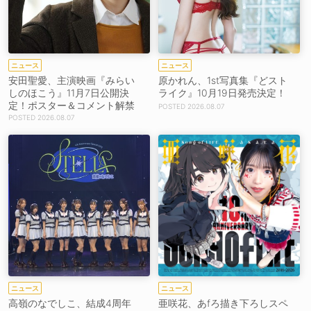
ニュース
ニュース
安田聖愛、主演映画『みらい
原かれん、1st写真集『どスト
しのほこう』11月7日公開決
ライク』10月19日発売決定！
定！ポスター＆コメント解禁
2026.08.07
2026.08.07
ニュース
ニュース
高嶺のなでしこ、結成4周年
亜咲花、あfろ描き下ろしスペ