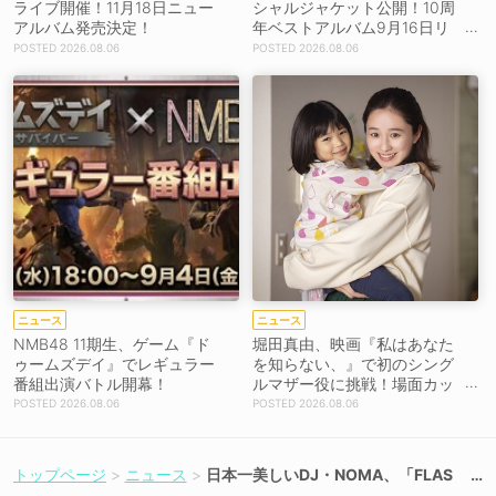
ライブ開催！11月18日ニュー
シャルジャケット公開！10周
アルバム発売決定！
年ベストアルバム9月16日リ
リース！
2026.08.06
2026.08.06
ニュース
ニュース
NMB48 11期生、ゲーム『ド
堀田真由、映画『私はあなた
ゥームズデイ』でレギュラー
を知らない、』で初のシング
番組出演バトル開幕！
ルマザー役に挑戦！場面カッ
トを解禁！【コメントあり】
2026.08.06
2026.08.06
トップページ
ニュース
日本一美しいDJ・NOMA、「FLAS
H」に初掲載！