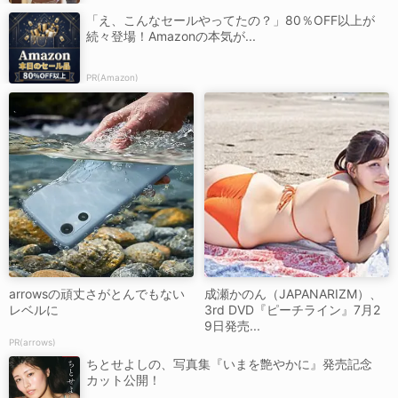
「え、こんなセールやってたの？」80％OFF以上が
続々登場！Amazonの本気が...
PR(Amazon)
arrowsの頑丈さがとんでもない
成瀬かのん（JAPANARIZM）、
レベルに
3rd DVD『ピーチライン』7月2
9日発売...
PR(arrows)
ちとせよしの、写真集『いまを艶やかに』発売記念
カット公開！