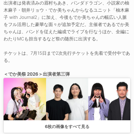
出演者は発表済みの眉村ちあき、パンダドラゴン、小説家の柚
木麻子・朝井リョウ・でか美ちゃんからなるユニット「柚木麻
子 with Journal2」に加え、今後もでか美ちゃんの幅広い人脈
をフル活用した豪華な面々が追加予定だ。主催者であるでか美
ちゃんは、バンドを従えた編成でライブを行なうほか、全編に
わたりMCも担当するなど祭の随所に出演する。
チケットは、7月15日まで2次先行チケットを先着で受付中であ
る。
＜でか美祭 2026＞出演者第三弾
6
枚の画像をすべて見る