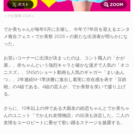
ポスト
＜でか美祭 2026＞
でか美ちゃんが毎年8月に主催し、今年で7年目を迎えるエンタ
メ複合フェス＜でか美祭 2026＞の新たな出演者が明らかにな
った。
お笑いコーナーに出演が決まったのは、コント職人の「かが
屋」、赤ちゃんという強烈キャラと確かな漫才で人気の「ネコ
ニスズ」、SNSのショート動画も人気のギャガー「まいあん
つ」、2年連続M-1準決勝に進出し着実に存在感を表す「豆鉄
砲」の4組である。4組の芸人が、でか美祭を笑いで盛り上げ
る。
さらに、10年以上の仲である大親友の絵恋ちゃんとでか美ちゃ
んのユニット「でかえれ友情物語」の出演も決定した。二人の
友情をユーロビートに乗せて歌い踊るステージを披露する。