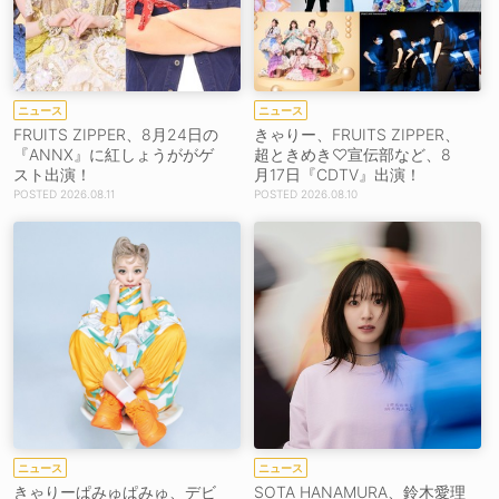
ニュース
ニュース
FRUITS ZIPPER、8月24日の
きゃりー、FRUITS ZIPPER、
『ANNX』に紅しょうががゲ
超ときめき♡宣伝部など、8
スト出演！
月17日『CDTV』出演！
2026.08.11
2026.08.10
ニュース
ニュース
きゃりーぱみゅぱみゅ、デビ
SOTA HANAMURA、鈴木愛理