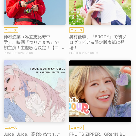
ニュース
ニュース
仲村悠菜（私立恵比寿中
奥村優季、『BRODY』で初ソ
学）、映画『つりこまち』で
ログラビア＆限定版表紙に登
初主演！主題歌も決定！【コ
場！
メントあり】
2026.08.08
2026.08.07
ニュース
ニュース
Juice=Juice、高嶺のなでしこ
FRUITS ZIPPER、GRe4N BO