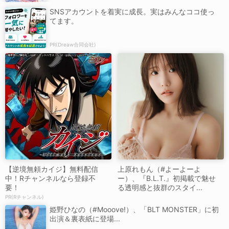
SNSアカウントを着実に成長。実はみんなココ使っ
てます。
PR(Dreaw合同会社)
【逆境無頼カイジ】無料配信
上原れもん（#よーよーよ
中！Rチャンネルなら登録不
ー）、『B.L.T.』初掲載で魅せ
要！
る透明感と抜群のスタイ...
PR(Rチャンネル)
姫野ひなの（#Mooove!）、「BLT MONSTER」に初
出演＆裏表紙に登場...