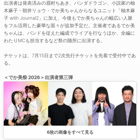
出演者は発表済みの眉村ちあき、パンダドラゴン、小説家の柚
木麻子・朝井リョウ・でか美ちゃんからなるユニット「柚木麻
子 with Journal2」に加え、今後もでか美ちゃんの幅広い人脈
をフル活用した豪華な面々が追加予定だ。主催者であるでか美
ちゃんは、バンドを従えた編成でライブを行なうほか、全編に
わたりMCも担当するなど祭の随所に出演する。
チケットは、7月15日まで2次先行チケットを先着で受付中であ
る。
＜でか美祭 2026＞出演者第三弾
6
枚の画像をすべて見る