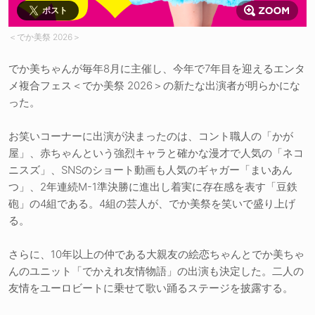
ポスト
＜でか美祭 2026＞
でか美ちゃんが毎年8月に主催し、今年で7年目を迎えるエンタ
メ複合フェス＜でか美祭 2026＞の新たな出演者が明らかにな
った。
お笑いコーナーに出演が決まったのは、コント職人の「かが
屋」、赤ちゃんという強烈キャラと確かな漫才で人気の「ネコ
ニスズ」、SNSのショート動画も人気のギャガー「まいあん
つ」、2年連続M-1準決勝に進出し着実に存在感を表す「豆鉄
砲」の4組である。4組の芸人が、でか美祭を笑いで盛り上げ
る。
さらに、10年以上の仲である大親友の絵恋ちゃんとでか美ちゃ
んのユニット「でかえれ友情物語」の出演も決定した。二人の
友情をユーロビートに乗せて歌い踊るステージを披露する。