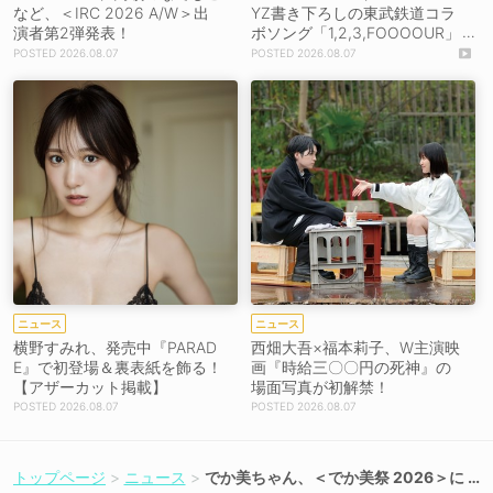
など、＜IRC 2026 A/W＞出
YZ書き下ろしの東武鉄道コラ
演者第2弾発表！
ボソング「1,2,3,FOOOOUR」
をリリース＆MV公開！
2026.08.07
2026.08.07
ニュース
ニュース
横野すみれ、発売中『PARAD
西畑大吾×福本莉子、W主演映
E』で初登場＆裏表紙を飾る！
画『時給三〇〇円の死神』の
【アザーカット掲載】
場面写真が初解禁！
2026.08.07
2026.08.07
トップページ
ニュース
でか美ちゃん、＜でか美祭 2026＞に